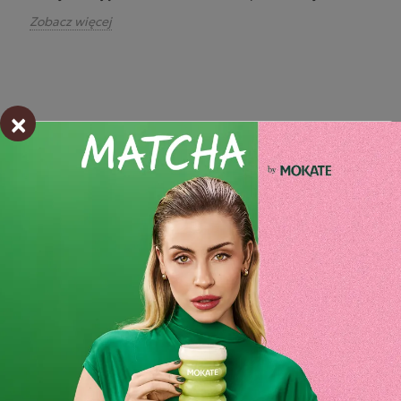
Zobacz więcej
×
CZY KAWA JEST ZDROWA?
Kawa jest niewątpliwie jednym z najpopularniejszych
napojów w dziejach ludzkości. Badania wykazują, że na
świecie spożywanych jest około 2 mld filiżanek kawy
dziennie przez populację około 80% dorosłych ludzi.
Nie od dziś wiadomo, że filiżanka tego naparu w
codziennej diecie wpływa pozytywnie zarówno na nasze
zdrowie, jak i samopoczucie. Temat kawy bardzo często
przewija się w dyskusjach na temat ogólnego zdrowia
człowieka, a zdania nierzadko potrafią być podzielone.
Jeżeli chcesz dowiedzieć...