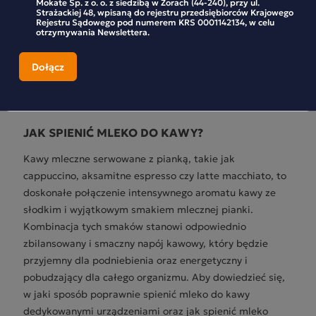
Mokate Sp. z o. o. z siedzibą w Żorach (44-240), przy ul.
Strażackiej 48, wpisaną do rejestru przedsiębiorców Krajowego
Zobacz więcej
Rejestru Sądowego pod numerem KRS 0001142134, w celu
otrzymywania Newslettera.
JAK SPIENIĆ MLEKO DO KAWY?
Kawy mleczne serwowane z pianką, takie jak
cappuccino, aksamitne espresso czy latte macchiato, to
doskonałe połączenie intensywnego aromatu kawy ze
słodkim i wyjątkowym smakiem mlecznej pianki.
Kombinacja tych smaków stanowi odpowiednio
zbilansowany i smaczny napój kawowy, który będzie
przyjemny dla podniebienia oraz energetyczny i
pobudzający dla całego organizmu. Aby dowiedzieć się,
w jaki sposób poprawnie spienić mleko do kawy
dedykowanymi urządzeniami oraz jak spienić mleko