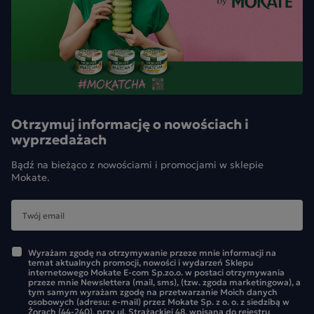
Otrzymuj informację o nowościach i
wyprzedażach
Bądź na bieżąco z nowościami i promocjami w sklepie
Mokate.
Wyrażam zgodę na otrzymywanie przeze mnie informacji na
temat aktualnych promocji, nowości i wydarzeń Sklepu
internetowego Mokate E-com Sp.zo.o. w postaci otrzymywania
przeze mnie Newslettera (mail, sms), (tzw. zgoda marketingowa), a
tym samym wyrażam zgodę na przetwarzanie Moich danych
osobowych (adresu: e-mail) przez Mokate Sp. z o. o. z siedzibą w
Żorach (44-240), przy ul. Strażackiej 48, wpisaną do rejestru