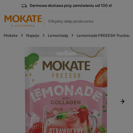
Darmowa dostawa przy zamówieniu od 100 zł
Oficjalny sklep producenta
Mokate
Napoje
Lemoniady
Lemoniada FREEESH Truskawka 
Nast