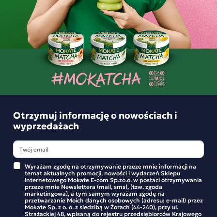
Podobne produkty
Lemoniada FREEESH Truskawka i Bazylia +
Kolagen
FREEESH to klasyczna lemoniada w zupełnie nowej
odsłonie. Dla tych, którzy szukają więcej niż orzeźwienia.
Postaw na trzy nietuzinkowe smaki oraz formułę, która
Otrzymuj informację o nowościach i
wyprzedażach
skrywa bogactwo składników cennych dla zdrowia, sylwetki
oraz urody. Teraz możesz połączyć beztroską, letnią
przyjemność z dbaniem o siebie w każdym łyku!
Trzy orzeźwiające smaki, które wprawią Cię w świetny
Wyrażam zgodę na otrzymywanie przeze mnie informacji na
temat aktualnych promocji, nowości i wydarzeń Sklepu
nastrój!
internetowego Mokate E-com Sp.zo.o. w postaci otrzymywania
przeze mnie Newslettera (mail, sms), (tzw. zgoda
Wybierz to, na co masz akurat ochotę!
marketingowa), a tym samym wyrażam zgodę na
przetwarzanie Moich danych osobowych (adresu: e-mail) przez
Lemoniada Passion Fruit Kiss 40G
Lemoniada Su
Mokate Sp. z o. o. z siedzibą w Żorach (44-240), przy ul.
Lemonade Party Mokate
Party Mokate
Lemoniada FREEESH arbuzowo-ogórkowa
•
urzeka
Strażackiej 48, wpisaną do rejestru przedsiębiorców Krajowego