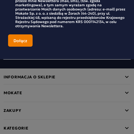
przeze mnie Newslettera (mail, sms), (tzw. zgoda
temat aktualnych promocji, nowości i wydarzeń Sklepu
marketingowa), a tym samym wyrażam zgodę na
internetowego Mokate E-com Sp.zo.o. w postaci otrzymywania
przetwarzanie Moich danych osobowych (adresu: e-mail) przez
przeze mnie Newslettera (mail, sms), (tzw. zgoda marketingowa), a
Mokate Sp. z o. o. z siedzibą w Żorach (44-240), przy ul.
tym samym wyrażam zgodę na przetwarzanie Moich danych
Strażackiej 48, wpisaną do rejestru przedsiębiorców Krajowego
osobowych (adresu: e-mail) przez Mokate Sp. z o. o. z siedzibą w
Rejestru Sądowego pod numerem KRS 0001142134, w celu
Żorach (44-240), przy ul. Strażackiej 48, wpisaną do rejestru
otrzymywania Newslettera.
przedsiębiorców Krajowego Rejestru Sądowego pod numerem KRS
0001142134, w celu otrzymywania Newslettera.
INFORMACJA O SKLEPIE
MOKATE
ZAKUPY
KATEGORIE