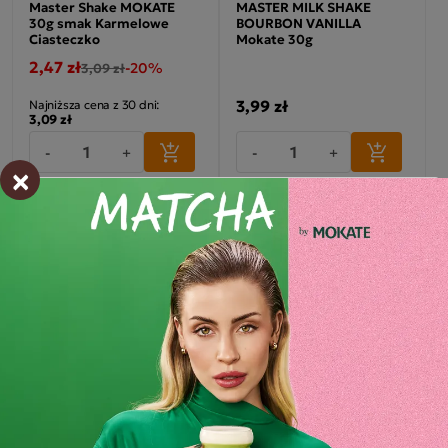
Master Shake MOKATE
MASTER MILK SHAKE
30g smak Karmelowe
BOURBON VANILLA
Ciasteczko
Mokate 30g
2,47 zł
-20%
3,09 zł
3,99 zł
Najniższa cena z 30 dni:
3,09 zł
-
+
-
+
×