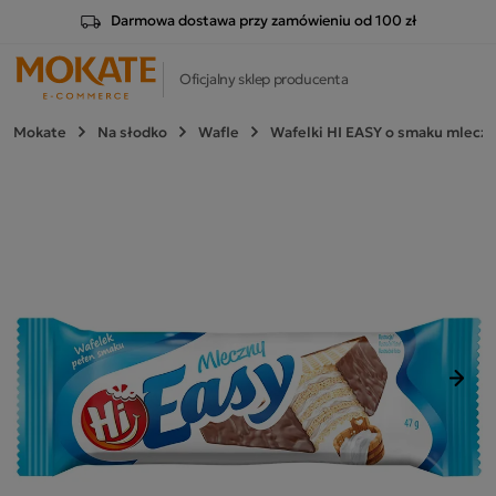
Darmowa dostawa przy zamówieniu od 100 zł
Oficjalny sklep producenta
Mokate
Na słodko
Wafle
Wafelki HI EASY o smaku mlecz
Nast