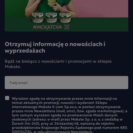
odtłuszczone 8,6%, mleko w proszku pełne 2,9%,
emulgator (lecytyny z soi), aromat], wafel 21% [mąka
pszenna, olej rzepakowy, emulgator (lecytyna z soi),
substancja spulchniająca (wodorowęglan sodu), sól],
polewa 10% [cukier, tłuszcz roślinny (palmowy i shea w
Otrzymuj informację o nowościach i
rożnych proporcjach), kakao w proszku o obniżonej
wyprzedażach
zawartości tłuszczu, emulgator (lecytyny z soi), ekstrakt z
wanilii]. Może zawierać orzechy arachidowe i orzechy
Bądź na bieżąco z nowościami i promocjami w sklepie
Mokate.
laskowe.
Wyrażam zgodę na otrzymywanie przeze mnie informacji na
temat aktualnych promocji, nowości i wydarzeń Sklepu
internetowego Mokate E-com Sp.zo.o. w postaci otrzymywania
przeze mnie Newslettera (mail, sms), (tzw. zgoda marketingowa), a
tym samym wyrażam zgodę na przetwarzanie Moich danych
osobowych (adresu: e-mail) przez Mokate Sp. z o. o. z siedzibą w
Żorach (44-240), przy ul. Strażackiej 48, wpisaną do rejestru
przedsiębiorców Krajowego Rejestru Sądowego pod numerem KRS
0001142134, w celu otrzymywania Newslettera.