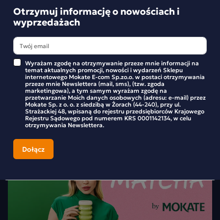
Najniższa cena z
Otrzymuj informację o nowościach i
orzechowy
-
+
-
wyprzedażach
czekoladowy
Wyrażam zgodę na otrzymywanie przeze mnie informacji na
mleczny
temat aktualnych promocji, nowości i wydarzeń Sklepu
internetowego Mokate E-com Sp.zo.o. w postaci otrzymywania
przeze mnie Newslettera (mail, sms), (tzw. zgoda
marketingowa), a tym samym wyrażam zgodę na
przetwarzanie Moich danych osobowych (adresu: e-mail) przez
HI EASY MLECZNY
Mokate Sp. z o. o. z siedzibą w Żorach (44-240), przy ul.
Strażackiej 48, wpisaną do rejestru przedsiębiorców Krajowego
Rejestru Sądowego pod numerem KRS 0001142134, w celu
Pozwól sobie na odrobinę słodyczy!
otrzymywania Newslettera.
Wafelki HiEasy gwarancją udanej chwili przyjemności!
Orzechowy wafelek zaskoczy się głębią smaku i aromatu.
Idealne rozwiązanie dla tych, którzy oprócz klasycznego
smaku czekolady poszukują czegoś więcej.
Składniki: nadzienie 69% [tłuszcz palmowy, cukier,
serwatka (z mleka) w proszku, mleko w proszku