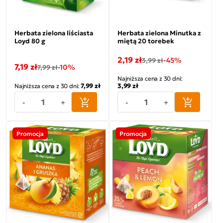
Herbata zielona liściasta
Herbata zielona Minutka z
Loyd 80 g
miętą 20 torebek
2,19 zł
-45%
3,99 zł
7,19 zł
-10%
7,99 zł
Najniższa cena z 30 dni:
7,99 zł
3,99 zł
Najniższa cena z 30 dni:
-
+
-
+
Promocja
Promocja