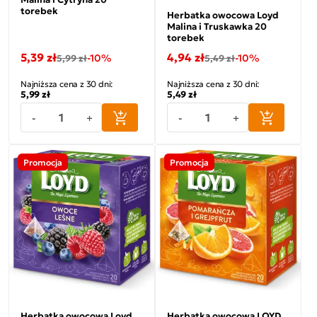
torebek
Herbatka owocowa Loyd
Malina i Truskawka 20
torebek
5,39 zł
4,94 zł
-10%
-10%
5,99 zł
5,49 zł
Najniższa cena z 30 dni:
Najniższa cena z 30 dni:
5,99 zł
5,49 zł
-
+
-
+
Promocja
Promocja
Herbatka owocowa Loyd
Herbatka owocowa LOYD