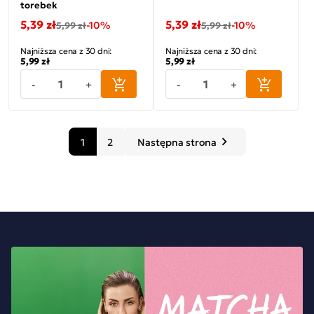
torebek
5,39 zł
5,39 zł
-10%
-10%
5,99 zł
5,99 zł
Najniższa cena z 30 dni:
Najniższa cena z 30 dni:
5,99 zł
5,99 zł
-
+
-
+
1
2
Następna strona
keyboard_arrow_right
Następny