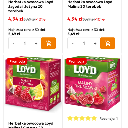
Herbatka owocowa Loyd
Herbatka owocowa Loyd
Jagoda i Jeżyna 20
Malina 20 torebek
torebek
4,94 zł
4,94 zł
-10%
-10%
5,49 zł
5,49 zł
Najniższa cena z 30 dni:
Najniższa cena z 30 dni:
5,49 zł
5,49 zł
-
+
-
+
Promocja
Promocja
Recenzje: 1
Herbatka owocowa Loyd
Malina i Cytryna 20