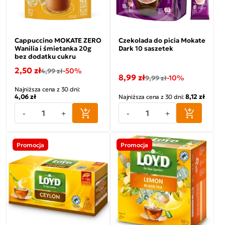
Cappuccino MOKATE ZERO
Czekolada do picia Mokate
Wanilia i śmietanka 20g
Dark 10 saszetek
bez dodatku cukru
2,50 zł
-50%
4,99 zł
8,99 zł
-10%
9,99 zł
Najniższa cena z 30 dni:
4,06 zł
8,12 zł
Najniższa cena z 30 dni:
-
+
-
+
Promocja
Promocja