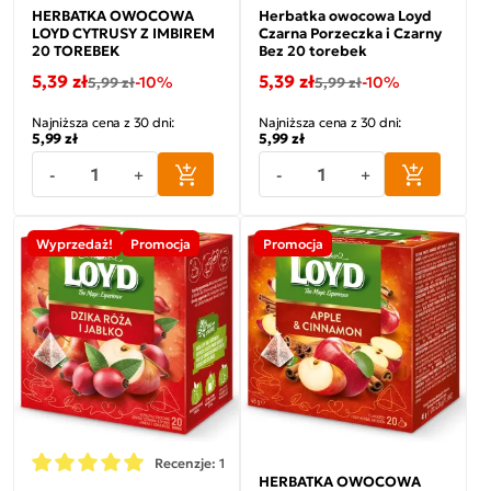
HERBATKA OWOCOWA
Herbatka owocowa Loyd
LOYD CYTRUSY Z IMBIREM
Czarna Porzeczka i Czarny
20 TOREBEK
Bez 20 torebek
5,39 zł
5,39 zł
-10%
-10%
5,99 zł
5,99 zł
Najniższa cena z 30 dni:
Najniższa cena z 30 dni:
5,99 zł
5,99 zł
-
+
-
+
Wyprzedaż!
Promocja
Promocja
Recenzje: 1
HERBATKA OWOCOWA