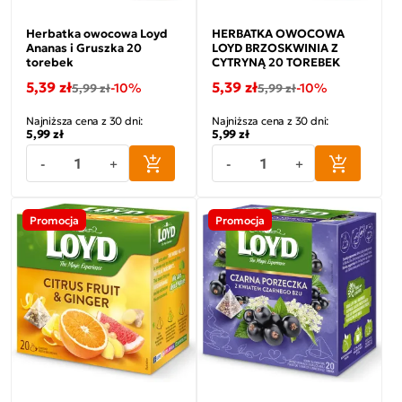
Herbatka owocowa Loyd
HERBATKA OWOCOWA
Ananas i Gruszka 20
LOYD BRZOSKWINIA Z
torebek
CYTRYNĄ 20 TOREBEK
5,39 zł
5,39 zł
-10%
-10%
5,99 zł
5,99 zł
Najniższa cena z 30 dni:
Najniższa cena z 30 dni:
5,99 zł
5,99 zł
-
+
-
+
Promocja
Promocja