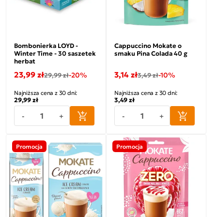
Bombonierka LOYD -
Cappuccino Mokate o
Winter Time - 30 saszetek
smaku Pina Colada 40 g
herbat
23,99 zł
3,14 zł
-20%
-10%
29,99 zł
3,49 zł
Najniższa cena z 30 dni:
Najniższa cena z 30 dni:
29,99 zł
3,49 zł
-
+
-
+
Promocja
Promocja