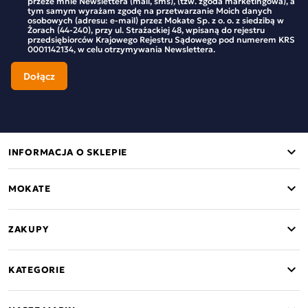
przeze mnie Newslettera (mail, sms), (tzw. zgoda marketingowa), a
tym samym wyrażam zgodę na przetwarzanie Moich danych
osobowych (adresu: e-mail) przez Mokate Sp. z o. o. z siedzibą w
Żorach (44-240), przy ul. Strażackiej 48, wpisaną do rejestru
przedsiębiorców Krajowego Rejestru Sądowego pod numerem KRS
0001142134, w celu otrzymywania Newslettera.
INFORMACJA O SKLEPIE
MOKATE
ZAKUPY
KATEGORIE