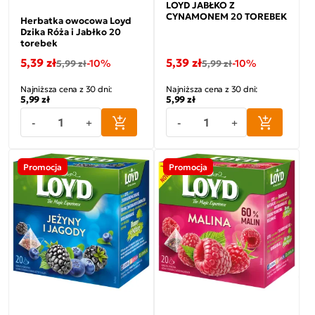
LOYD JABŁKO Z
CYNAMONEM 20 TOREBEK
Herbatka owocowa Loyd
Dzika Róża i Jabłko 20
torebek
5,39 zł
5,39 zł
-10%
-10%
5,99 zł
5,99 zł
Najniższa cena z 30 dni:
Najniższa cena z 30 dni:
5,99 zł
5,99 zł
-
+
-
+
Promocja
Promocja