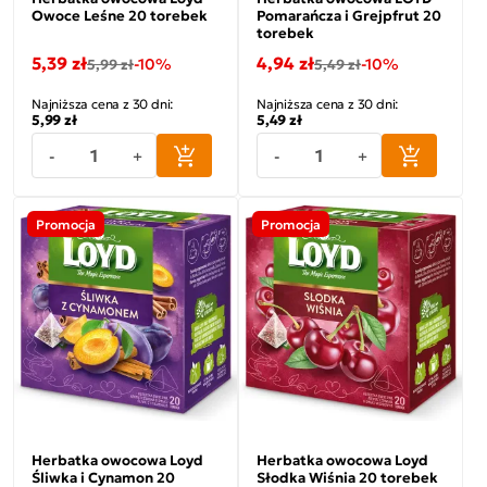
Owoce Leśne 20 torebek
Pomarańcza i Grejpfrut 20
torebek
5,39 zł
4,94 zł
-10%
-10%
5,99 zł
5,49 zł
Najniższa cena z 30 dni:
Najniższa cena z 30 dni:
5,99 zł
5,49 zł
-
+
-
+
Promocja
Promocja
Herbatka owocowa Loyd
Herbatka owocowa Loyd
Śliwka i Cynamon 20
Słodka Wiśnia 20 torebek