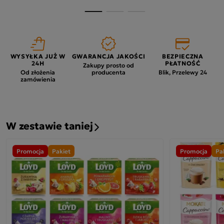
WYSYŁKA JUŻ W
GWARANCJA JAKOŚCI
BEZPIECZNA
24H
PŁATNOŚĆ
Zakupy prosto od
Od złożenia
producenta
Blik, Przelewy 24
zamówienia
W zestawie taniej
Promocja
Pakiet
Promocja
Pa