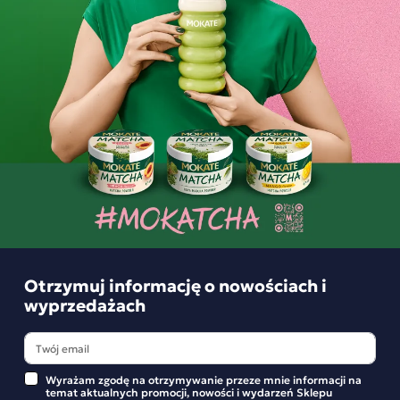
Najczęściej kupowane
Promocja
Promocja
Otrzymuj informację o nowościach i
wyprzedażach
Cappuccino MOKATE ZERO Wanilia i
Herbatka owo
Wyrażam zgodę na otrzymywanie przeze mnie informacji na
śmietanka 20g bez dodatku cukru
truskawką i g
temat aktualnych promocji, nowości i wydarzeń Sklepu