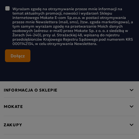
Wyrażam zgodę na otrzymywanie przeze mnie informacji na
temat aktualnych promocji, nowości i wydarzeń Sklepu
internetowego Mokate E-com Sp.zo.o. w postaci otrzymywania
przeze mnie Newslettera (mail, sms), (tzw. zgoda marketingowa), a
tym samym wyrażam zgodę na przetwarzanie Moich danych
osobowych (adresu: e-mail) przez Mokate Sp. z o. o. z siedzibą w
Żorach (44-240), przy ul. Strażackiej 48, wpisaną do rejestru
przedsiębiorców Krajowego Rejestru Sądowego pod numerem KRS
0001142134, w celu otrzymywania Newslettera.
INFORMACJA O SKLEPIE
MOKATE
ZAKUPY