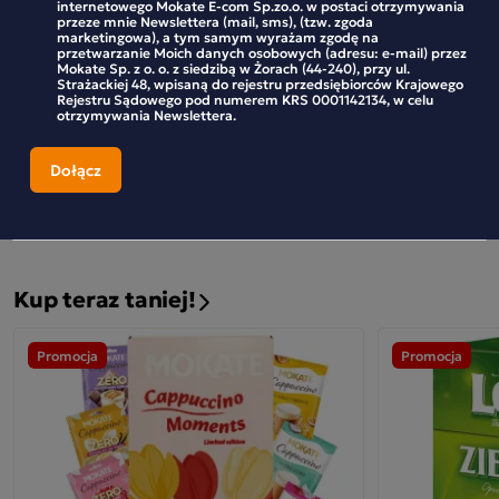
internetowego Mokate E-com Sp.zo.o. w postaci otrzymywania
przeze mnie Newslettera (mail, sms), (tzw. zgoda
marketingowa), a tym samym wyrażam zgodę na
przetwarzanie Moich danych osobowych (adresu: e-mail) przez
Mokate Sp. z o. o. z siedzibą w Żorach (44-240), przy ul.
2,50 zł
4,49 zł
-50%
4,99 zł
4,99 z
Strażackiej 48, wpisaną do rejestru przedsiębiorców Krajowego
Rejestru Sądowego pod numerem KRS 0001142134, w celu
otrzymywania Newslettera.
4,06 zł
Najniższa cena z 30 dni:
Najniższa cena z
-
+
-
Kup teraz taniej!
Promocja
Promocja