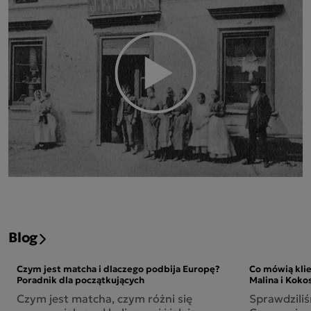
Blog
Czym jest matcha i dlaczego podbija Europę?
Co mówią kli
Poradnik dla początkujących
Malina i Koko
Czym jest matcha, czym różni się
Sprawdzili