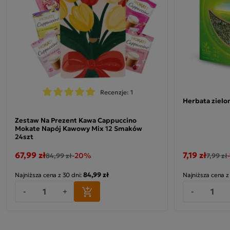
Recenzje: 1
Herbata zielon
Zestaw Na Prezent Kawa Cappuccino
Mokate Napój Kawowy Mix 12 Smaków
24szt
67,99 zł
7,19 zł
-20%
84,99 zł
7,99 zł
84,99 zł
Najniższa cena z 30 dni:
Najniższa cena z
-
+
-