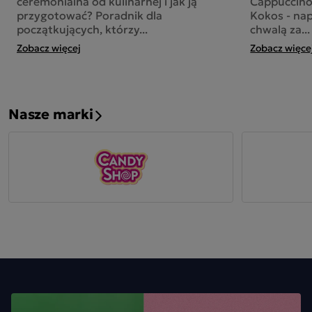
ceremonialna od kulinarnej i jak ją
Cappuccino
przygotować? Poradnik dla
Kokos - nap
początkujących, którzy...
chwalą za...
Zobacz więcej
Zobacz więce
Nasze marki