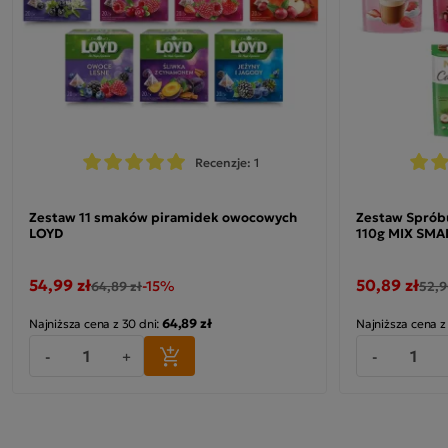
Recenzje: 1
Zestaw 11 smaków piramidek owocowych
Zestaw Sprób
LOYD
110g MIX SM
54,99 zł
50,89 zł
-15%
64,89 zł
52,9
64,89 zł
Najniższa cena z 30 dni:
Najniższa cena z
-
+
-