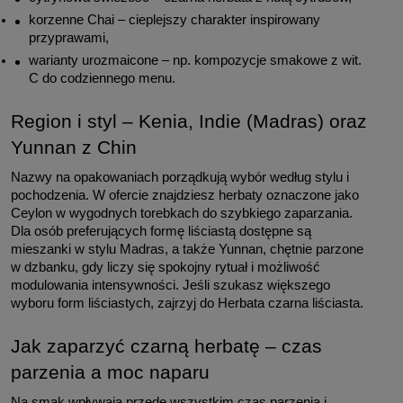
korzenne Chai – cieplejszy charakter inspirowany 
przyprawami,
warianty urozmaicone – np. kompozycje smakowe z wit. 
C do codziennego menu.
Region i styl – Kenia, Indie (Madras) oraz 
Yunnan z Chin
Nazwy na opakowaniach porządkują wybór według stylu i 
pochodzenia. W ofercie znajdziesz herbaty oznaczone jako 
Ceylon w wygodnych torebkach do szybkiego zaparzania. 
Dla osób preferujących formę liściastą dostępne są 
mieszanki w stylu Madras, a także Yunnan, chętnie parzone 
w dzbanku, gdy liczy się spokojny rytuał i możliwość 
modulowania intensywności. Jeśli szukasz większego 
wyboru form liściastych, zajrzyj do Herbata czarna liściasta.
Jak zaparzyć czarną herbatę – czas 
parzenia a moc naparu
Na smak wpływają przede wszystkim czas parzenia i 