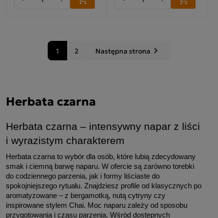
1
2
Następna strona
keyboard_arrow_right
Następny
Herbata czarna
Herbata czarna – intensywny napar z liści 
i wyrazistym charakterem
Herbata czarna to wybór dla osób, które lubią zdecydowany 
smak i ciemną barwę naparu. W ofercie są zarówno torebki 
do codziennego parzenia, jak i formy liściaste do 
spokojniejszego rytuału. Znajdziesz profile od klasycznych po 
aromatyzowane – z bergamotką, nutą cytryny czy 
inspirowane stylem Chai. Moc naparu zależy od sposobu 
przygotowania i czasu parzenia. Wśród dostępnych 