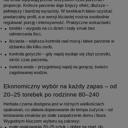
proporcje. Krótsze parzenie daje lżejszy efekt, dłuższe – 
pełniejszy i bardziej wyrazisty. W torebkach łatwo uzyskać 
powtarzalny profil, a w wersji liściastej można swobodnie 
regulować porcję i intensywność. Praktyczne wskazówki:
torebki – wygoda na co dzień i stały smak bez 
odmierzania liści,
liściasta – większa kontrola nad mocą i łatwe parzenie w 
dzbanku dla kilku osób,
kontrola goryczki – gdy napój wydaje się zbyt szorstki, 
skróć czas parzenia,
świeża woda – przygotowuj napój na gorącej, świeżo 
zagotowanej wodzie.
Ekonomiczny wybór na każdy zapas – od 
20–25 torebek po rodzinne 80–240
Herbata czarna dostępna jest w różnych wielkościach 
opakowań, co ułatwia dopasowanie do tempa zużycia – od 
testowania smaków po stałe zaopatrzenie domu i biura. 
Wygodnym kluczem wyboru są zakresy:
małe opakowania 20–25 sztuk – dobre na start, do 