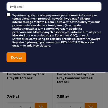
-
+
-
+
Wyrażam zgodę na otrzymywanie przeze mnie informacji na
temat aktualnych promocji, nowości i wydarzeń Sklepu
internetowego Mokate E-com Sp.zo.o. w postaci otrzymywania
przeze mnie Newslettera (mail, sms), (tzw. zgoda
marketingowa), a tym samym wyrażam zgodę na
przetwarzanie Moich danych osobowych (adresu: e-mail) przez
Mokate Sp. z o. o. z siedzibą w Żorach (44-240), przy ul.
Strażackiej 48, wpisaną do rejestru przedsiębiorców Krajowego
Rejestru Sądowego pod numerem KRS 0001142134, w celu
otrzymywania Newslettera.
Herbata czarna Loyd Earl
Herbata czarna Loyd Earl
Grey 80 torebek
Grey Pomarańczowa 60
torebek
7,49 zł
7,59 zł
-
+
-
+