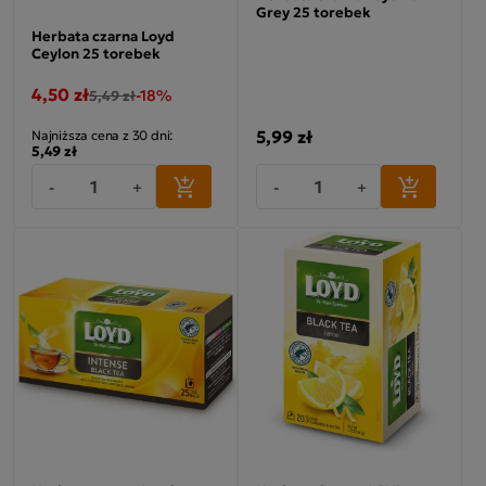
Grey 25 torebek
Herbata czarna Loyd
Ceylon 25 torebek
4,50 zł
-18%
5,49 zł
5,99 zł
Najniższa cena z 30 dni:
5,49 zł
-
+
-
+