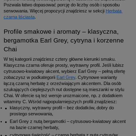
Pozwala łatwo dopasować porcję do liczby osób i sposobu 
serwowania. Więcej propozycji znajdziesz w sekcji 
Herbata 
czarna liściasta
.
Profile smakowe i aromaty – klasyczna, 
bergamotka Earl Grey, cytryna i korzenne 
Chai
W tej kategorii znajdziesz cztery główne kierunki smaku. 
Klasyczna czarna oferuje prosty, wytrawny profil. Jeśli lubisz 
cytrusowo‑kwiatowy akcent, wybierz Earl Grey – pełną ofertę 
zobaczysz w podkategorii 
Earl Grey
. Cytrynowe warianty 
łączą czarną herbatę z orzeźwiającym akcentem. Dla osób 
szukających cieplejszych nut dostępne są mieszanki w stylu 
Chai. W ofercie są też wersje urozmaicone, np. z dodatkiem 
witaminy C. Wśród najpopularniejszych profili znajdziesz:
klasyczny, wytrawny profil – bez dodatków, dobry do 
prostego serwowania,
Earl Grey z nutą bergamotki – cytrusowo‑kwiatowy akcent 
na bazie czarnej herbaty,
cytrynowa świeżość – czarna herbata z nutą cytrusów,