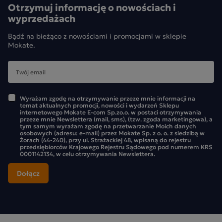
Otrzymuj informację o nowościach i
wyprzedażach
Bądź na bieżąco z nowościami i promocjami w sklepie
Mokate.
Wyrażam zgodę na otrzymywanie przeze mnie informacji na
temat aktualnych promocji, nowości i wydarzeń Sklepu
internetowego Mokate E-com Sp.zo.o. w postaci otrzymywania
przeze mnie Newslettera (mail, sms), (tzw. zgoda marketingowa), a
tym samym wyrażam zgodę na przetwarzanie Moich danych
osobowych (adresu: e-mail) przez Mokate Sp. z o. o. z siedzibą w
Żorach (44-240), przy ul. Strażackiej 48, wpisaną do rejestru
przedsiębiorców Krajowego Rejestru Sądowego pod numerem KRS
0001142134, w celu otrzymywania Newslettera.