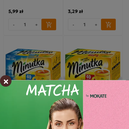
5,99 zł
3,29 zł
-
+
-
+
×
Herbata czarna Minutka
Herbata czarna Minutka
Earl Grey 40 torebek
40 torebek