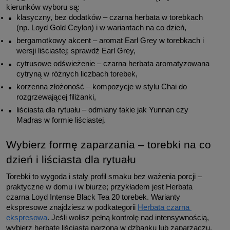
kierunków wyboru są:
klasyczny, bez dodatków – czarna herbata w torebkach 
(np. Loyd Gold Ceylon) i w wariantach na co dzień,
bergamotkowy akcent – aromat Earl Grey w torebkach i 
wersji liściastej; sprawdź Earl Grey,
cytrusowe odświeżenie – czarna herbata aromatyzowana 
cytryną w różnych liczbach torebek,
korzenna złożoność – kompozycje w stylu Chai do 
rozgrzewającej filiżanki,
liściasta dla rytuału – odmiany takie jak Yunnan czy 
Madras w formie liściastej.
Wybierz formę zaparzania – torebki na co 
dzień i liściasta dla rytuału
Torebki to wygoda i stały profil smaku bez ważenia porcji – 
praktyczne w domu i w biurze; przykładem jest Herbata 
czarna Loyd Intense Black Tea 20 torebek. Warianty 
ekspresowe znajdziesz w podkategorii 
Herbata czarna 
ekspresowa
. Jeśli wolisz pełną kontrolę nad intensywnością, 
wybierz herbatę liściastą parzoną w dzbanku lub zaparzaczu. 