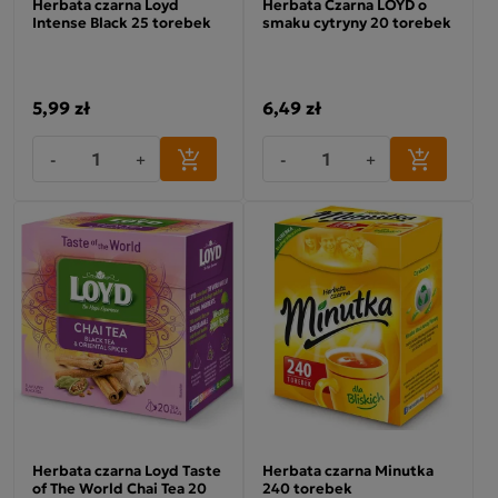
Herbata czarna Loyd
Herbata Czarna LOYD o
Intense Black 25 torebek
smaku cytryny 20 torebek
5,99 zł
6,49 zł
-
+
-
+
Herbata czarna Loyd Taste
Herbata czarna Minutka
of The World Chai Tea 20
240 torebek