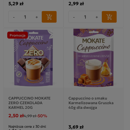
5,29 zł
2,99 zł
-
+
-
+
Promocja
CAPPUCCINO MOKATE
Cappuccino o smaku
ZERO CZEKOLADA
Karmelizowana Gruszka
KARMEL 20G
40g dla dwojga
2,50 zł
-50%
4,99 zł
3,69 zł
Najniższa cena z 30 dni: