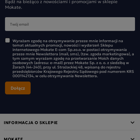
Bądź na bieżąco z nowościami i promocjami w sklepie
Mokate.
Wyrażam zgodę na otrzymywanie przeze mnie informacji na
temat aktualnych promocji, nowości i wydarzeń Sklepu
internetowego Mokate E-com Sp.zo.o. w postaci otrzymywania
przeze mnie Newslettera (mail, sms), (tzw. zgoda marketingowa), a
tym samym wyrażam zgodę na przetwarzanie Moich danych
osobowych (adresu: e-mail) przez Mokate Sp. z o. o. z siedzibą w
Żorach (44-240), przy ul. Strażackiej 48, wpisaną do rejestru
przedsiębiorców Krajowego Rejestru Sądowego pod numerem KRS
0001142134, w celu otrzymywania Newslettera.
INFORMACJA O SKLEPIE
MOKATE