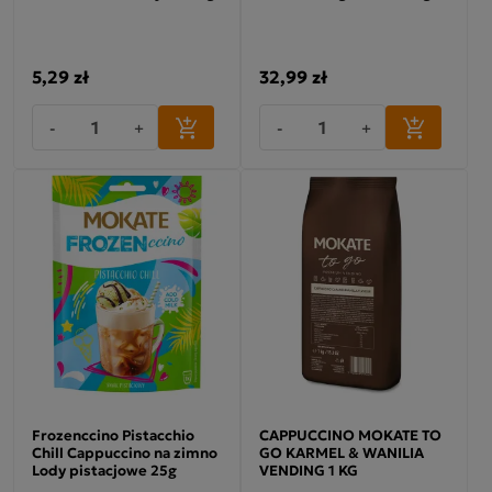
5,29 zł
32,99 zł
-
+
-
+
Frozenccino Pistacchio
CAPPUCCINO MOKATE TO
Chill Cappuccino na zimno
GO KARMEL & WANILIA
Lody pistacjowe 25g
VENDING 1 KG