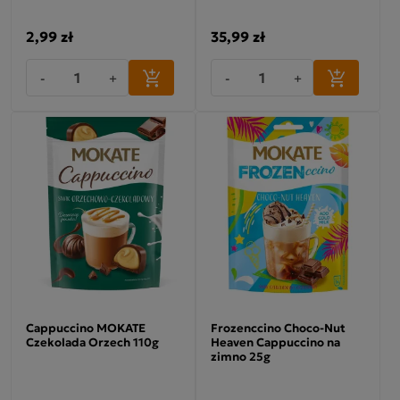
2,99 zł
35,99 zł
-
+
-
+
Cappuccino MOKATE
Frozenccino Choco-Nut
Czekolada Orzech 110g
Heaven Cappuccino na
zimno 25g