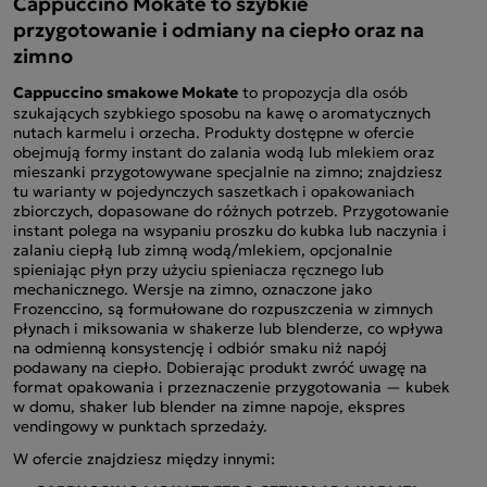
Cappuccino Mokate to szybkie
przygotowanie i odmiany na ciepło oraz na
zimno
Cappuccino smakowe Mokate
to propozycja dla osób
szukających szybkiego sposobu na kawę o aromatycznych
nutach karmelu i orzecha. Produkty dostępne w ofercie
obejmują formy instant do zalania wodą lub mlekiem oraz
mieszanki przygotowywane specjalnie na zimno; znajdziesz
tu warianty w pojedynczych saszetkach i opakowaniach
zbiorczych, dopasowane do różnych potrzeb. Przygotowanie
instant polega na wsypaniu proszku do kubka lub naczynia i
zalaniu ciepłą lub zimną wodą/mlekiem, opcjonalnie
spieniając płyn przy użyciu spieniacza ręcznego lub
mechanicznego. Wersje na zimno, oznaczone jako
Frozenccino, są formułowane do rozpuszczenia w zimnych
płynach i miksowania w shakerze lub blenderze, co wpływa
na odmienną konsystencję i odbiór smaku niż napój
podawany na ciepło. Dobierając produkt zwróć uwagę na
format opakowania i przeznaczenie przygotowania — kubek
w domu, shaker lub blender na zimne napoje, ekspres
vendingowy w punktach sprzedaży.
W ofercie znajdziesz między innymi: