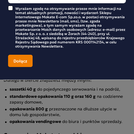
porcji
Wyrażam zgodę na otrzymywanie przeze mnie informacji na
Cappuccino smakowe Mokate
to oferta, w której
temat aktualnych promocji, nowości i wydarzeń Sklepu
internetowego Mokate E-com Sp.zo.o. w postaci otrzymywania
dobierzesz format pod konkretną sytuację — od
przeze mnie Newslettera (mail, sms), (tzw. zgoda
pojedynczych porcji po opakowania dla punktów
marketingowa), a tym samym wyrażam zgodę na
vendingowych i biur. Wybierz saszetkę 40 g, jeśli
przetwarzanie Moich danych osobowych (adresu: e-mail) przez
potrzebujesz szybkiego serwowania w podróży lub jako
Mokate Sp. z o. o. z siedzibą w Żorach (44-240), przy ul.
Strażackiej 48, wpisaną do rejestru przedsiębiorców Krajowego
pojedyncza porcja, sięgnij po opakowanie 110 g lub 160 g do
Rejestru Sądowego pod numerem KRS 0001142134, w celu
codziennego użytku w domu, a gdy przygotowujesz zapas
otrzymywania Newslettera.
lub zaopatrujesz miejsce sprzedaży, dostępne są większe
worki, takie jak 800 g i 1 kg. Znajdziesz tu warianty zarówno
o smaku orzechowym, jak i karmelowym, dlatego
dopasujesz gramaturę do częstotliwości użycia i liczby
serwowanych porcji.
Dlatego w ofercie znajdziesz między innymi:
saszetki 40 g
do pojedynczego serwowania i na podróż,
standardowe opakowania 110 g oraz 160 g
na codzienne
zapasy domowe,
opakowania 800 g
przeznaczone na dłuższe użycie w
domu lub gospodarstwie,
opakowania vendingowe
do biura i punktów sprzedaży.