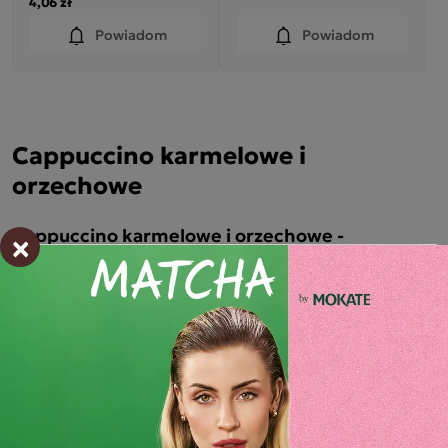
4,06 zł
Powiadom
Powiadom
Cappuccino karmelowe i
orzechowe
Cappuccino karmelowe i orzechowe -
×
smaczne i szybkie w przygotowaniu
Cappuccino karmelowe i orzechowe
to kategoria
rozpuszczalnych napojów kawowych w proszku, w której
znajdziesz warianty przygotowywane przez zalanie wodą lub
mlekiem. S
aszetki, struny, kartoniki i opakowania
vendingowe
to najczęstsze formy pakowania, dzięki którym
możesz szybko przygotować aromatyczny napój zamiast
wyjścia do kawiarni.
Cappuccino orzechowe i karmelowe - te