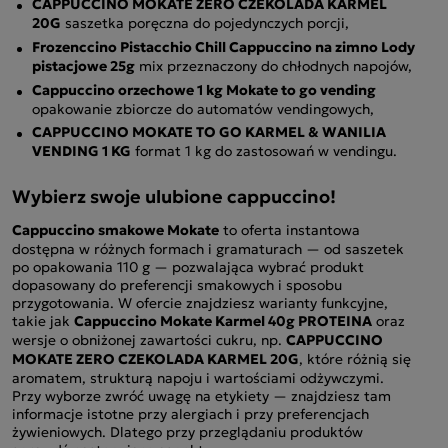
CAPPUCCINO MOKATE ZERO CZEKOLADA KARMEL
20G
saszetka poręczna do pojedynczych porcji,
Frozenccino Pistacchio Chill Cappuccino na zimno Lody
pistacjowe 25g
mix przeznaczony do chłodnych napojów,
Cappuccino orzechowe 1 kg Mokate to go vending
opakowanie zbiorcze do automatów vendingowych,
CAPPUCCINO MOKATE TO GO KARMEL & WANILIA
VENDING 1 KG
format 1 kg do zastosowań w vendingu.
Wybierz swoje ulubione cappuccino!
Cappuccino smakowe Mokate
to oferta instantowa
dostępna w różnych formach i gramaturach — od saszetek
po opakowania 110 g — pozwalająca wybrać produkt
dopasowany do preferencji smakowych i sposobu
przygotowania. W ofercie znajdziesz warianty funkcyjne,
takie jak
Cappuccino Mokate Karmel 40g PROTEINA
oraz
wersje o obniżonej zawartości cukru, np.
CAPPUCCINO
MOKATE ZERO CZEKOLADA KARMEL 20G
, które różnią się
aromatem, strukturą napoju i wartościami odżywczymi.
Przy wyborze zwróć uwagę na etykiety — znajdziesz tam
informacje istotne przy alergiach i przy preferencjach
żywieniowych. Dlatego przy przeglądaniu produktów