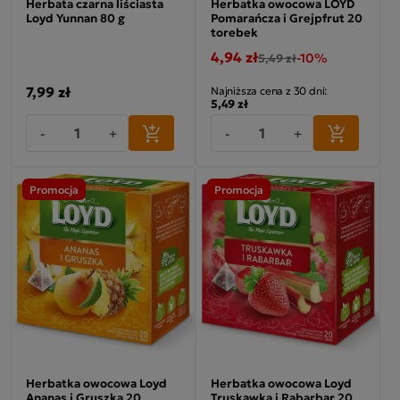
Herbata czarna liściasta
Herbatka owocowa LOYD
Loyd Yunnan 80 g
Pomarańcza i Grejpfrut 20
torebek
4,94 zł
-10%
5,49 zł
7,99 zł
Najniższa cena z 30 dni:
5,49 zł
-
+
-
+
Promocja
Promocja
Herbatka owocowa Loyd
Herbatka owocowa Loyd
Ananas i Gruszka 20
Truskawka i Rabarbar 20