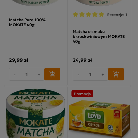
Recenzje: 1
Matcha Pure 100%
MOKATE 40g
Matcha o smaku
brzoskwiniowym MOKATE
40g
29,99 zł
24,99 zł
-
+
-
+
Promocja