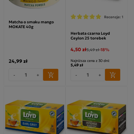
Recenzje: 1
Matcha o smaku mango
MOKATE 40g
Herbata czarna Loyd
Ceylon 25 torebek
4,50 zł
-18%
5,49 zł
24,99 zł
Najniższa cena z 30 dni:
5,49 zł
-
+
-
+