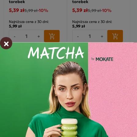
torebek
torebek
5,39 zł
5,39 zł
-10%
-10%
5,99 zł
5,99 zł
Najniższa cena z 30 dni:
Najniższa cena z 30 dni:
5,99 zł
5,99 zł
-
+
-
+
×
Wyprzedaż!
Promocja
Promocja
Recenzje: 1
Herbatka owocowa Loyd
Słodka Wiśnia 20 torebek
Herbatka owocowa Loyd