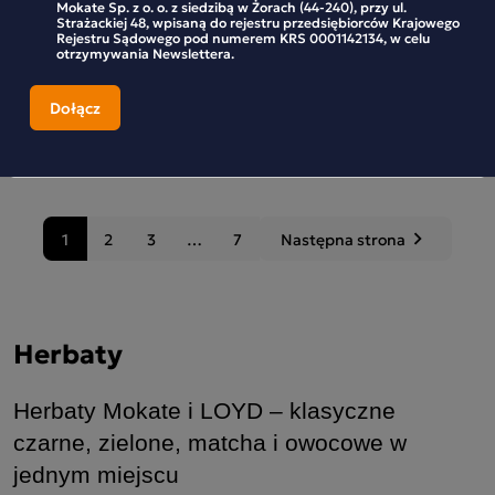
Mokate Sp. z o. o. z siedzibą w Żorach (44-240), przy ul.
Strażackiej 48, wpisaną do rejestru przedsiębiorców Krajowego
5,39 zł
5,39 zł
-10%
-10%
5,99 zł
5,99 zł
Rejestru Sądowego pod numerem KRS 0001142134, w celu
otrzymywania Newslettera.
Najniższa cena z 30 dni:
Najniższa cena z 30 dni:
5,99 zł
5,99 zł
-
+
-
+
1
2
3
…
7
Następna strona
keyboard_arrow_right
Następny
Herbaty
Herbaty Mokate i LOYD – klasyczne 
czarne, zielone, matcha i owocowe w 
jednym miejscu