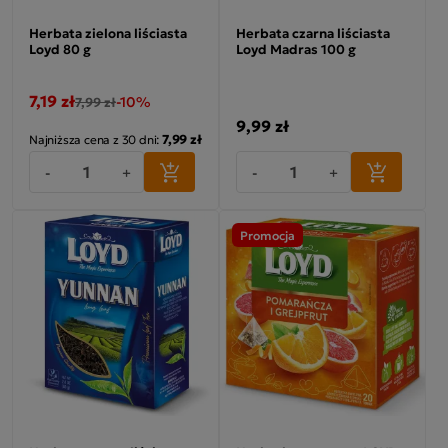
Herbata zielona liściasta
Herbata czarna liściasta
Loyd 80 g
Loyd Madras 100 g
7,19 zł
-10%
7,99 zł
9,99 zł
7,99 zł
Najniższa cena z 30 dni:
-
+
-
+
Promocja