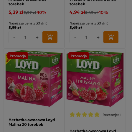
torebek
torebek
5,39 zł
4,94 zł
-10%
-10%
5,99 zł
5,49 zł
Najniższa cena z 30 dni:
Najniższa cena z 30 dni:
5,99 zł
5,49 zł
-
+
-
+
Promocja
Promocja
Recenzje: 1
Herbatka owocowa Loyd
Malina 20 torebek
Herbatka owocowa Loyd