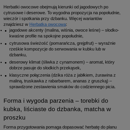
Herbatki owocowe obejmują kierunki od jagodowych po 
cytrusowe i deserowe. To wygodna propozycja na popołudnie, 
wieczór i spotkania przy dzbanku. Więcej wariantów 
znajdziesz w 
Herbatka owocowa
:
jagodowe akcenty (malina, wiśnia, owoce leśne) – słodko-
kwaśne profile na spokojne popołudnie,
cytrusowa świeżość (pomarańcza, grejpfrut) – wyraźnie 
rześkie kompozycje do serwowania w kubku lub w 
dzbanku,
deserowy klimat (śliwka z cynamonem) – aromat, który 
dobrze pasuje do słodkich przekąsek,
klasyczne połączenia (dzika róża z jabłkiem, żurawina z 
maliną, truskawka z rabarbarem, ananas z gruszką) – 
sprawdzone zestawienia smaków do codziennego picia.
Forma i wygoda parzenia – torebki do 
kubka, liściaste do dzbanka, matcha w 
proszku
Forma przygotowania pomaga dopasować herbatę do planu 