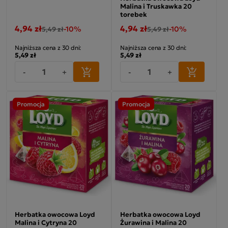
Malina i Truskawka 20
torebek
4,94 zł
4,94 zł
-10%
-10%
5,49 zł
5,49 zł
Najniższa cena z 30 dni:
Najniższa cena z 30 dni:
5,49 zł
5,49 zł
-
+
-
+
Promocja
Promocja
Herbatka owocowa Loyd
Herbatka owocowa Loyd
Malina i Cytryna 20
Żurawina i Malina 20