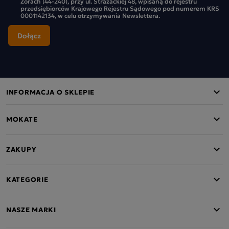
Żorach (44-240), przy ul. Strażackiej 48, wpisaną do rejestru
przedsiębiorców Krajowego Rejestru Sądowego pod numerem KRS
0001142134, w celu otrzymywania Newslettera.
INFORMACJA O SKLEPIE
MOKATE
ZAKUPY
KATEGORIE
NASZE MARKI