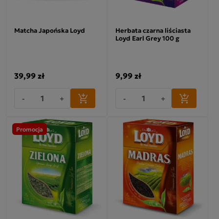
Matcha Japońska Loyd
Herbata czarna liściasta
Loyd Earl Grey 100 g
39,99 zł
9,99 zł
-
+
-
+
Promocja