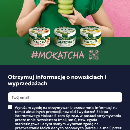
Dzika Róża i Jabłko 20
torebek
5,39 zł
5,39 zł
-10%
-10%
5,99 zł
5,99 zł
Najniższa cena z 30 dni:
Najniższa cena z 30 dni:
5,99 zł
5,99 zł
-
+
-
+
Promocja
Promocja
Otrzymuj informację o nowościach i
wyprzedażach
Wyrażam zgodę na otrzymywanie przeze mnie informacji na
temat aktualnych promocji, nowości i wydarzeń Sklepu
internetowego Mokate E-com Sp.zo.o. w postaci otrzymywania
przeze mnie Newslettera (mail, sms), (tzw. zgoda
Herbatka owocowa Loyd
Herbatka owocowa Loyd
marketingowa), a tym samym wyrażam zgodę na
Śliwka i Cynamon 20
Owoce Leśne 20 torebek
przetwarzanie Moich danych osobowych (adresu: e-mail) przez
torebek