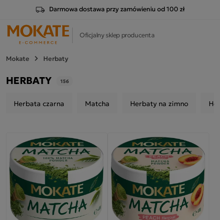
Darmowa dostawa przy zamówieniu od 100 zł
Oficjalny sklep producenta
Mokate
Herbaty
HERBATY
156
Herbata czarna
Matcha
Herbaty na zimno
He