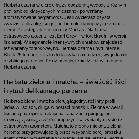
Herbata czarna w ofercie łączy codzienną wygodę z różnymi 
profilami: od klasycznych mieszanek po warianty 
aromatyzowane bergamotką. Jeśli wybierasz czystą, 
wyrazistą filiżankę, sięgnij po kierunki i kompozycje znane z 
oferty liściastej, jak Yunnan czy Madras. Dla fanów 
cytrusowego akcentu jest Earl Grey – w torebkach i w wersji 
liściastej. W segmencie intensywnych smaków znajdziesz 
też warianty torebkowe, np. Herbata czarna Loyd Intense 
Black 25 torebek. Ceylon to klasyka na co dzień, wygodna do 
szybkiego parzenia. Pełny przegląd znajdziesz w kategorii 
Herbata czarna.
Herbata zielona i matcha – świeżość liści 
i rytuał delikatnego parzenia
Herbata zielona i matcha oferują łagodny, roślinny profil – 
jedna w liściach, druga w postaci proszku. Zielona w wersji 
liściastej najlepiej smakuje po zaparzeniu gorącą, lecz 
niewrzącą wodą, a wśród propozycji są warianty czyste i z 
cytrynowym aromatem. Matcha to drobno mielona zielona 
herbata; przygotowujesz ją przez wsypanie porcji proszku i 
energiczne wymieszanie w gorącej, ale nie wrzącej wodzie. 