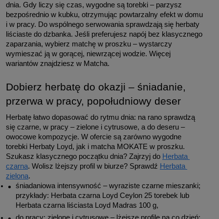
dnia. Gdy liczy się czas, wygodne są torebki – parzysz 
bezpośrednio w kubku, otrzymując powtarzalny efekt w domu 
i w pracy. Do wspólnego serwowania sprawdzają się herbaty 
liściaste do dzbanka. Jeśli preferujesz napój bez klasycznego 
zaparzania, wybierz matchę w proszku – wystarczy 
wymieszać ją w gorącej, niewrzącej wodzie. Więcej 
wariantów znajdziesz w Matcha.
Dobierz herbatę do okazji – śniadanie, 
przerwa w pracy, popołudniowy deser
Herbatę łatwo dopasować do rytmu dnia: na rano sprawdzą 
się czarne, w pracy – zielone i cytrusowe, a do deseru – 
owocowe kompozycje. W ofercie są zarówno wygodne 
torebki Herbaty Loyd, jak i matcha MOKATE w proszku. 
Szukasz klasycznego początku dnia? Zajrzyj do 
Herbata 
czarna
. Wolisz lżejszy profil w biurze? Sprawdź 
Herbata 
zielona
.
śniadaniowa intensywność – wyraziste czarne mieszanki; 
przykłady: Herbata czarna Loyd Ceylon 25 torebek lub 
Herbata czarna liściasta Loyd Madras 100 g,
do pracy: zielone i cytrusowe – lżejsze profile na co dzień; 