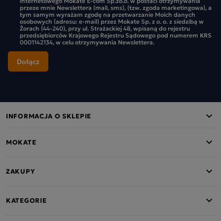
internetowego Mokate E-com Sp.zo.o. w postaci otrzymywania
przeze mnie Newslettera (mail, sms), (tzw. zgoda marketingowa), a
tym samym wyrażam zgodę na przetwarzanie Moich danych
osobowych (adresu: e-mail) przez Mokate Sp. z o. o. z siedzibą w
Żorach (44-240), przy ul. Strażackiej 48, wpisaną do rejestru
przedsiębiorców Krajowego Rejestru Sądowego pod numerem KRS
0001142134, w celu otrzymywania Newslettera.
INFORMACJA O SKLEPIE
MOKATE
ZAKUPY
KATEGORIE