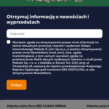
Podobne produkty
Otrzymuj informację o nowościach i
wyprzedażach
Ice Matcha Latte Mango Mokate napój matcha
6 saszetek
Wyrażam zgodę na otrzymywanie przeze mnie informacji na
temat aktualnych promocji, nowości i wydarzeń Sklepu
kremową, modną i
Poznaj nowy wymiar ICED LATTE —
internetowego Mokate E-com Sp.zo.o. w postaci otrzymywania
przeze mnie Newslettera (mail, sms), (tzw. zgoda
niesamowicie pyszną. Nasza ICE MATCHA LATTE to
marketingowa), a tym samym wyrażam zgodę na
przetwarzanie Moich danych osobowych (adresu: e-mail) przez
połączenie delikatnej zielonej herbaty matcha z
Mokate Sp. z o. o. z siedzibą w Żorach (44-240), przy ul.
Strażackiej 48, wpisaną do rejestru przedsiębiorców Krajowego
wyjątkowymi dodatkami smakowymi
, które tworzą
Rejestru Sądowego pod numerem KRS 0001142134, w celu
otrzymywania Newslettera.
idealny napój na lato. Wyjątkowe połączenie delikatnej
matchy i soczystego mango, które tworzy idealny napój na
lato. Każde opakowanie zawiera 6 saszetek pełnych smaku!
ICE MATCHA LATTE Mango to produkt który zaskakuje i
zachwyca!
Matcha Latte Zero BEZ CUKRU WŚNIA
Matcha Latte
Egzotycznym smakiem