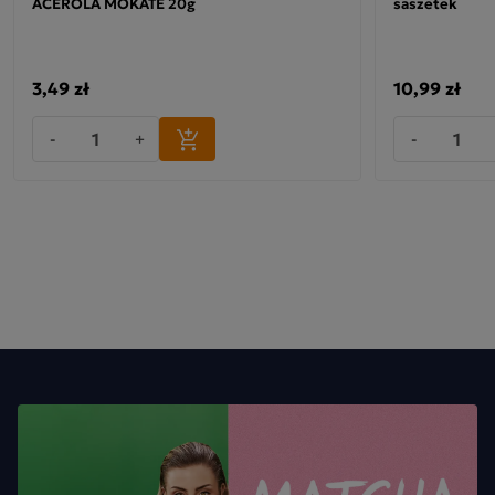
ACEROLA MOKATE 20g
saszetek
Lekkim i świeżym charakterem
Owocową słodyczą
Wakacyjnym klimatem
3,49 zł
10,99 zł
To propozycja dla osób, które kochają modne napoje i
-
+
-
chcą poczuć tropical vibes w każdej szklance.