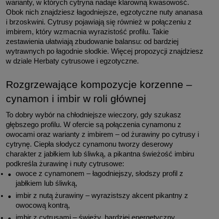
warianty, w których cytryna nadaje klarowną kwasowość. 
Obok nich znajdziesz łagodniejsze, egzotyczne nuty ananasa 
i brzoskwini. Cytrusy pojawiają się również w połączeniu z 
imbirem, który wzmacnia wyrazistość profilu. Takie 
zestawienia ułatwiają zbudowanie balansu: od bardziej 
wytrawnych po łagodnie słodkie. Więcej propozycji znajdziesz 
w dziale Herbaty cytrusowe i egzotyczne.
Rozgrzewające kompozycje korzenne – 
cynamon i imbir w roli głównej
To dobry wybór na chłodniejsze wieczory, gdy szukasz 
głębszego profilu. W ofercie są połączenia cynamonu z 
owocami oraz warianty z imbirem – od żurawiny po cytrusy i 
cytrynę. Ciepła słodycz cynamonu tworzy deserowy 
charakter z jabłkiem lub śliwką, a pikantna świeżość imbiru 
podkreśla żurawinę i nuty cytrusowe:
owoce z cynamonem – łagodniejszy, słodszy profil z 
jabłkiem lub śliwką,
imbir z nutą żurawiny – wyrazistszy akcent pikantny z 
owocową kontrą,
imbir z cytrusami – świeży, bardziej energetyczny 