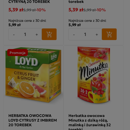
CYTRYNĄ 20 TOREBEK
torebek
5,39 zł
5,39 zł
-10%
-10%
5,99 zł
5,99 zł
Najniższa cena z 30 dni:
Najniższa cena z 30 dni:
5,99 zł
5,99 zł
-
+
-
+
Promocja
HERBATKA OWOCOWA
Herbatka owocowa
LOYD CYTRUSY Z IMBIREM
Minutka z dziką różą,
20 TOREBEK
malinką i żurawinką 32
torebki