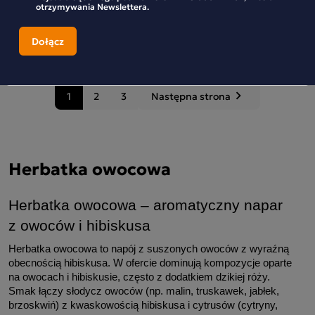
otrzymywania Newslettera.
-
+
-
+
1
2
3
Następna strona
keyboard_arrow_right
Następny
Herbatka owocowa
Herbatka owocowa – aromatyczny napar 
z owoców i hibiskusa
Herbatka owocowa to napój z suszonych owoców z wyraźną 
obecnością hibiskusa. W ofercie dominują kompozycje oparte 
na owocach i hibiskusie, często z dodatkiem dzikiej róży. 
Smak łączy słodycz owoców (np. malin, truskawek, jabłek, 
brzoskwiń) z kwaskowością hibiskusa i cytrusów (cytryny, 