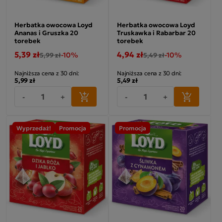
Herbatka owocowa Loyd
Herbatka owocowa Loyd
Ananas i Gruszka 20
Truskawka i Rabarbar 20
torebek
torebek
5,39 zł
4,94 zł
-10%
-10%
5,99 zł
5,49 zł
Najniższa cena z 30 dni:
Najniższa cena z 30 dni:
5,99 zł
5,49 zł
-
+
-
+
Wyprzedaż!
Promocja
Promocja