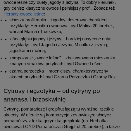
owoce leśne czy duety jagody z jeżyną. To dobry kierunek, 
gdy cenisz klasyczne owoce i pełniejszy profil. Zobacz też 
Herbaty owoce leśne
:
słodszy profil malin – łagodny, deserowy charakter; 
przykłady: Herbatka owocowa Loyd Malina 20 torebek, 
wariant Malina i Truskawka,
leśna głębia jagody i jeżyny – bardziej nasycone nuty; 
przykłady: Loyd Jagoda i Jeżyna, Minutka z jeżyną, 
jagódkami i maliną,
kompozycje „owoce leśne” – zbalansowana mieszanka 
znanych smaków; przykład: Loyd Owoce Leśne,
czarna porzeczka – mocniejszy, charakterystyczny 
akcent; przykład: Loyd Czarna Porzeczka i Czarny Bez.
Cytrusy i egzotyka – od cytryny po 
ananasa i brzoskwinię
Cytrynę, pomarańczę i grejpfrut łączą tu wyraźne, rześkie 
akcenty. W ofercie są kompozycje zestawiające słodycz 
pomarańczy z lekką goryczką grejpfruta (np. Herbatka 
owocowa LOYD Pomarańcza i Grejpfrut 20 torebek), a także 