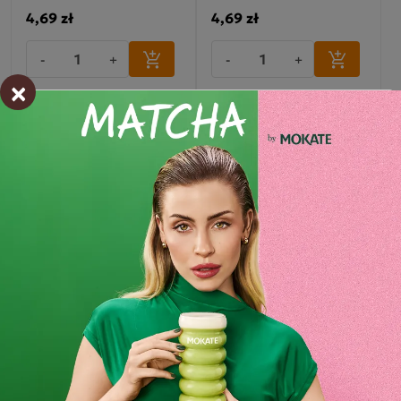
4,69 zł
4,69 zł
-
+
-
+
×
Promocja
Herbatka owocowa
Herbatka owocowa Babcia
Minutka z malinką,
Jagoda Cytryna z imbirem
truskawką i granatem 32
20 torebek
torebki
4,49 zł
-10%
4,99 zł