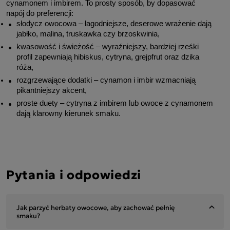
cynamonem i imbirem. To prosty sposób, by dopasować 
napój do preferencji:
słodycz owocowa – łagodniejsze, deserowe wrażenie dają 
jabłko, malina, truskawka czy brzoskwinia,
kwasowość i świeżość – wyraźniejszy, bardziej rześki 
profil zapewniają hibiskus, cytryna, grejpfrut oraz dzika 
róża,
rozgrzewające dodatki – cynamon i imbir wzmacniają 
pikantniejszy akcent,
proste duety – cytryna z imbirem lub owoce z cynamonem 
dają klarowny kierunek smaku.
Pytania i odpowiedzi
Jak parzyć herbaty owocowe, aby zachować pełnię
smaku?