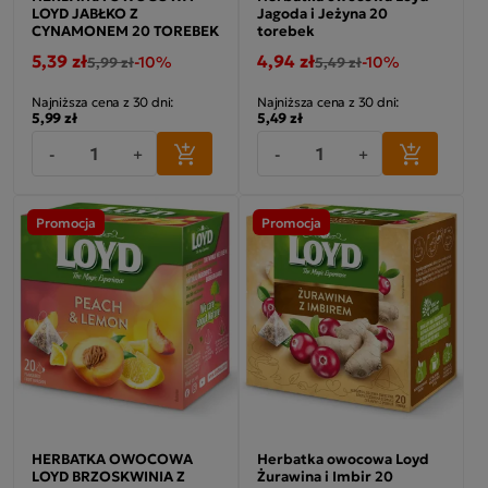
LOYD JABŁKO Z
Jagoda i Jeżyna 20
CYNAMONEM 20 TOREBEK
torebek
5,39 zł
4,94 zł
-10%
-10%
5,99 zł
5,49 zł
Najniższa cena z 30 dni:
Najniższa cena z 30 dni:
5,99 zł
5,49 zł
-
+
-
+
Promocja
Promocja
HERBATKA OWOCOWA
Herbatka owocowa Loyd
LOYD BRZOSKWINIA Z
Żurawina i Imbir 20