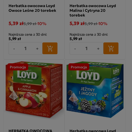
Herbatka owocowa Loyd
Herbatka owocowa Loyd
Owoce Leśne 20 torebek
Malina i Cytryna 20
torebek
5,39 zł
5,39 zł
-10%
-10%
5,99 zł
5,99 zł
Najniższa cena z 30 dni:
Najniższa cena z 30 dni:
5,99 zł
5,99 zł
-
+
-
+
Promocja
Promocja
HERBATKA OWOCOWA
Herbatka owocowa Loyd