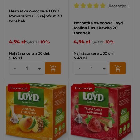
Recenzje: 1
Herbatka owocowa LOYD
Pomarańcza i Grejpfrut 20
torebek
Herbatka owocowa Loyd
Malina i Truskawka 20
torebek
4,94 zł
4,94 zł
-10%
-10%
5,49 zł
5,49 zł
Najniższa cena z 30 dni:
Najniższa cena z 30 dni:
5,49 zł
5,49 zł
-
+
-
+
Promocja
Promocja