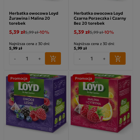
Herbatka owocowa Loyd
Herbatka owocowa Loyd
Żurawina i Malina 20
Czarna Porzeczka i Czarny
torebek
Bez 20 torebek
5,39 zł
5,39 zł
-10%
-10%
5,99 zł
5,99 zł
Najniższa cena z 30 dni:
Najniższa cena z 30 dni:
5,99 zł
5,99 zł
-
+
-
+
Promocja
Promocja