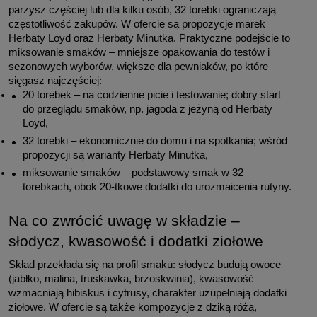
parzysz częściej lub dla kilku osób, 32 torebki ograniczają 
częstotliwość zakupów. W ofercie są propozycje marek 
Herbaty Loyd oraz Herbaty Minutka. Praktyczne podejście to 
miksowanie smaków – mniejsze opakowania do testów i 
sezonowych wyborów, większe dla pewniaków, po które 
sięgasz najczęściej:
20 torebek – na codzienne picie i testowanie; dobry start 
do przeglądu smaków, np. jagoda z jeżyną od Herbaty 
Loyd,
32 torebki – ekonomicznie do domu i na spotkania; wśród 
propozycji są warianty Herbaty Minutka,
miksowanie smaków – podstawowy smak w 32 
torebkach, obok 20-tkowe dodatki do urozmaicenia rutyny.
Na co zwrócić uwagę w składzie – 
słodycz, kwasowość i dodatki ziołowe
Skład przekłada się na profil smaku: słodycz budują owoce 
(jabłko, malina, truskawka, brzoskwinia), kwasowość 
wzmacniają hibiskus i cytrusy, charakter uzupełniają dodatki 
ziołowe. W ofercie są także kompozycje z dziką różą, 