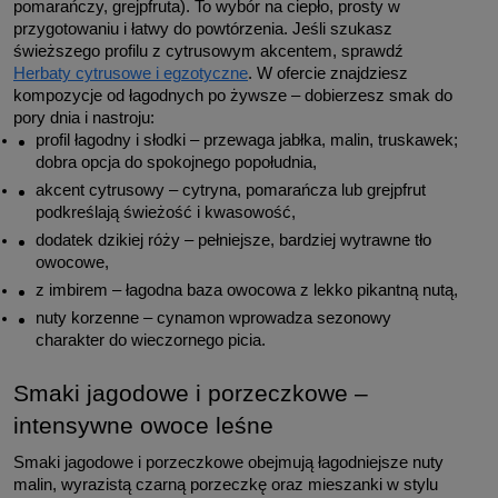
pomarańczy, grejpfruta). To wybór na ciepło, prosty w 
przygotowaniu i łatwy do powtórzenia. Jeśli szukasz 
świeższego profilu z cytrusowym akcentem, sprawdź 
Herbaty cytrusowe i egzotyczne
. W ofercie znajdziesz 
kompozycje od łagodnych po żywsze – dobierzesz smak do 
pory dnia i nastroju:
profil łagodny i słodki – przewaga jabłka, malin, truskawek; 
dobra opcja do spokojnego popołudnia,
akcent cytrusowy – cytryna, pomarańcza lub grejpfrut 
podkreślają świeżość i kwasowość,
dodatek dzikiej róży – pełniejsze, bardziej wytrawne tło 
owocowe,
z imbirem – łagodna baza owocowa z lekko pikantną nutą,
nuty korzenne – cynamon wprowadza sezonowy 
charakter do wieczornego picia.
Smaki jagodowe i porzeczkowe – 
intensywne owoce leśne
Smaki jagodowe i porzeczkowe obejmują łagodniejsze nuty 
malin, wyrazistą czarną porzeczkę oraz mieszanki w stylu 