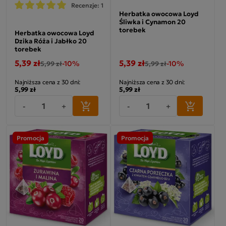
Recenzje: 1
Herbatka owocowa Loyd
Śliwka i Cynamon 20
torebek
Herbatka owocowa Loyd
Dzika Róża i Jabłko 20
torebek
5,39 zł
5,39 zł
-10%
-10%
5,99 zł
5,99 zł
Najniższa cena z 30 dni:
Najniższa cena z 30 dni:
5,99 zł
5,99 zł
-
+
-
+
Promocja
Promocja