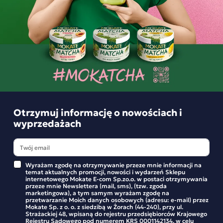
3,59 zł
Najniższa cena z 30 dni:
4,99 zł
-
+
-
+
Otrzymuj informację o nowościach i
wyprzedażach
Wyrażam zgodę na otrzymywanie przeze mnie informacji na
Herbatka owocowa Babcia
Herbatka owocowa Babcia
temat aktualnych promocji, nowości i wydarzeń Sklepu
Jagoda Truskawka z
Jagoda Czarna porzeczka z
internetowego Mokate E-com Sp.zo.o. w postaci otrzymywania
Wanilią 20 torebek
żurawiną 20 torebek
przeze mnie Newslettera (mail, sms), (tzw. zgoda
marketingowa), a tym samym wyrażam zgodę na
przetwarzanie Moich danych osobowych (adresu: e-mail) przez
Mokate Sp. z o. o. z siedzibą w Żorach (44-240), przy ul.
3,59 zł
3,59 zł
Strażackiej 48, wpisaną do rejestru przedsiębiorców Krajowego
Rejestru Sądowego pod numerem KRS 0001142134, w celu