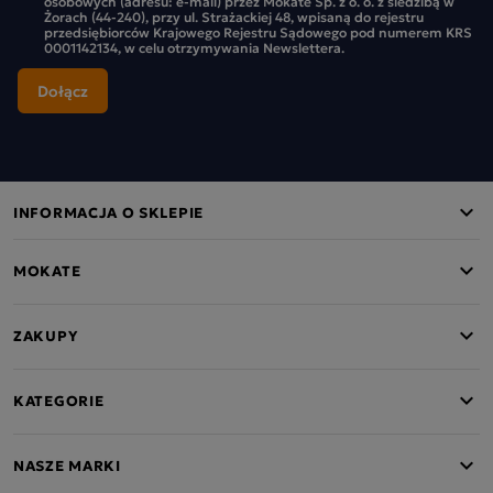
osobowych (adresu: e-mail) przez Mokate Sp. z o. o. z siedzibą w
Żorach (44-240), przy ul. Strażackiej 48, wpisaną do rejestru
przedsiębiorców Krajowego Rejestru Sądowego pod numerem KRS
0001142134, w celu otrzymywania Newslettera.
INFORMACJA O SKLEPIE
MOKATE
ZAKUPY
KATEGORIE
NASZE MARKI