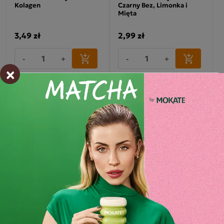
Kolagen
Czarny Bez, Limonka i
Mięta
3,49 zł
2,99 zł
-
+
-
+
×
Lemoniada Sunset
Lemoniada Passion Fruit
Paradise 40G Lemonade
Kiss 40G Lemonade Party
Party Mokate
Mokate