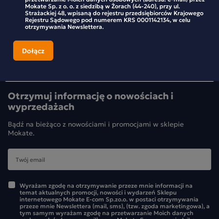
Mokate Sp. z o. o. z siedzibą w Żorach (44-240), przy ul.
Strażackiej 48, wpisaną do rejestru przedsiębiorców Krajowego
Rejestru Sądowego pod numerem KRS 0001142134, w celu
otrzymywania Newslettera.
Otrzymuj informację o nowościach i
wyprzedażach
Bądź na bieżąco z nowościami i promocjami w sklepie
Mokate.
Wyrażam zgodę na otrzymywanie przeze mnie informacji na
temat aktualnych promocji, nowości i wydarzeń Sklepu
internetowego Mokate E-com Sp.zo.o. w postaci otrzymywania
przeze mnie Newslettera (mail, sms), (tzw. zgoda marketingowa), a
tym samym wyrażam zgodę na przetwarzanie Moich danych