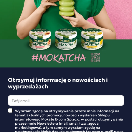
2,99 zł
2,99 zł
-
+
-
+
Otrzymuj informację o nowościach i
wyprzedażach
Wyrażam zgodę na otrzymywanie przeze mnie informacji na
temat aktualnych promocji, nowości i wydarzeń Sklepu
internetowego Mokate E-com Sp.zo.o. w postaci otrzymywania
przeze mnie Newslettera (mail, sms), (tzw. zgoda
marketingowa), a tym samym wyrażam zgodę na
przetwarzanie Moich danych osobowych (adresu: e-mail) przez