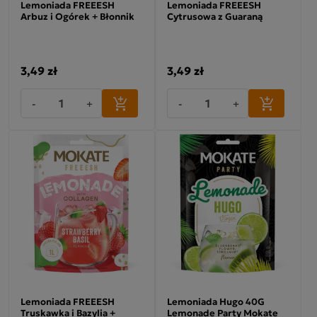
Lemoniada FREEESH
Lemoniada FREEESH
Arbuz i Ogórek + Błonnik
Cytrusowa z Guaraną
3,49 zł
3,49 zł
-
+
-
+
Lemoniada FREEESH
Lemoniada Hugo 40G
Truskawka i Bazylia +
Lemonade Party Mokate