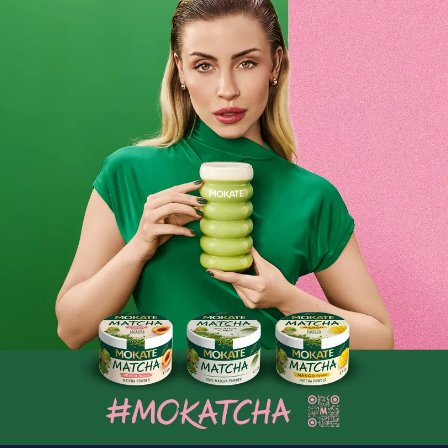
Ice Matcha Latte Coconut Mokate napój
matcha kokosowy 6 saszetek
Nasza ICE MATCHA LATTE to połączenie delikatnej zielonej
herbaty matcha z wyjątkowymi dodatkami smakowymi,
które tworzą idealny napój na lato. Lekka, kremowa i
totalnie wakacyjna! Spróbuj nowej wersji Matcha Latte
Mokate. W opakowaniu znajdziesz 6 saszetek.
Połączenie matchy i kokosa tworzy harmonijną, lekką
kompozycję idealną na lato.
Jaka jest nasza Macha Latte w wersji Ice?
subtelny smak
aksamitna tekstura