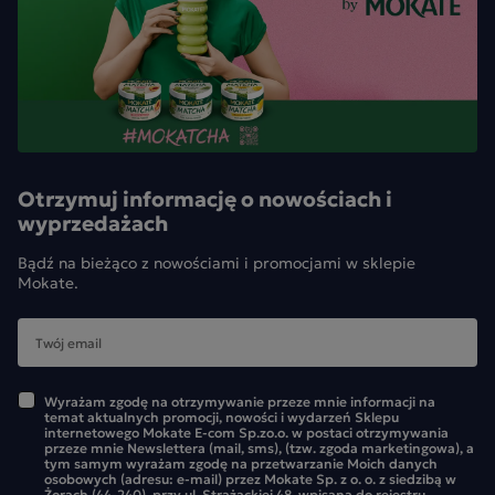
Otrzymuj informację o nowościach i
wyprzedażach
Bądź na bieżąco z nowościami i promocjami w sklepie
Mokate.
Wyrażam zgodę na otrzymywanie przeze mnie informacji na
temat aktualnych promocji, nowości i wydarzeń Sklepu
internetowego Mokate E-com Sp.zo.o. w postaci otrzymywania
przeze mnie Newslettera (mail, sms), (tzw. zgoda marketingowa), a
tym samym wyrażam zgodę na przetwarzanie Moich danych
osobowych (adresu: e-mail) przez Mokate Sp. z o. o. z siedzibą w
Żorach (44-240), przy ul. Strażackiej 48, wpisaną do rejestru