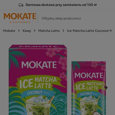
Darmowa dostawa przy zamówieniu od 100 zł
Oficjalny sklep producenta
Mokate
Kawy
Matcha Latte
Ice Matcha Latte Coconut Mo
Nast