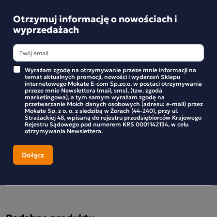
egzotyczny vibe
Otrzymuj informację o nowościach i
stworzona do przygotowania na zimno.
wyprzedażach
Świetnie komponuje się zarówno z klasycznym
mlekiem, jak i napojami roślinnymi.
Wyrażam zgodę na otrzymywanie przeze mnie informacji na
temat aktualnych promocji, nowości i wydarzeń Sklepu
internetowego Mokate E-com Sp.zo.o. w postaci otrzymywania
przeze mnie Newslettera (mail, sms), (tzw. zgoda
marketingowa), a tym samym wyrażam zgodę na
Składniki i wartości odżywcze
przetwarzanie Moich danych osobowych (adresu: e-mail) przez
Mokate Sp. z o. o. z siedzibą w Żorach (44-240), przy ul.
Strażackiej 48, wpisaną do rejestru przedsiębiorców Krajowego
Rejestru Sądowego pod numerem KRS 0001142134, w celu
otrzymywania Newslettera.
Opinie o produkcie
BĄDŹ PIERWSZYM KTÓRY NAPISZE RECENZJĘ