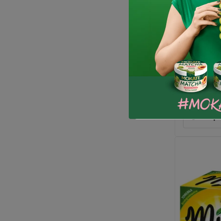
Herbata c
torebek
17,99 zł
-