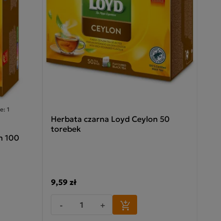
e: 1
Herbata czarna Loyd Ceylon 50
torebek
n 100
9,59 zł
-
+