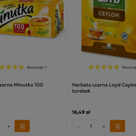
Recenzje: 1
Recenzj
zarna Minutka 100
Herbata czarna Loyd Ceylo
torebek
16,49 zł
+
-
+