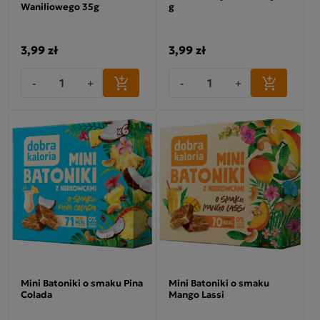
Waniliowego 35g
g
3,99 zł
3,99 zł
-
+
-
+
Mini Batoniki o smaku Pina
Mini Batoniki o smaku
Colada
Mango Lassi