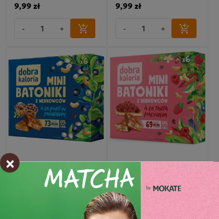
9,99 zł
9,99 zł
-
+
-
+
×
Mini Batoniki o smaku
Mini Batoniki o smaku
Muffina Jagodowego
Tarty Malinowej
9,99 zł
9,99 zł