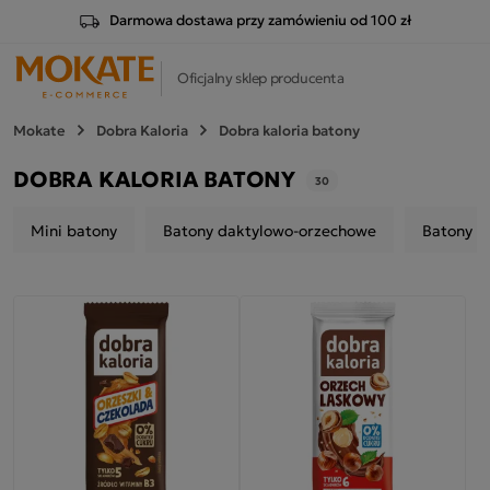
Darmowa dostawa przy zamówieniu od 100 zł
Oficjalny sklep producenta
Mokate
Dobra Kaloria
Dobra kaloria batony
DOBRA KALORIA BATONY
30
Mini batony
Batony daktylowo-orzechowe
Batony p