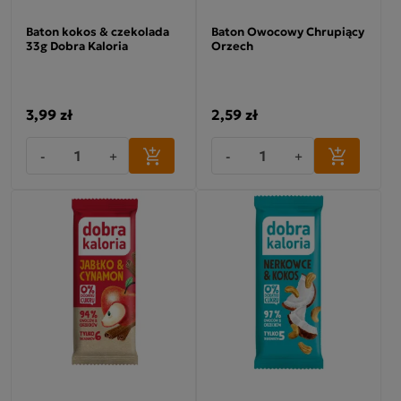
Baton kokos & czekolada
Baton Owocowy Chrupiący
33g Dobra Kaloria
Orzech
3,99 zł
2,59 zł
-
+
-
+