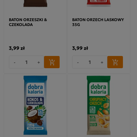
BATON ORZESZKI &
BATON ORZECH LASKOWY
CZEKOLADA
35G
3,99 zł
3,99 zł
-
+
-
+