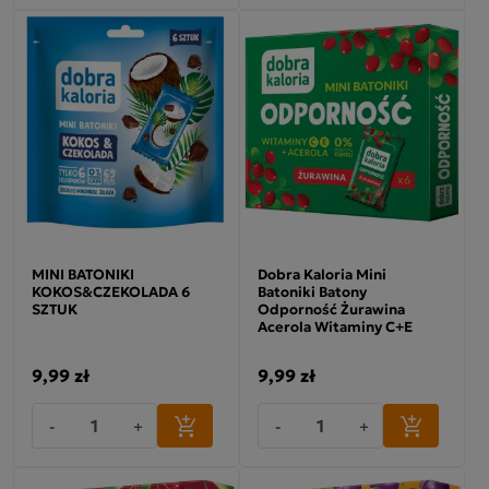
MINI BATONIKI
Dobra Kaloria Mini
KOKOS&CZEKOLADA 6
Batoniki Batony
SZTUK
Odporność Żurawina
Acerola Witaminy C+E
9,99 zł
9,99 zł
-
+
-
+