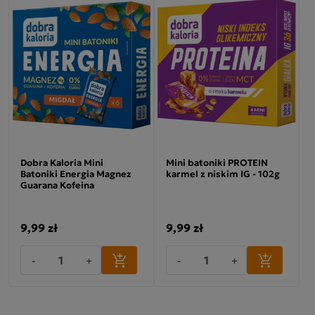
Dobra Kaloria Mini
Mini batoniki PROTEIN
Batoniki Energia Magnez
karmel z niskim IG - 102g
Guarana Kofeina
9,99 zł
9,99 zł
-
+
-
+