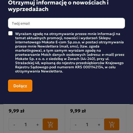
Otrzymuj informację o nowościach i
wyprzedażach
Wyrażam zgodę na otrzymywanie przeze mnie informacji na
temat aktualnych promocji, nowości i wydarzeń Sklepu
internetowego Mokate E-com Sp.zo.o. w postaci otrzymywania
przeze mnie Newslettera (mail, sms), (tzw. zgoda
marketingowa), a tym samym wyrażam zgodę na
przetwarzanie Moich danych osobowych (adresu: e-mail) przez
Mokate Sp. z o. o. z siedzibą w Żorach (44-240), przy ul.
Strażackiej 48, wpisaną do rejestru przedsiębiorców Krajowego
Rejestru Sądowego pod numerem KRS 0001142134, w celu
otrzymywania Newslettera.
MINI BATONIKI CHRUPIĄCY
Mini Batoniki
ORZECH 6 SZTUK
Orzeszki&Czekolada 6
sztuk
9,99 zł
9,99 zł
-
+
-
+