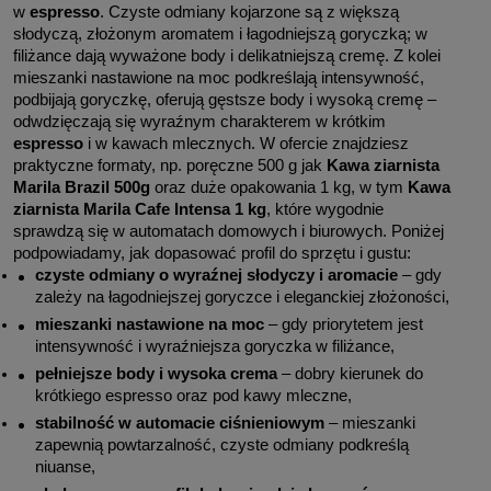
w 
espresso
. Czyste odmiany kojarzone są z większą 
słodyczą, złożonym aromatem i łagodniejszą goryczką; w 
filiżance dają wyważone body i delikatniejszą cremę. Z kolei 
mieszanki nastawione na moc podkreślają intensywność, 
podbijają goryczkę, oferują gęstsze body i wysoką cremę – 
odwdzięczają się wyraźnym charakterem w krótkim 
espresso
 i w kawach mlecznych. W ofercie znajdziesz 
praktyczne formaty, np. poręczne 500 g jak 
Kawa ziarnista 
Marila Brazil 500g
 oraz duże opakowania 1 kg, w tym 
Kawa 
ziarnista Marila Cafe Intensa 1 kg
, które wygodnie 
sprawdzą się w automatach domowych i biurowych. Poniżej 
podpowiadamy, jak dopasować profil do sprzętu i gustu:
czyste odmiany o wyraźnej słodyczy i aromacie
 – gdy 
zależy na łagodniejszej goryczce i eleganckiej złożoności,
mieszanki nastawione na moc
 – gdy priorytetem jest 
intensywność i wyraźniejsza goryczka w filiżance,
pełniejsze body i wysoka crema
 – dobry kierunek do 
krótkiego espresso oraz pod kawy mleczne,
stabilność w automacie ciśnieniowym
 – mieszanki 
zapewnią powtarzalność, czyste odmiany podkreślą 
niuanse,