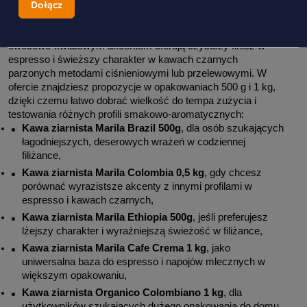
espresso słodkie profile budują większą pełnię smaku i 
gładkość, a w cappuccino zachowują czytelny charakter 
kawy także przy dodatku mleka. Z kolei kompozycje z 
owocowo-kwiatowym akcentem oferują czystszy finisz w 
espresso i świeższy charakter w kawach czarnych 
parzonych metodami ciśnieniowymi lub przelewowymi. W 
ofercie znajdziesz propozycje w opakowaniach 500 g i 1 kg, 
dzięki czemu łatwo dobrać wielkość do tempa zużycia i 
testowania różnych profili smakowo-aromatycznych:
Kawa ziarnista Marila Brazil 500g
, dla osób szukających 
łagodniejszych, deserowych wrażeń w codziennej 
filiżance,
Kawa ziarnista Marila Colombia 0,5 kg
, gdy chcesz 
porównać wyrazistsze akcenty z innymi profilami w 
espresso i kawach czarnych,
Kawa ziarnista Marila Ethiopia 500g
, jeśli preferujesz 
lżejszy charakter i wyraźniejszą świeżość w filiżance,
Kawa ziarnista Marila Cafe Crema 1 kg
, jako 
uniwersalna baza do espresso i napojów mlecznych w 
większym opakowaniu,
Kawa ziarnista Organico Colombiano 1 kg
, dla 
użytkowników szukających dużego opakowania do domu 