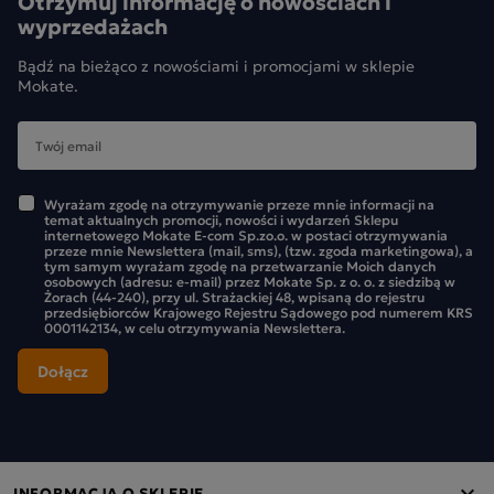
Otrzymuj informację o nowościach i
wyprzedażach
Bądź na bieżąco z nowościami i promocjami w sklepie
Mokate.
Wyrażam zgodę na otrzymywanie przeze mnie informacji na
temat aktualnych promocji, nowości i wydarzeń Sklepu
internetowego Mokate E-com Sp.zo.o. w postaci otrzymywania
przeze mnie Newslettera (mail, sms), (tzw. zgoda marketingowa), a
tym samym wyrażam zgodę na przetwarzanie Moich danych
osobowych (adresu: e-mail) przez Mokate Sp. z o. o. z siedzibą w
Żorach (44-240), przy ul. Strażackiej 48, wpisaną do rejestru
przedsiębiorców Krajowego Rejestru Sądowego pod numerem KRS
0001142134, w celu otrzymywania Newslettera.
INFORMACJA O SKLEPIE