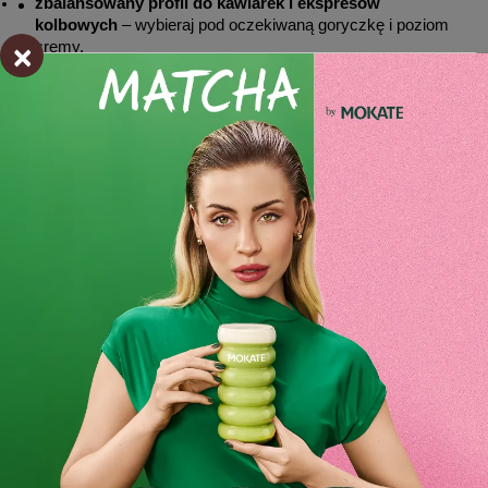
zbalansowany profil do kawiarek i ekspresów 
kolbowych
 – wybieraj pod oczekiwaną goryczkę i poziom 
×
cremy.
Pochodzenie ziaren – Ameryka Łacińska 
vs Afryka i ich profile
Kawa ziarnista
 oferuje dwa wyraźne kierunki smakowe: profil 
o nutach 
czekolada i orzech
 z niższą kwasowością oraz 
profil 
kwiaty i cytrusy
 z wyższą, owocową kwasowością. 
Pierwszy da pełnię smaku w intensywnym, deserowym 
charakterze; drugi akcentuje lekkość, świeżość i soczystość 
aromatu. Wybierz niższą kwasowość, jeśli cenisz gładkie 
espresso, kawiarkę i kawy mleczne; sięgnij po wyższą, gdy 
preferujesz czarne kawy z wyrazistą owocowością lub 
espresso o bardziej żywym charakterze. W ofercie 
znajdziesz opakowania o praktycznych gramaturach – 
opakowanie 500 g i duże opakowanie 1 kg – co ułatwi 
dopasowanie do rytmu parzenia w domu i biurze:
Kawa ziarnista Marila Brazil 500g
, klasyczny kierunek 
czekoladowo-orzechowy z niższą kwasowością do 
espresso i kawiarki,