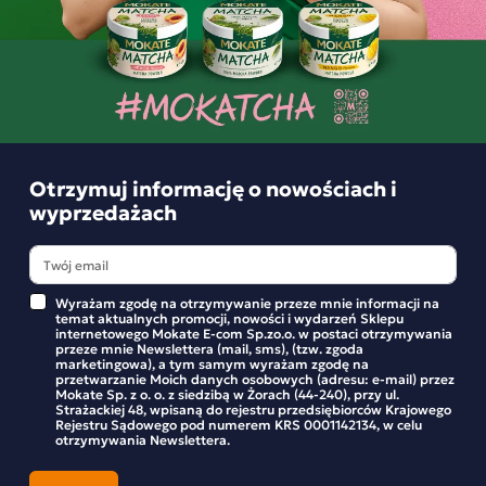
Kawa ziarnista Marila Colombia 0,5 kg
, łagodna, 
deserowa słodycz i pełnia smaku, wygodne opakowanie 
500 g,
Kawa ziarnista Organico Colombiano 1 kg
, profil 
czekolada-orzech w dużym opakowaniu 1 kg do 
regularnego parzenia,
Kawa ziarnista Supremo Colombiano 1 kg
, 
zbalansowana intensywność i kremowość w formacie 1 kg 
Otrzymuj informację o nowościach i
do biura,
wyprzedażach
Kawa ziarnista Marila Ethiopia 500g
 oraz 
TURTLE 
Kawa ziarnista, świeżo palona Ethiopia Sidamo - 1kg
, 
kierunek kwiatowo-cytrusowy z wyższą, owocową 
kwasowością do czarnych metod i żywego espresso.
Wyrażam zgodę na otrzymywanie przeze mnie informacji na
temat aktualnych promocji, nowości i wydarzeń Sklepu
internetowego Mokate E-com Sp.zo.o. w postaci otrzymywania
Profile smakowe – czekolada i orzech, 
przeze mnie Newslettera (mail, sms), (tzw. zgoda
marketingowa), a tym samym wyrażam zgodę na
karmel oraz kwiatowo-cytrusowe
przetwarzanie Moich danych osobowych (adresu: e-mail) przez
Mokate Sp. z o. o. z siedzibą w Żorach (44-240), przy ul.
Strażackiej 48, wpisaną do rejestru przedsiębiorców Krajowego
Kawa ziarnista
 pozwala świadomie dopasować filiżankę do 
Rejestru Sądowego pod numerem KRS 0001142134, w celu
ulubionego profilu: słodsze nuty czekolady, orzecha i karmelu 
otrzymywania Newslettera.
dają łagodniejsze, deserowe odczucie, a akcenty kwiatowo-
cytrusowe wnoszą lekkość i żywszą kwasowość. W 