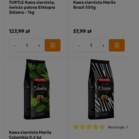
TURTLE Kawa ziarnista,
Kawa ziarnista Marila
świeżo palona Ethiopia
Brazil 500g
Sidamo - 1kg
127,99 zł
57,99 zł
-
+
-
+
Recenzje: 1
Kawa ziarnista Marila
Colombia 0,5 kg