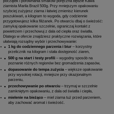
początek i porównania smaków poręczna będzie Kawa 
ziarnista Marila Brazil 500g. Przy mniejszym opakowaniu 
szybciej zużyjesz ziarna i łatwiej zmienisz kierunek 
poszukiwań, a kilogram to wygoda, gdy codziennie 
przygotowujesz kilka filiżanek. Po otwarciu dbaj o świeżość: 
zamykaj opakowanie szczelnie, ograniczaj kontakt z 
powietrzem i przechowuj z dala od ciepła oraz światła.
Dlatego w ofercie znajdziesz praktyczne rozwiązania, które 
ułatwiają rozsądny wybór i przechowywanie:
1 kg do codziennego parzenia i biur
 – korzystny 
przelicznik na kilogram i stała dostępność ziaren,
500 g na start i testy profili
 – wygodny sposób na 
poznanie różnych regionów bez gromadzenia zapasów,
dopasowanie do tempa zużycia
 – większe opakowanie 
przy wysokiej rotacji, mniejsze przy okazjonalnym 
parzeniu,
przechowywanie po otwarciu
 – trzymaj w szczelnie 
zamkniętym opakowaniu, z dala od światła i ciepła,
mielenie na bieżąco
 – miel ziarna tuż przed parzeniem, 
aby zachować aromat i świeżość.