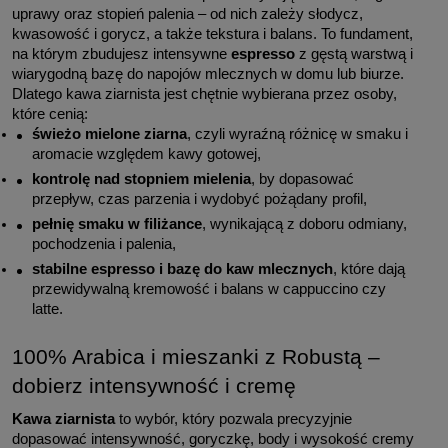
uprawy oraz stopień palenia – od nich zależy słodycz, 
kwasowość i gorycz, a także tekstura i balans. To fundament, 
na którym zbudujesz intensywne 
espresso
 z gęstą warstwą i 
wiarygodną bazę do napojów mlecznych w domu lub biurze. 
Dlatego kawa ziarnista jest chętnie wybierana przez osoby, 
które cenią:
świeżo mielone ziarna
, czyli wyraźną różnicę w smaku i 
aromacie względem kawy gotowej,
kontrolę nad stopniem mielenia
, by dopasować 
przepływ, czas parzenia i wydobyć pożądany profil,
pełnię smaku w filiżance
, wynikającą z doboru odmiany, 
pochodzenia i palenia,
stabilne espresso i bazę do kaw mlecznych
, które dają 
przewidywalną kremowość i balans w cappuccino czy 
latte.
100% Arabica i mieszanki z Robustą – 
dobierz intensywność i cremę
Kawa ziarnista
 to wybór, który pozwala precyzyjnie 
dopasować intensywność, goryczkę, body i wysokość cremy 