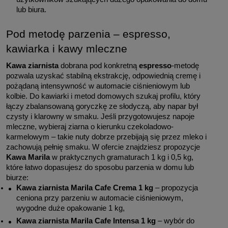
lub biura.
Pod metodę parzenia – espresso, 
kawiarka i kawy mleczne
Kawa ziarnista
 dobrana pod konkretną 
espresso
-metodę 
pozwala uzyskać stabilną ekstrakcję, odpowiednią cremę i 
pożądaną intensywność w automacie ciśnieniowym lub 
kolbie. Do kawiarki i metod domowych szukaj profilu, który 
łączy zbalansowaną goryczkę ze słodyczą, aby napar był 
czysty i klarowny w smaku. Jeśli przygotowujesz napoje 
mleczne, wybieraj ziarna o kierunku czekoladowo-
karmelowym – takie nuty dobrze przebijają się przez mleko i 
zachowują pełnię smaku. W ofercie znajdziesz propozycje 
Kawa Marila
 w praktycznych gramaturach 1 kg i 0,5 kg, 
które łatwo dopasujesz do sposobu parzenia w domu lub 
biurze:
Kawa ziarnista Marila Cafe Crema 1 kg
 – propozycja 
ceniona przy parzeniu w automacie ciśnieniowym, 
wygodne duże opakowanie 1 kg,
Kawa ziarnista Marila Cafe Intensa 1 kg
 – wybór do 