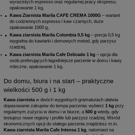
wyrazistych espresso oraz regularnej pracy ekspresu, 
opakowanie 1 kg,
Kawa Ziarnista Marila CAFE CREMA 1000G
 – wariant 
do codziennych espresso i kaw czarnych, duże 
opakowanie 1000 g,
Kawa ziarnista Marila Colombia 0,5 kg
 – porcja 0,5 kg 
wygodna do kawiarki i domowych metod, gdy parzysz 
rzadziej,
Kawa ziarnista Marila Cafe Delicado 1 kg
 – opcja dla 
osób preferujących łagodniejsze parzenie w domu i kawy 
mleczne, opakowanie 1 kg.
Do domu, biura i na start – praktyczne 
wielkości 500 g i 1 kg
Kawa ziarnista
 w dwóch wygodnych gramaturach ułatwia 
dopasowanie zakupów do tempa parzenia: wybierz 
1 kg
 przy 
regularnym zużyciu w domu i w biurze, a 
500 g
 wtedy, gdy 
testujesz nowe regiony i profile lub parzysz rzadziej. Wśród 
ekonomicznych opcji do stałego parzenia znajdziesz m.in. 
Kawa ziarnista Marila Cafe Intensa 1 kg
, natomiast na 