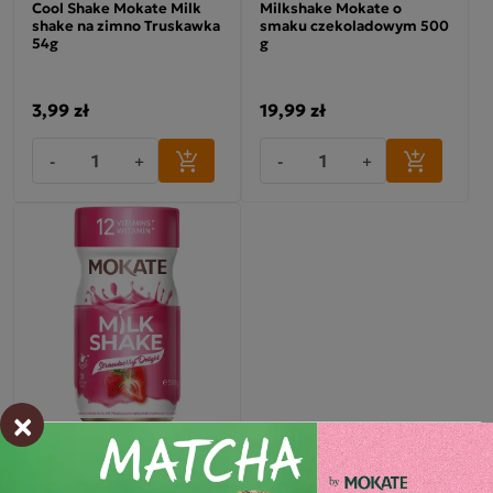
Cool Shake Mokate Milk
Milkshake Mokate o
shake na zimno Truskawka
smaku czekoladowym 500
54g
g
3,99 zł
19,99 zł
-
+
-
+
×
Milkshake Mokate o
smaku truskawkowym