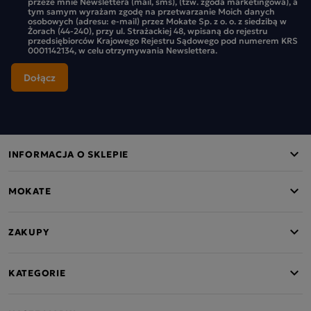
przeze mnie Newslettera (mail, sms), (tzw. zgoda marketingowa), a
tym samym wyrażam zgodę na przetwarzanie Moich danych
osobowych (adresu: e-mail) przez Mokate Sp. z o. o. z siedzibą w
Żorach (44-240), przy ul. Strażackiej 48, wpisaną do rejestru
przedsiębiorców Krajowego Rejestru Sądowego pod numerem KRS
0001142134, w celu otrzymywania Newslettera.
INFORMACJA O SKLEPIE
MOKATE
ZAKUPY
KATEGORIE