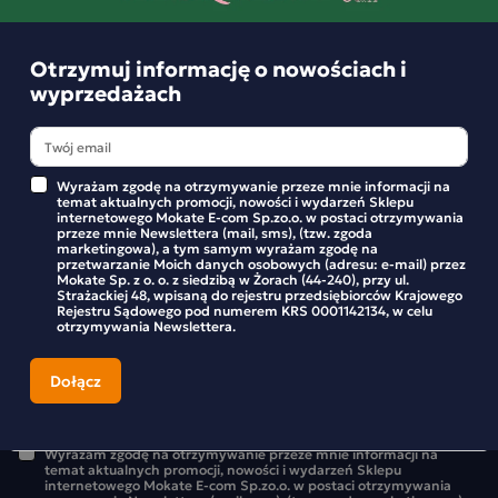
Otrzymuj informację o nowościach i
wyprzedażach
Wyrażam zgodę na otrzymywanie przeze mnie informacji na
temat aktualnych promocji, nowości i wydarzeń Sklepu
internetowego Mokate E-com Sp.zo.o. w postaci otrzymywania
przeze mnie Newslettera (mail, sms), (tzw. zgoda
Otrzymuj informację o nowościach i
marketingowa), a tym samym wyrażam zgodę na
przetwarzanie Moich danych osobowych (adresu: e-mail) przez
wyprzedażach
Mokate Sp. z o. o. z siedzibą w Żorach (44-240), przy ul.
Strażackiej 48, wpisaną do rejestru przedsiębiorców Krajowego
Rejestru Sądowego pod numerem KRS 0001142134, w celu
Bądź na bieżąco z nowościami i promocjami w sklepie
otrzymywania Newslettera.
Mokate.
Wyrażam zgodę na otrzymywanie przeze mnie informacji na
temat aktualnych promocji, nowości i wydarzeń Sklepu
internetowego Mokate E-com Sp.zo.o. w postaci otrzymywania