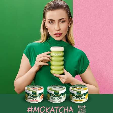
500 g
19,99 zł
-
+