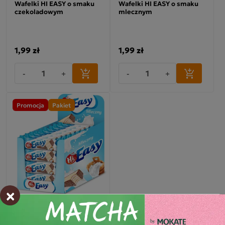
Wafelki HI EASY o smaku
Wafelki HI EASY o smaku
czekoladowym
mlecznym
1,99 zł
1,99 zł
-
+
-
+
Promocja
Pakiet
×
MEGA PAKA 36 SZTUK
WAFELEK HI EASY