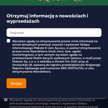
Otrzymuj informację o nowościach i
wyprzedażach
Wyrażam zgodę na otrzymywanie przeze mnie informacji na
temat aktualnych promocji, nowości i wydarzeń Sklepu
internetowego Mokate E-com Sp.zo.o. w postaci otrzymywania
przeze mnie Newslettera (mail, sms), (tzw. zgoda
Otrzymuj informację o nowościach i
marketingowa), a tym samym wyrażam zgodę na
przetwarzanie Moich danych osobowych (adresu: e-mail) przez
wyprzedażach
Mokate Sp. z o. o. z siedzibą w Żorach (44-240), przy ul.
Strażackiej 48, wpisaną do rejestru przedsiębiorców Krajowego
Rejestru Sądowego pod numerem KRS 0001142134, w celu
Bądź na bieżąco z nowościami i promocjami w sklepie
otrzymywania Newslettera.
Mokate.
Wyrażam zgodę na otrzymywanie przeze mnie informacji na
temat aktualnych promocji, nowości i wydarzeń Sklepu
internetowego Mokate E-com Sp.zo.o. w postaci otrzymywania