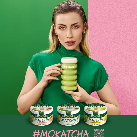
ŚMIETANKA
63,95 zł
-11%
71,64 zł
Najniższa cena z 30 dni:
68,23 zł
-
+