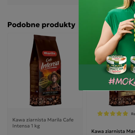
Świ
win
naj
ga
Podobne produkty
Et
Nu
cz
Sk
Re
Kawa ziarnista Marila Cafe
Intensa 1 kg
Kawa ziarnista Mar