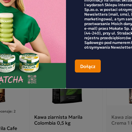
eży i rześki, korzenno-czekoladowy smak z nutą
i wydarzeń Sklepu inter
no-owocową. Gatunek ten uważany jest jako
Sp.zo.o. w postaci otrzy
lepszy ze wszystkich uprawianych w Etiopii
Newslettera (mail, sms), 
tunków kaw.
marketingowa), a tym sa
przetwarzanie Moich dan
hiopia Sidamo
e-mail) przez Mokate Sp. z
(44-240), przy ul. Strażac
rejestru przedsiębiorców
ty smakowe; karmel, orzechy ziemne,
Sądowego pod numerem K
ekolada
otrzymywania Newsletter
ład: 100% arabica
cenzje: 2
Kawa ziarnista Marila
Kawa zia
Colombia 0,5 kg
Crema 1 
ila Cafe