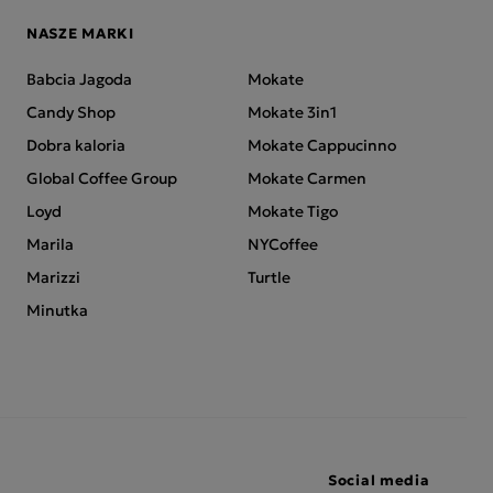
NASZE MARKI
Babcia Jagoda
Mokate
Candy Shop
Mokate 3in1
Dobra kaloria
Mokate Cappucinno
Global Coffee Group
Mokate Carmen
Loyd
Mokate Tigo
Marila
NYCoffee
Marizzi
Turtle
Minutka
Social media