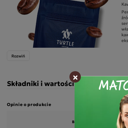
Ka
Pen
źró
ser
wła
kaw
ek
Wys
ka
po
Nas
spe
×
pie
Składniki i wartości odżywcze
wyd
Ka
Nas
Opinie o produkcie
naj
aby
TU
BĄDŹ PIERWSZYM KTÓRY N