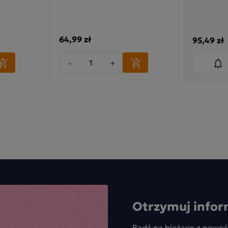
64,99 zł
95,49 zł
-
+
Otrzymuj infor
Bądź na bieżąco z nowoś