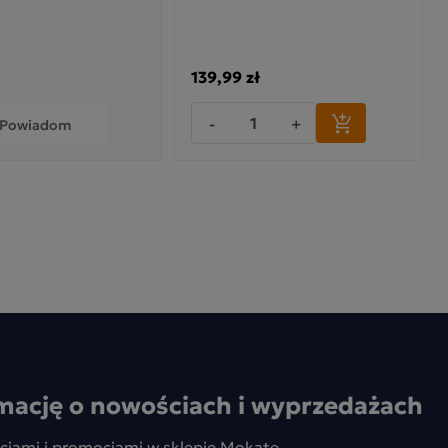
139,99 zł
-
+
Powiadom
mację o nowościach i wyprzedażach
ciami i promocjami w sklepie Mokate.