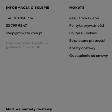
INFORMACJA O SKLEPIE
MOKATE
+48 781 850 334
Regulamin sklepu
32 799 95 47
Polityka prywatności
shop@mokate.com.pl
Polityka Cookies
Bezpieczne płatności
Od poniedziałku do piątku w
godzinach 7:30 - 15:00.
Koszty dostawy
Odstąpienie od umowy
Możliwe metody dostawy