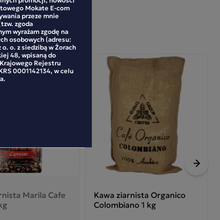
netowego Mokate E-com
mywania przeze mnie
(tzw. zgoda
mym wyrażam zgodę na
ych osobowych (adresu:
 o. o. z siedzibą w Żorach
kiej 48, wpisaną do
 Krajowego Rejestru
RS 0001142134, w celu
a.
Nastę
rnista Marila Cafe
Kawa ziarnista Organico
kg
Colombiano 1 kg