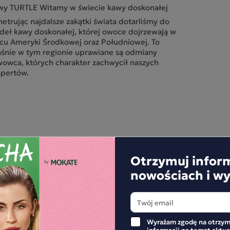
wy TURTLE Witamy w świecie kawy doskonałej
etrując najdalsze zakątki świata dotarliśmy do
deł kawy doskonałej, której owoce dojrzewają w
cu Ameryki Środkowej oraz Południowej. To
śnie w tym regionie uprawiane są odmiany
owca, których charakter zachwycił naszych
spertów.
elekcjonowane, najbardziej szlachetne ziarna
wy poddajemy starannej obróbce prowadzonej
d wnikliwym nadzorem doświadczonych baristów.
tępnie wypalamy je w małych partiach, w
cjalnie przygotowanych najnowocześniejszych
cach, w kontrolowanych warunkach tak, aby
obyć z nich pełny smak i wyrazisty aromat
Otrzymuj infor
wy TURTLE Witamy w świecie kawy doskonałej
nowościach i w
zą pasją jest kawa. Z przyjemnością dobieramy
lepsze ziarna i wypalamy je z wielką radością,
ś mógł rozkoszować się filiżanką najlepszej kawy
RTLE
APISZE RECENZJĘ
Wyrażam zgodę na otrzym
informacji na temat aktu