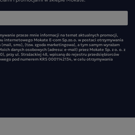
ywanie przeze mnie informacji na temat aktualnych promocji,
pu internetowego Mokate E-com Sp.zo.o. w postaci otrzymywania
 (mail, sms), (tzw. zgoda marketingowa), a tym samym wyrażam
oich danych osobowych (adresu: e-mail) przez Mokate Sp. z o. o. z
0), przy ul. Strażackiej 48, wpisaną do rejestru przedsiębiorców
owego pod numerem KRS 0001142134, w celu otrzymywania