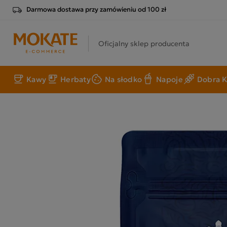
Darmowa dostawa przy zamówieniu od 100 zł
Oficjalny sklep producenta
Kawy
Herbaty
Na słodko
Napoje
Dobra K