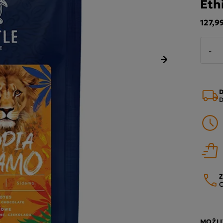
Eth
127,99
-
Następny
D
D
Z
O
MOŻLI