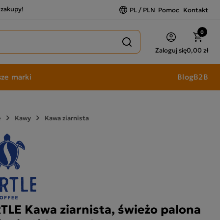
a zakupy!
PL / PLN
Pomoc
Kontakt
0
Zaloguj się
0,00 zł
ze marki
Blog
B2B
e
Kawy
Kawa ziarnista
TLE Kawa ziarnista, świeżo palona