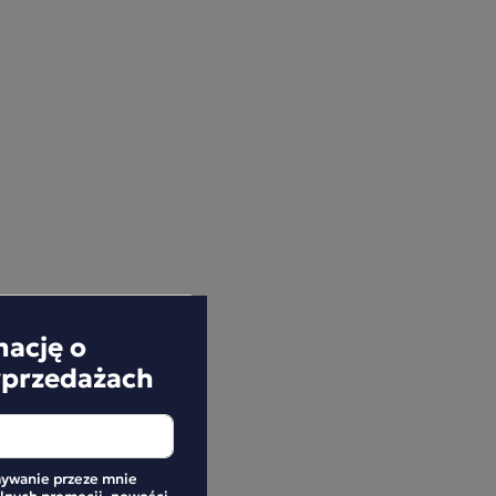
mację o
yprzedażach
ywanie przeze mnie
alnych promocji, nowości