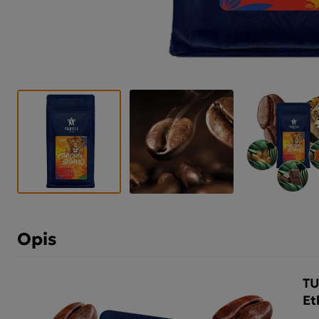
Opis
TU
Et