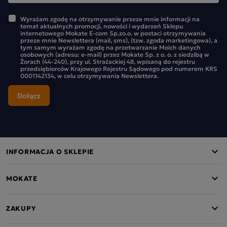
Wyrażam zgodę na otrzymywanie przeze mnie informacji na
temat aktualnych promocji, nowości i wydarzeń Sklepu
internetowego Mokate E-com Sp.zo.o. w postaci otrzymywania
przeze mnie Newslettera (mail, sms), (tzw. zgoda marketingowa), a
tym samym wyrażam zgodę na przetwarzanie Moich danych
osobowych (adresu: e-mail) przez Mokate Sp. z o. o. z siedzibą w
Żorach (44-240), przy ul. Strażackiej 48, wpisaną do rejestru
przedsiębiorców Krajowego Rejestru Sądowego pod numerem KRS
0001142134, w celu otrzymywania Newslettera.
INFORMACJA O SKLEPIE
MOKATE
ZAKUPY