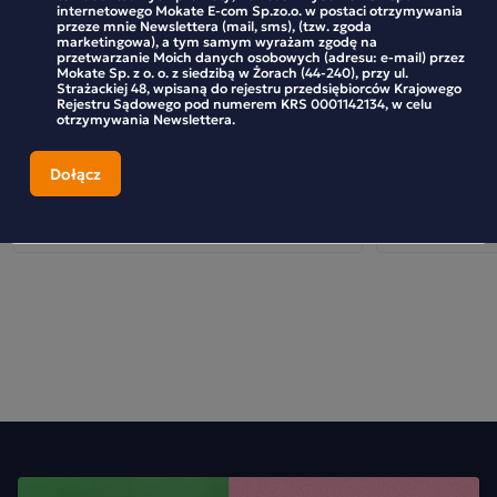
jego naturalne pochodzenie. Dlaczego warto wybrać Loyd
internetowego Mokate E-com Sp.zo.o. w postaci otrzymywania
Herbata czarna Loyd Intense Black 25
Herbata Czarn
przeze mnie Newslettera (mail, sms), (tzw. zgoda
torebek
torebek
Matcha BIO PURE?
marketingowa), a tym samym wyrażam zgodę na
przetwarzanie Moich danych osobowych (adresu: e-mail) przez
Mokate Sp. z o. o. z siedzibą w Żorach (44-240), przy ul.
•
Wszechstronne zastosowanie – jeden produkt, wiele
Strażackiej 48, wpisaną do rejestru przedsiębiorców Krajowego
możliwości
Rejestru Sądowego pod numerem KRS 0001142134, w celu
otrzymywania Newslettera.
•
To ty decydujesz czy przygotujesz ją w tradycyjny
5,99 zł
6,49 zł
sposób czy stworzysz pyszne Matcha Latte
•
To produkt, który wybierają osoby szukające
-
+
-
alternatywy dla kawy oraz miłośnicy kuchni
inspirowanej trendami wellness.