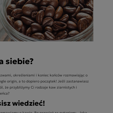
a siebie?
azwami, określeniami i koniec końców rozmawiając o
gle origin, a to dopiero początek! Jeśli zastanawiasz
l, że przybliżymy Ci rodzaje kaw ziarnistych i
ieńca?
sisz wiedzieć!
rozmawiamy o kawie. Bo przecież za pytaniem: „Jaką