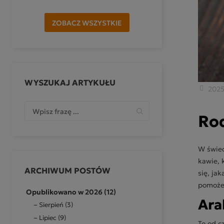
ZOBACZ WSZYSTKIE
WYSZUKAJ ARTYKUŁU
2025
Rod
W świec
kawie, 
ARCHIWUM POSTÓW
się, ja
pomożem
Opublikowano w 2026 (12)
Ara
Sierpień (3)
Lipiec (9)
To od c