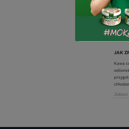
POLEC
 KAWY?
CZY KAWA PODNOSI CIŚNIENIE?
JAK Z
anką,
Kawoszy z dnia na dzień wciąż
Kawa co
ne
przybywa. Nic dziwnego, w smaku kawy
odśwież
to
rozkochać można się już po pierwszym
przygot
łyku, a co...
chłodze
Zobacz więcej
Zobacz 