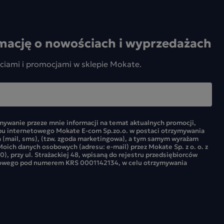
mację o nowościach i wyprzedażach
ciami i promocjami w sklepie Mokate.
ywanie przeze mnie informacji na temat aktualnych promocji,
pu internetowego Mokate E-com Sp.zo.o. w postaci otrzymywania
 (mail, sms), (tzw. zgoda marketingowa), a tym samym wyrażam
oich danych osobowych (adresu: e-mail) przez Mokate Sp. z o. o. z
0), przy ul. Strażackiej 48, wpisaną do rejestru przedsiębiorców
owego pod numerem KRS 0001142134, w celu otrzymywania