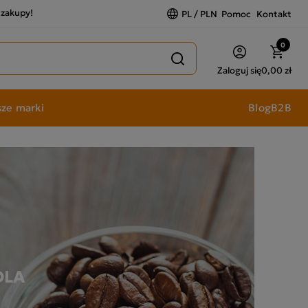
a zakupy!
PL / PLN
Pomoc
Kontakt
0
Zaloguj się
0,00 zł
ze marki
Blog
B2B
DLA