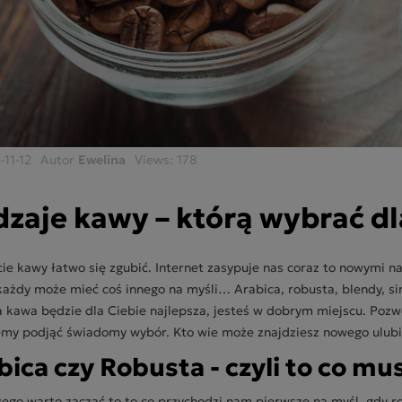
-11-12
Autor
Ewelina
Views:
178
zaje kawy – którą wybrać dl
ie kawy łatwo się zgubić. Internet zasypuje nas coraz to nowymi n
każdy może mieć coś innego na myśli… Arabica, robusta, blendy, sin
ka kawa będzie dla Ciebie najlepsza, jesteś w dobrym miejscu. Pozwó
y podjąć świadomy wybór. Kto wie może znajdziesz nowego ulub
bica czy Robusta - czyli to co mu
zego warto zacząć to to co przychodzi nam pierwsze na myśl, gdy 