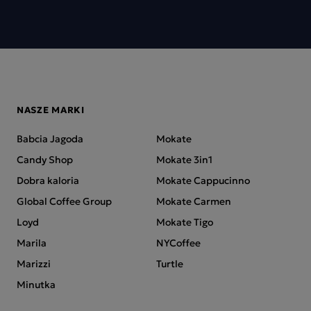
NASZE MARKI
Babcia Jagoda
Mokate
Candy Shop
Mokate 3in1
Dobra kaloria
Mokate Cappucinno
Global Coffee Group
Mokate Carmen
Loyd
Mokate Tigo
Marila
NYCoffee
Marizzi
Turtle
Minutka