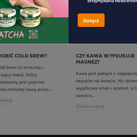
W swoich artykułach dzieli się inspiracjami, nowościami p
otrzymywania Newsletter
kawą i herbatą.
ANE POSTY
ROBIĆ COLD BREW?
CZY KAWA WYPŁUKUJE
MAGNEZ?
ld brew to smaczny i
Kawa jest jednym z najpopula
ający napój, który
napojów na świecie. Nic dziw
owywany jest poprzez
wyjątkowy smak i aromat, a t
nie mielonej kawy przez...
zawiera...
więcej
Zobacz więcej