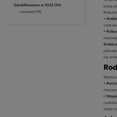
Opublikowano w 2025 (59)
kawę pi
Listopad (59)
Robusta
•
Arabi
czekola
•
Robu
mocniej
Arabica
pobudze
się zr
Rod
Wybiera
•
Pocho
mieszan
•
Stopi
czekola
może na