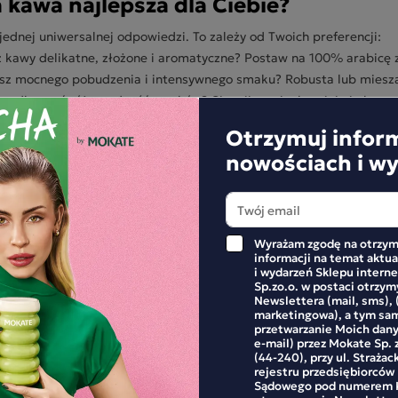
 kawa najlepsza dla Ciebie?
jednej uniwersalnej odpowiedzi. To zależy od Twoich preferencji:
z kawy delikatne, złożone i aromatyczne? Postaw na 100% arabicę 
sz mocnego pobudzenia i intensywnego smaku? Robusta lub miesza
z odkrywać różnorodność smaków? Sięgnij po single origin i ekspe
 na www.mokate.com.pl i zrób naszą ankietę, aby przekonać się cz
Otrzymuj infor
 kubek kawy kubkowi nie jest równy. Parzenie kawy stało się nie 
nowościach i w
odzaju celebracja. W zależności od pory dnia decydujemy się na c
a. Wybór idealnej kawy to nie lada przygoda. Poznając różnice międ
 na pewno łatwiej znajdziesz swoją ulubioną filiżankę.
a doboru kawy: https://mokate.com.pl/quiz-kawowy
Wyrażam zgodę na otrzym
tórą kawę wybierasz dla siebie? Sprawdź naszą ofertę kaw ziarnisty
informacji na temat aktu
roducts 974 975 14]
i wydarzeń Sklepu inter
Sp.zo.o. w postaci otrzy
Newslettera (mail, sms), 
marketingowa), a tym sa
przetwarzanie Moich dan
e-mail) przez Mokate Sp. z
Ewelina
(44-240), przy ul. Strażac
rejestru przedsiębiorców
Ewelina jest częścią zespołu Mokate i na co dzień współtwo
Sądowego pod numerem K