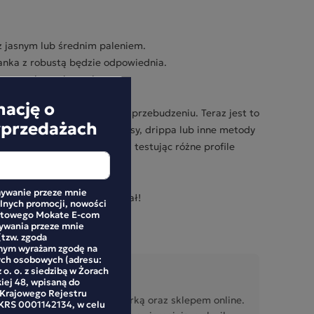
z jasnym lub średnim paleniem.
nka z robustą będzie odpowiednia.
rymentuj z regionami upraw.
y mamy coś dla Ciebie!
mację o
tylko pierwszym wyborem po przebudzeniu. Teraz jest to
yprzedażach
oś innego. Wybieramy ekspresy, drippa lub inne metody
zy rodzajami kaw, ziarnami, testując różne profile
ywanie przeze mnie
ch Mokate i znajdź swój ideał!
alnych promocji, nowości
netowego Mokate E-com
mywania przeze mnie
(tzw. zgoda
mym wyrażam zgodę na
ych osobowych (adresu:
 o. o. z siedzibą w Żorach
kiej 48, wpisaną do
 Krajowego Rejestru
rzy działania związane z marką oraz sklepem online.
RS 0001142134, w celu