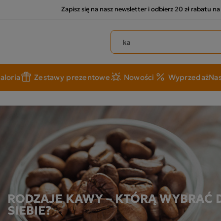
Zapisz się na nasz newsletter i odbierz 20 zł rabatu n
Szukaj produktów
aloria
Zestawy prezentowe
Nowości
Wyprzedaż
Nas
RODZAJE KAWY – KTÓRĄ WYBRAĆ 
SIEBIE?