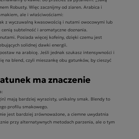
anem Robusty. Więc zacznijmy od ziaren. Arabica i
 smakiem, ale i właściwościami:
smak z wyczuwalną kwasowością i nutami owocowymi lub
e cenią subtelność i aromatyczne doznania.
nutami. Posiada więcej kofeiny, dzięki czemu jest
bujących solidnej dawki energii.
postaw na arabicę. Jeśli jednak szukasz intensywności i
ię na blend, czyli mieszankę obu gatunków, by cieszyć
 gatunek ma znaczenie
a:
igin) mają bardziej wyrazisty, unikalny smak. Blendy to
nego profilu smakowego.
nie jest bardziej zrównoważone, a ciemne uwydatnia
znie przy alternatywnych metodach parzenia, ale o tym