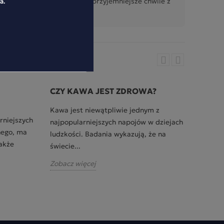
roduktowymi i pomysłami na przyjemniejsze chwile z
a.
CZY KAWA JEST ZDROWA?
JAK 
Kawa jest niewątpliwie jednym z
Kawy m
rniejszych
najpopularniejszych napojów w dziejach
takie 
nego, ma
ludzkości. Badania wykazują, że na
espress
akże
świecie...
doskona
Zobacz więcej
Zobacz