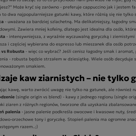
jesz?” Może kryć się zarówno - preferuje cappuccino jak i jestem f
 to dwa najpopularniejsze gatunki kawy, które różnią się nie tylko
ca
- uważana za bardziej szlachetną. Ma delikatniejszy, łagodny 
dowymi. Zawiera mniej kofeiny, dlatego jest idealna dla osób, któr
sta
- intensywniejsza, z wyraźnie wyczuwalną goryczką i ziemistymi 
sza i częściej wybierana do espresso lub mieszanek dla osób potrze
 vs Robusta
- więc co wybrać? Jeśli cenisz łagodny smak i aromat, 
nia - robusta będzie strzałem w dziesiątkę. Wiele osób decyduje s
ównoważonym smakiem.
zaje kaw ziarnistych – nie tylko
jąc kawę, warto zwrócić uwagę nie tylko na gatunek, ale również n
dzenie
(single origin vs blend) - kawy z jednego regionu (single or
ki ziaren z różnych regionów, tworzone dla uzyskania zbalansowa
eń
palenia
- jasne palenie podkreśla owocowe i kwasowe nuty, śred
dowo-orzechowe tony i goryczkę. Stopień palenia ma ogromne znac
stępnym razem..;)