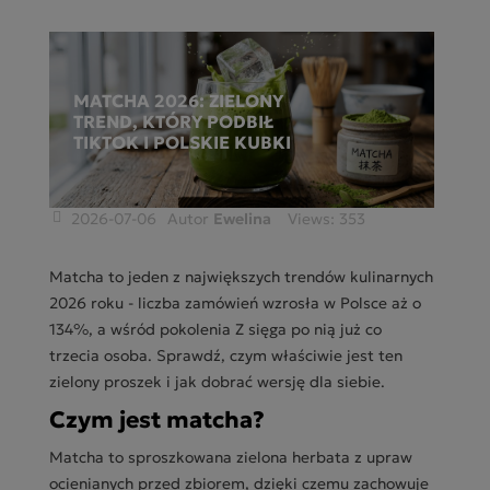
MATCHA 2026: ZIELONY
TREND, KTÓRY PODBIŁ
TIKTOK I POLSKIE KUBKI
2026-07-06
Autor
Ewelina
Views:
353
Matcha to jeden z największych trendów kulinarnych
2026 roku - liczba zamówień wzrosła w Polsce aż o
134%, a wśród pokolenia Z sięga po nią już co
trzecia osoba. Sprawdź, czym właściwie jest ten
zielony proszek i jak dobrać wersję dla siebie.
Czym jest matcha?
Matcha to sproszkowana zielona herbata z upraw
ocienianych przed zbiorem, dzięki czemu zachowuje