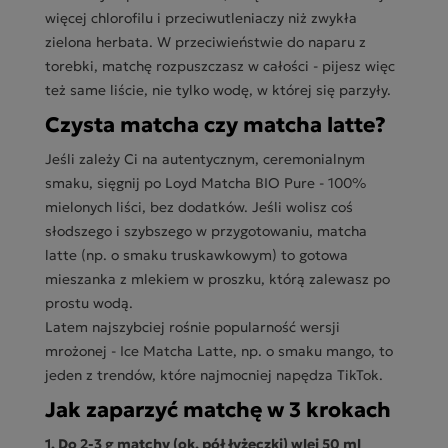
więcej chlorofilu i przeciwutleniaczy niż zwykła
zielona herbata. W przeciwieństwie do naparu z
torebki, matchę rozpuszczasz w całości - pijesz więc
też same liście, nie tylko wodę, w której się parzyły.
Czysta matcha czy matcha latte?
Jeśli zależy Ci na autentycznym, ceremonialnym
smaku, sięgnij po Loyd Matcha BIO Pure - 100%
mielonych liści, bez dodatków. Jeśli wolisz coś
słodszego i szybszego w przygotowaniu, matcha
latte (np. o smaku truskawkowym) to gotowa
mieszanka z mlekiem w proszku, którą zalewasz po
prostu wodą.
Latem najszybciej rośnie popularność wersji
mrożonej - Ice Matcha Latte, np. o smaku mango, to
jeden z trendów, które najmocniej napędza TikTok.
Jak zaparzyć matchę w 3 krokach
1.
Do 2-3 g matchy (ok. pół łyżeczki) wlej 50 ml