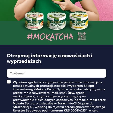
Matcha Latte Mokate Classic 6 saszetek 84
Ic
Otrzymuj informację o nowościach i
g
Ch
wyprzedażach
bi
10,99 zł
6
Wyrażam zgodę na otrzymywanie przeze mnie informacji na
temat aktualnych promocji, nowości i wydarzeń Sklepu
-
+
internetowego Mokate E-com Sp.zo.o. w postaci otrzymywania
przeze mnie Newslettera (mail, sms), (tzw. zgoda
marketingowa), a tym samym wyrażam zgodę na
przetwarzanie Moich danych osobowych (adresu: e-mail) przez
Mokate Sp. z o. o. z siedzibą w Żorach (44-240), przy ul.
Strażackiej 48, wpisaną do rejestru przedsiębiorców Krajowego
Rejestru Sądowego pod numerem KRS 0001142134, w celu