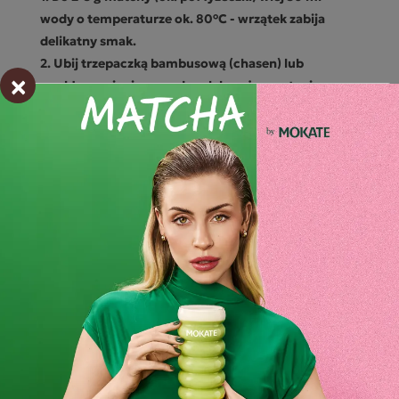
wody o temperaturze ok. 80°C - wrzątek zabija
delikatny smak.
2.
Ubij trzepaczką bambusową (chasen) lub
×
zwykłym spieniaczem do mleka, aż powstanie
gładka, lekko spieniona konsystencja.
3.
Dolej mleko (klasyczne lub roślinne) i lód, jeśli
chcesz wersję mrożoną.
Niezależnie od tego, czy wolisz czysty smak, czy
owocowe warianty, matcha zostaje z nami na dłużej
- to nie chwilowa moda, a nowy stały punkt w menu
miłośników kawy i herbaty.