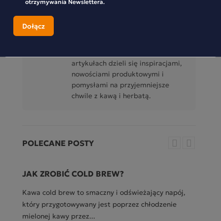
otrzymywania Newslettera.
Ewelina
Ewelina jest częścią zespołu
Mokate i na co dzień współtworzy
działania związane z marką oraz
sklepem online. W swoich
artykułach dzieli się inspiracjami,
nowościami produktowymi i
pomysłami na przyjemniejsze
chwile z kawą i herbatą.
POLECANE POSTY
JAK ZROBIĆ COLD BREW?
C
Kawa cold brew to smaczny i odświeżający napój,
Ka
który przygotowywany jest poprzez chłodzenie
św
mielonej kawy przez...
aro