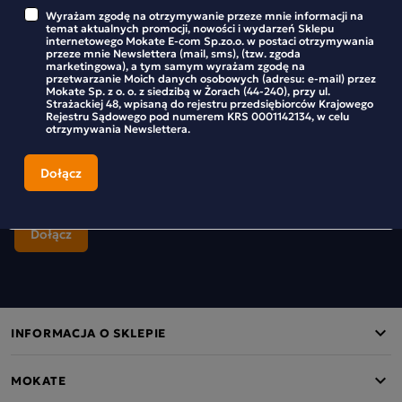
Mokate.
Wyrażam zgodę na otrzymywanie przeze mnie informacji na
temat aktualnych promocji, nowości i wydarzeń Sklepu
internetowego Mokate E-com Sp.zo.o. w postaci otrzymywania
przeze mnie Newslettera (mail, sms), (tzw. zgoda
marketingowa), a tym samym wyrażam zgodę na
przetwarzanie Moich danych osobowych (adresu: e-mail) przez
Mokate Sp. z o. o. z siedzibą w Żorach (44-240), przy ul.
Wyrażam zgodę na otrzymywanie przeze mnie informacji na
Strażackiej 48, wpisaną do rejestru przedsiębiorców Krajowego
temat aktualnych promocji, nowości i wydarzeń Sklepu
Rejestru Sądowego pod numerem KRS 0001142134, w celu
internetowego Mokate E-com Sp.zo.o. w postaci otrzymywania
otrzymywania Newslettera.
przeze mnie Newslettera (mail, sms), (tzw. zgoda marketingowa), a
tym samym wyrażam zgodę na przetwarzanie Moich danych
osobowych (adresu: e-mail) przez Mokate Sp. z o. o. z siedzibą w
Żorach (44-240), przy ul. Strażackiej 48, wpisaną do rejestru
przedsiębiorców Krajowego Rejestru Sądowego pod numerem KRS
0001142134, w celu otrzymywania Newslettera.
INFORMACJA O SKLEPIE
MOKATE