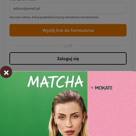
ten sam adres, który podałeś/aś przy składaniu zamówienia.
Wyślij link do formularza
LUB
Zaloguj się
×
Odstąpienie możliwe w ciągu 14 dni od otrzymania zamówienia,
zgodnie z art. 27 ustawy o prawach konsumenta oraz Dyrektywami
UE 2011/83 i 2023/2673.