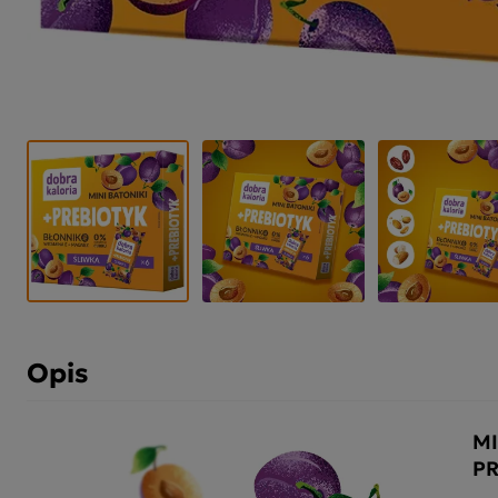
Opis
MI
PR