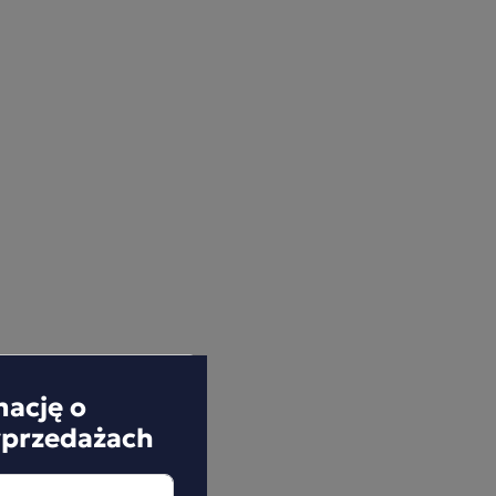
mację o
yprzedażach