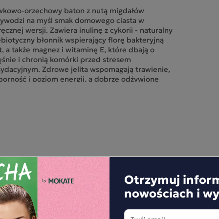
iwkowo-orzechowy baton z nutą migdałów
zywodzi na myśl smak domowego ciasta w
ęcznej wersji. Zawiera inulinę z cykorii - naturalny
biotyczny błonnik wspierający florę bakteryjną
it, a także magnez i witaminę E, które dbają o
śnie i chronią komórki przed stresem
ydacyjnym. Zdrowe jelita wspomagają trawienie,
orność i poziom energii, a dobrze odżywione
obre” bakterie pomagają utrzymać równowagę
anizmu. Słodycz pochodzi wyłącznie z daktyli i
zystych śliwek - bez cukru i sztucznych
omatów. Wraz z innymi batonami „do zadań
cjalnych” tworzy serię, w której każdy ma swoją
ermoc - od pobudzenia, przez wsparcie
orności, po troskę o serce i jelita.
oniki owocowe z inuliną.
Otrzymuj infor
adniki: daktyle suszone (50 %), orzeszki ziemne
nowościach i w
żone, migdały, śliwka suszona (10 %), inulina –
biotyczny błonnik z cykorii (3 %), sok śliwkowy w
szku (1 %), naturalny aromat. Produkt może