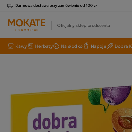
Darmowa dostawa przy zamówieniu od 100 zł
Oficjalny sklep producenta
Kawy
Herbaty
Na słodko
Napoje
Dobra K