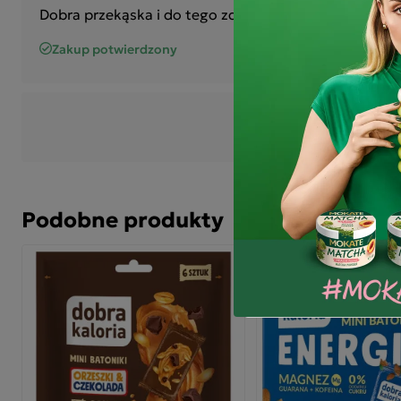
zaw
Dobra przekąska i do tego zdrowa, to już kolejne za
zbo
zaw
Zakup potwierdzony
dod
cuk
NAPISZ SWOJĄ 
Podobne produkty