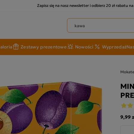
Zapisz się na nasz newsletter i odbierz 20 zł rabatu n
Szukaj produktów
aloria
Zestawy prezentowe
Nowości
Wyprzedaż
Nas
Mokat
MIN
PRE
9,99 z
-