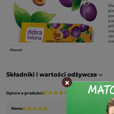
Śl
pr
por
pre
jel
mię
oks
odp
„d
org
soc
ar
spe
sup
Składniki i wartości odżywcze
odp
×
Bat
Opinie o produkcie
5.0 • Recenzje: 1
Skł
pra
pre
Kiemon
pro