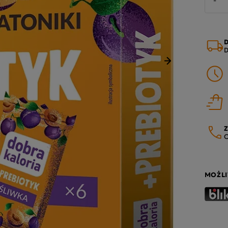
D
D
Następny
Z
O
MOŻLI