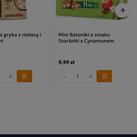
Nastę
a gryka z melasą i
Mini Batoniki o smaku
mi
Szarlotki z Cynamonem
9,99 zł
+
-
+