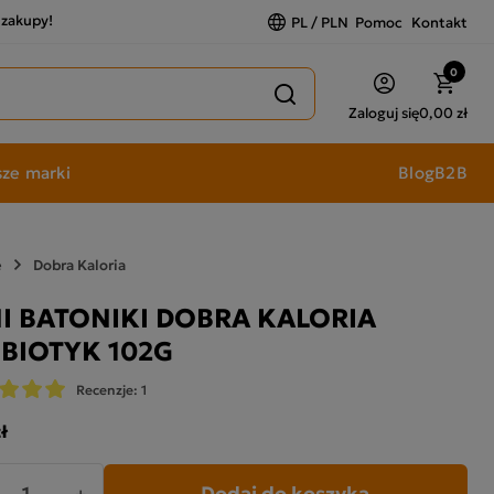
a zakupy!
PL / PLN
Pomoc
Kontakt
0
Zaloguj się
0,00 zł
ze marki
Blog
B2B
e
Dobra Kaloria
I BATONIKI DOBRA KALORIA
BIOTYK 102G
Recenzje: 1
ł
Dodaj do koszyka
+