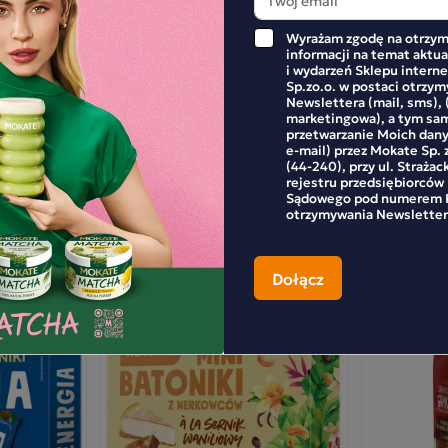
ierać inne orzechy, nasiona sezamu, mleko i
mówienie!
ża zawierające gluten. Uwaga: Produkt Może
Wyrażam zgodę na otrzym
ierać pestki owoców lub ich fragmenty. Bez
informacji na temat aktu
atku cukrów. Zawiera naturalnie występujące
i wydarzeń Sklepu inter
ry.
Sp.zo.o. w postaci otrzy
Newslettera (mail, sms), 
marketingowa), a tym sa
przetwarzanie Moich dan
OPINIĘ
e-mail) przez Mokate Sp. z
(44-240), przy ul. Strażac
rejestru przedsiębiorców
Sądowego pod numerem K
otrzymywania Newsletter