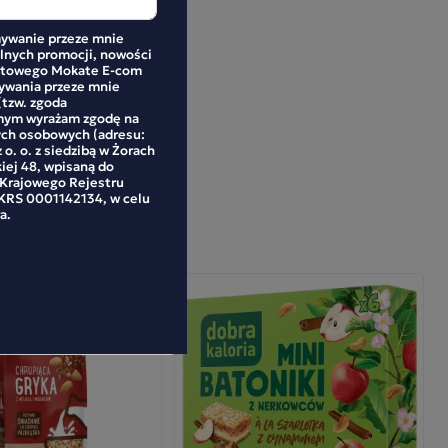
ywanie przeze mnie
alnych promocji, nowości
netowego Mokate E-com
mywania przeze mnie
(tzw. zgoda
mym wyrażam zgodę na
ych osobowych (adresu:
 o. o. z siedzibą w Żorach
kiej 48, wpisaną do
 Krajowego Rejestru
RS 0001142134, w celu
a.