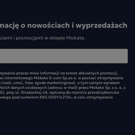
mację o nowościach i wyprzedażach
ciami i promocjami w sklepie Mokate.
ywanie przeze mnie informacji na temat aktualnych promocji,
pu internetowego Mokate E-com Sp.zo.o. w postaci otrzymywania
 (mail, sms), (tzw. zgoda marketingowa), a tym samym wyrażam
oich danych osobowych (adresu: e-mail) przez Mokate Sp. z o. o. z
0), przy ul. Strażackiej 48, wpisaną do rejestru przedsiębiorców
owego pod numerem KRS 0001142134, w celu otrzymywania