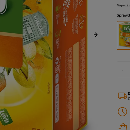
Najniższ
Sprawd
Następny
-
D
D