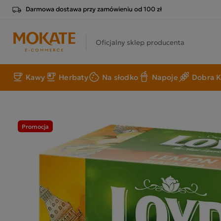
Darmowa dostawa przy zamówieniu od 100 zł
Oficjalny sklep producenta
Kawy
Herbaty
Na słodko
Napoje
Dobra K
Promocja