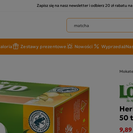
Zapisz się na nasz newsletter i odbierz 20 zł rabatu n
Szukaj produktów
aloria
Zestawy prezentowe
Nowości
Wyprzedaż
Nas
Mokat
Her
50 
9,89