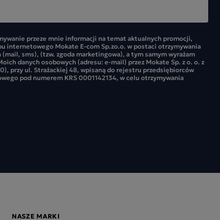
ywanie przeze mnie informacji na temat aktualnych promocji,
pu internetowego Mokate E-com Sp.zo.o. w postaci otrzymywania
 (mail, sms), (tzw. zgoda marketingowa), a tym samym wyrażam
oich danych osobowych (adresu: e-mail) przez Mokate Sp. z o. o. z
0), przy ul. Strażackiej 48, wpisaną do rejestru przedsiębiorców
owego pod numerem KRS 0001142134, w celu otrzymywania
NASZE MARKI