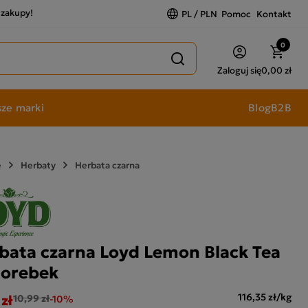
a zakupy!
PL / PLN
Pomoc
Kontakt
0
Zaloguj się
0,00 zł
ze marki
Blog
B2B
e
Herbaty
Herbata czarna
bata czarna Loyd Lemon Black Tea
torebek
 zł
116,35 zł/kg
10,99 zł
-10%