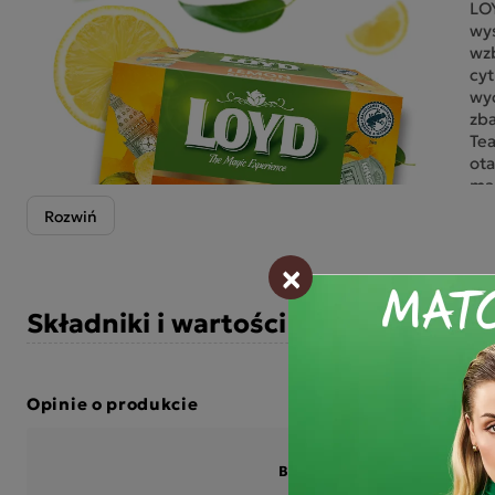
LOY
wy
wz
cyt
wy
zb
Tea
ota
mag
Ta
LO
ryg
×
nie
do 
Składniki i wartości odżywcze
opa
tor
zas
tró
Opinie o produkcie
Wyk
be
pod
BĄDŹ PIERWSZYM KTÓRY N
sma