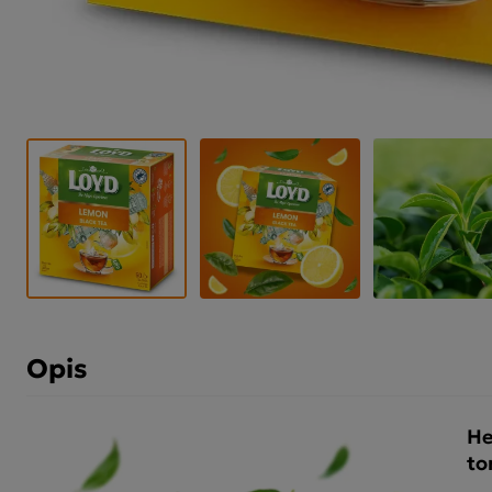
Opis
He
to