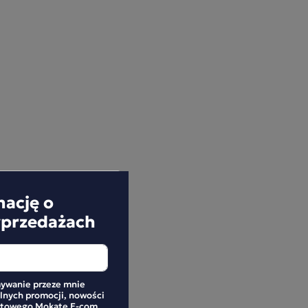
mację o
yprzedażach
ywanie przeze mnie
alnych promocji, nowości
netowego Mokate E-com