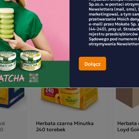
dej filiżance herbaty.
Sp.zo.o. w postaci otrzy
Newslettera (mail, sms), 
marketingowa), a tym sa
przetwarzanie Moich dan
e-mail) przez Mokate Sp. z
(44-240), przy ul. Strażac
rejestru przedsiębiorców
Sądowego pod numerem K
otrzymywania Newsletter
yd
Herbata czarna Minutka
Herbata 
20
240 torebek
Loyd Gol