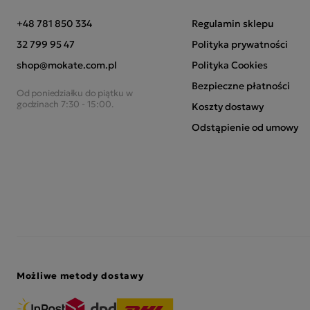
+48 781 850 334
Regulamin sklepu
32 799 95 47
Polityka prywatności
shop@mokate.com.pl
Polityka Cookies
Bezpieczne płatności
Od poniedziałku do piątku w
godzinach 7:30 - 15:00.
Koszty dostawy
Odstąpienie od umowy
Możliwe metody dostawy