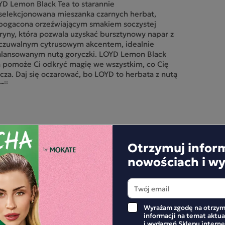
D Lemon Black Tea to starannie
selekcjonowana mieszanka czarnych herbat,
bogacona orzeźwiającym smakiem soczystej
ryny, która pozwala uzyskać bursztynowy napar z
czuwalnym cytrusowym akcentem, idealnie
alansowanym nutą goryczki. LOYD Lemon Black
 pomoże Ci odkryć magię we wszystkim, co Cię
cza. Daj się oczarować, bo LOYD to herbata z nutą
ii.
jemnica wyjątkowego smaku czarnych herbat
YD kryje się w nieprawdopodobnie
orystycznej selekcji herbacianego surowca. Tylko
wielki procent czarnych listków ma szansę trafić
herbacianego raju, czyli do słonecznych
Otrzymuj infor
kowań herbaty LOYD, które zawierają 20 lub 50
nowościach i w
ebek. Jej wyjątkowy smak to bezsprzecznie
ługa specjalnie zaprojektowanych
jwymiarowych torebek w kształcie piramidek.
onano je z jedwabistego, absolutnie
zsmakowego naturalnego materiału. Dzięki temu
czas zaparzania uwalnia się wyjątkowy bukiet
Wyrażam zgodę na otrzym
APISZE RECENZJĘ
informacji na temat aktu
ków i aromatów, którym możesz cieszyć się w
i wydarzeń Sklepu inter