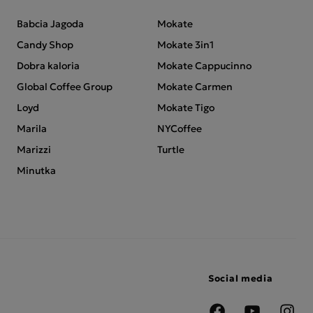
Babcia Jagoda
Mokate
Candy Shop
Mokate 3in1
Dobra kaloria
Mokate Cappucinno
Global Coffee Group
Mokate Carmen
Loyd
Mokate Tigo
Marila
NYCoffee
Marizzi
Turtle
Minutka
Social media