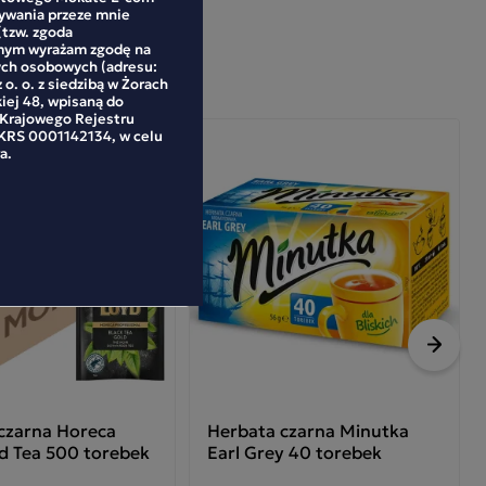
mywania przeze mnie
(tzw. zgoda
mym wyrażam zgodę na
ych osobowych (adresu:
 o. o. z siedzibą w Żorach
kiej 48, wpisaną do
 Krajowego Rejestru
RS 0001142134, w celu
a.
Nastę
czarna Horeca
Herbata czarna Minutka
d Tea 500 torebek
Earl Grey 40 torebek