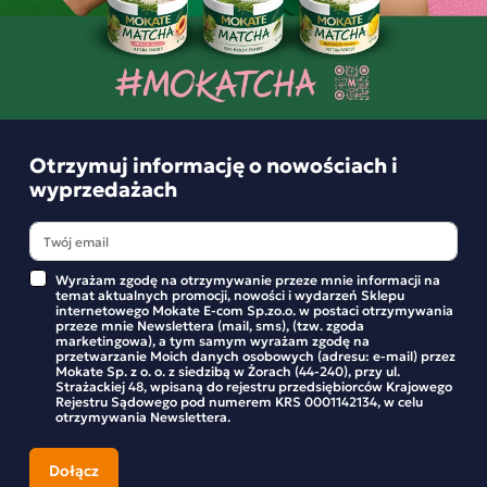
Otrzymuj informację o nowościach i
wyprzedażach
Frozenccino Malaga Fusion Cappuccino na zimno Lody
Wyrażam zgodę na otrzymywanie przeze mnie informacji na
Malaga 25g
Składniki i wartości odżywcze
temat aktualnych promocji, nowości i wydarzeń Sklepu
internetowego Mokate E-com Sp.zo.o. w postaci otrzymywania
przeze mnie Newslettera (mail, sms), (tzw. zgoda
Lody czy ulubiona kawa? Teraz nie musisz wybierać! Odkryj
marketingowa), a tym samym wyrażam zgodę na
Mokate FROZZENCINO
– kultowy napój w wersji na zimno,
przetwarzanie Moich danych osobowych (adresu: e-mail) przez
Mokate Sp. z o. o. z siedzibą w Żorach (44-240), przy ul.
Opinie o produkcie
który zapewni energię oraz rozkosznie chłodną
Strażackiej 48, wpisaną do rejestru przedsiębiorców Krajowego
Rejestru Sądowego pod numerem KRS 0001142134, w celu
przyjemność. Przekonaj się, jak aromatyczna kawa łączy się
otrzymywania Newslettera.
z Twoimi ulubionymi smakami lodów.
BĄDŹ PIERWSZYM KTÓRY NAPISZE RECENZJĘ
Bez względu na to, czy potrzebujesz orzeźwienia w upalny