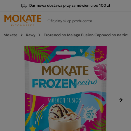
Darmowa dostawa przy zamówieniu od 100 zł
Oficjalny sklep producenta
Mokate
Kawy
Frozenccino Malaga Fusion Cappuccino na zim
Nast