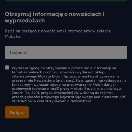
Otrzymuj informację o nowościach i
wyprzedażach
Bądź na bieżąco z nowościami i promocjami w sklepie
Mokate.
Wyrażam zgodę na otrzymywanie przeze mnie informacji na
temat aktualnych promocji, nowości i wydarzeń Sklepu
FROZENCCINO Malaga Fusion – prostota przygotowania i
internetowego Mokate E-com Sp.zo.o. w postaci otrzymywania
przeze mnie Newslettera (mail, sms), (tzw. zgoda marketingowa), a
niepowtarzalny smak
tym samym wyrażam zgodę na przetwarzanie Moich danych
osobowych (adresu: e-mail) przez Mokate Sp. z o. o. z siedzibą w
Poczuj wyrazisty, egzotyczny smak gorącej Andaluzji,
Żorach (44-240), przy ul. Strażackiej 48, wpisaną do rejestru
przedsiębiorców Krajowego Rejestru Sądowego pod numerem KRS
kiedykolwiek zapragniesz doświadczyć rozkosznej, chłodnej
0001142134, w celu otrzymywania Newslettera.
przyjemności. FROZENCCINO Malaga Fusion to
Cappuccino na zimno o smaku inspirowanym lodami, które
doskonale znasz z dzieciństwa.
Jak smakuje ten niezwykły napój? Już od pierwszego łyku