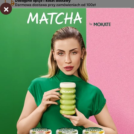
Dostępne opcje i koszt dostawy
×
Darmowa dostawa przy zamówieniach od 100zł
Przewidywana dostawa
pon. 27.07 - wt. 28.07
Wysyłka już w 24h
Od złożenia zamówienia
Zamów przez telefon:
+48 32 799 95 47
Od poniedziałku do piątku w godzinach 7:30 - 15:00.
MOŻLIWE METODY PŁATNOŚCI
Opis