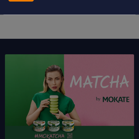
dzień, czy chcesz sobie zafundować wyjątkowo relaksującą
FROZENCCINO
przerwę po południu –
wywoła szeroki
uśmiech na Twoich ustach i wprowadzi Cię w doskonały
nastrój.
FROZENCCINO Malaga
Fusion
to kompozycja, w której
łączą się intensywny aromat kawy, kremowość słodkiej
śmietanki i egzotyka migdałowych nut. Delektuj się każdym
łykiem, przenosząc się na słoneczne Costa del Sol!