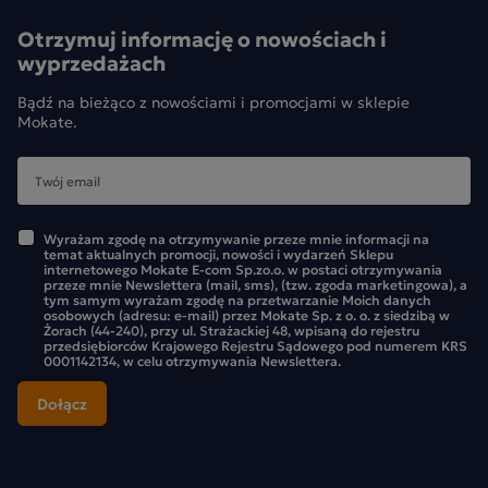
Otrzymuj informację o nowościach i
wyprzedażach
Bądź na bieżąco z nowościami i promocjami w sklepie
Mokate.
Wyrażam zgodę na otrzymywanie przeze mnie informacji na
temat aktualnych promocji, nowości i wydarzeń Sklepu
internetowego Mokate E-com Sp.zo.o. w postaci otrzymywania
przeze mnie Newslettera (mail, sms), (tzw. zgoda marketingowa), a
tym samym wyrażam zgodę na przetwarzanie Moich danych
osobowych (adresu: e-mail) przez Mokate Sp. z o. o. z siedzibą w
Żorach (44-240), przy ul. Strażackiej 48, wpisaną do rejestru
przedsiębiorców Krajowego Rejestru Sądowego pod numerem KRS
0001142134, w celu otrzymywania Newslettera.