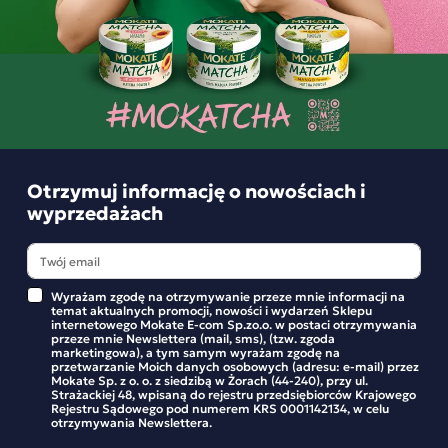
Składniki i wartości odżywcze
Opinie o produkcie
Otrzymuj informację o nowościach i
BĄDŹ PIERWSZYM KTÓRY NAPISZE RECENZJĘ
wyprzedażach
Wyrażam zgodę na otrzymywanie przeze mnie informacji na
Podobne produkty
temat aktualnych promocji, nowości i wydarzeń Sklepu
internetowego Mokate E-com Sp.zo.o. w postaci otrzymywania
przeze mnie Newslettera (mail, sms), (tzw. zgoda
marketingowa), a tym samym wyrażam zgodę na
przetwarzanie Moich danych osobowych (adresu: e-mail) przez
Herbatka rozgrzewająca Loyd Wiśnia z
Mokate Sp. z o. o. z siedzibą w Żorach (44-240), przy ul.
Strażackiej 48, wpisaną do rejestru przedsiębiorców Krajowego
kakaowcem i chilli 20 torebek
Rejestru Sądowego pod numerem KRS 0001142134, w celu
otrzymywania Newslettera.
Rozgrzewająca Wiśnia w linii herbatek Warming Tea to