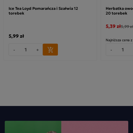
Ice Tea Loyd Pomarańcza i Szałwia 12
Herbatka owoc
By Ci to ułatwić, stworzyliśmy wyjątkowo szczelne i stabilne
torebek
20 torebek
opakowanie z praktycznym zamknięciem typu „struna”,
pozwalające jeszcze dłużej zachować świeżość produktu.
5,39 zł
5,99 z
Wysoka jakość naparu o niezmiennych walorach przyniosła
5,99 zł
Najniższa cena z
Minutce wiele nagród, przyznanych zarówno przez branżę
-
+
-
handlową, jak i przez jej wiernych amatorów.