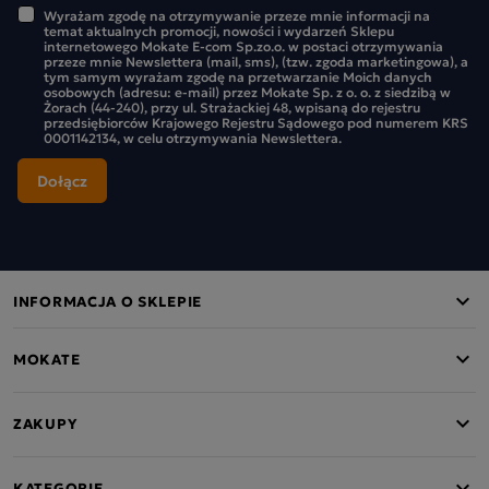
Wyrażam zgodę na otrzymywanie przeze mnie informacji na
temat aktualnych promocji, nowości i wydarzeń Sklepu
internetowego Mokate E-com Sp.zo.o. w postaci otrzymywania
przeze mnie Newslettera (mail, sms), (tzw. zgoda marketingowa), a
tym samym wyrażam zgodę na przetwarzanie Moich danych
osobowych (adresu: e-mail) przez Mokate Sp. z o. o. z siedzibą w
Żorach (44-240), przy ul. Strażackiej 48, wpisaną do rejestru
przedsiębiorców Krajowego Rejestru Sądowego pod numerem KRS
0001142134, w celu otrzymywania Newslettera.
INFORMACJA O SKLEPIE
MOKATE
ZAKUPY
KATEGORIE