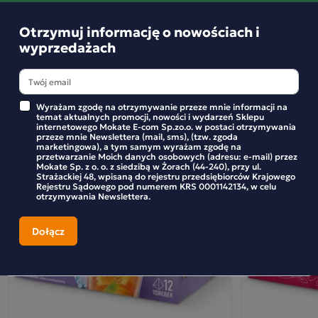
Otrzymuj informację o nowościach i
wyprzedażach
Podobne produkty
Wyrażam zgodę na otrzymywanie przeze mnie informacji na
Promocja
temat aktualnych promocji, nowości i wydarzeń Sklepu
Herbatka owocowa Minutka z wiśnią, żurawinką
internetowego Mokate E-com Sp.zo.o. w postaci otrzymywania
przeze mnie Newslettera (mail, sms), (tzw. zgoda
i granatem 32 torebki
marketingowa), a tym samym wyrażam zgodę na
przetwarzanie Moich danych osobowych (adresu: e-mail) przez
Mokate Sp. z o. o. z siedzibą w Żorach (44-240), przy ul.
Herbatki owocowe to znakomita propozycja w każdej
Strażackiej 48, wpisaną do rejestru przedsiębiorców Krajowego
Rejestru Sądowego pod numerem KRS 0001142134, w celu
sytuacji: na rozgrzanie, gdy chłodno; po przestudzeniu
otrzymywania Newslettera.
świetnie orzeźwiają. Minutka o smaku wiśni z żurawiną i
granatem to przepyszny smak przetworów z własnego sadu
z egzotycznym akcentem. Wyjątkową świeżość i soczystość
zapewnia dodatek sproszkowanego soku owocowego.
Minutka już od lat doceniana jest przez polskie rodziny, jako
idealny napój na co dzień, którym możesz dzielić się z
bliskimi.