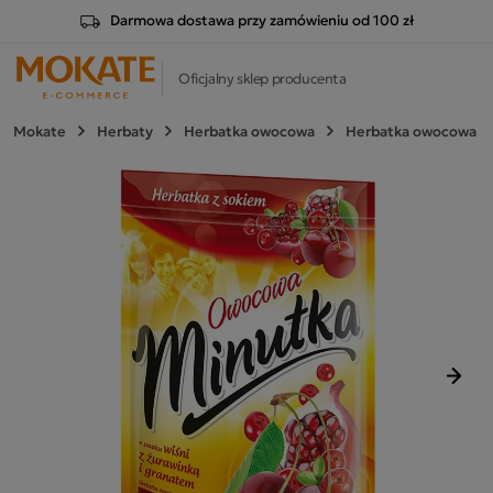
Darmowa dostawa przy zamówieniu od 100 zł
Oficjalny sklep producenta
Mokate
Herbaty
Herbatka owocowa
Herbatka owocowa Min
Nast