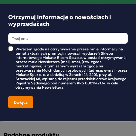
dzięki czemu napój w Twojej szklance lub butelce nie tylko
zadziwi niepowtarzalnym bukietem, ale także pomoże
Otrzymuj informację o nowościach i
zaczarować każdą chwilę, tak by pomóc Ci odkryć magię we
wyprzedażach
wszystkim, co Cię otacza. Możesz dodać do napoju kilka
kostek lodu, dzięki czemu odczujesz ulgę w upalne dni.
Wyrażam zgodę na otrzymywanie przeze mnie informacji na
temat aktualnych promocji, nowości i wydarzeń Sklepu
internetowego Mokate E-com Sp.zo.o. w postaci otrzymywania
przeze mnie Newslettera (mail, sms), (tzw. zgoda
Składniki i wartości odżywcze
marketingowa), a tym samym wyrażam zgodę na
przetwarzanie Moich danych osobowych (adresu: e-mail) przez
Mokate Sp. z o. o. z siedzibą w Żorach (44-240), przy ul.
Strażackiej 48, wpisaną do rejestru przedsiębiorców Krajowego
Rejestru Sądowego pod numerem KRS 0001142134, w celu
Opinie o produkcie
otrzymywania Newslettera.
BĄDŹ PIERWSZYM KTÓRY NAPISZE RECENZJĘ
Podobne produkty