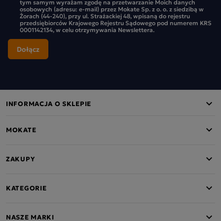
tym samym wyrażam zgodę na przetwarzanie Moich danych
osobowych (adresu: e-mail) przez Mokate Sp. z o. o. z siedzibą w
Żorach (44-240), przy ul. Strażackiej 48, wpisaną do rejestru
przedsiębiorców Krajowego Rejestru Sądowego pod numerem KRS
0001142134, w celu otrzymywania Newslettera.
INFORMACJA O SKLEPIE
MOKATE
ZAKUPY
KATEGORIE
NASZE MARKI