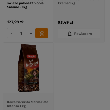
świeżo palona Ethiopia
Crema 1 kg
Sidamo - 1kg
127,99 zł
95,49 zł
-
+
Powiadom
Kawa ziarnista Marila Cafe
Intensa 1 kg