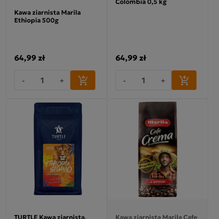
Colombia 0,5 kg
Kawa ziarnista Marila
Ethiopia 500g
64,99 zł
64,99 zł
-
+
-
+
TURTLE Kawa ziarnista,
Kawa ziarnista Marila Cafe