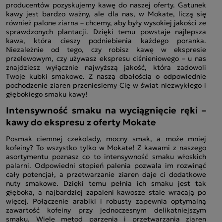
producentów pozyskujemy kawę do naszej oferty. Gatunek
kawy jest bardzo ważny, ale dla nas, w Mokate, liczą się
również palone ziarna – chcemy, aby były wysokiej jakości ze
sprawdzonych plantacji. Dzięki temu powstaje najlepsza
kawa, która cieszy podniebienia każdego poranka.
Niezależnie od tego, czy robisz kawę w ekspresie
przelewowym, czy używasz ekspresu ciśnieniowego – u nas
znajdziesz wyłącznie najwyższą jakość, która zadowoli
Twoje kubki smakowe. Z naszą dbałością o odpowiednie
pochodzenie ziaren przeniesiemy Cię w świat niezwykłego i
głębokiego smaku kawy!
Intensywność smaku na wyciągnięcie ręki –
kawy do ekspresu z oferty Mokate
Posmak ciemnej czekolady, mocny smak, a może mniej
kofeiny? To wszystko tylko w Mokate! Z kawami z naszego
asortymentu poznasz co to intensywność smaku włoskich
palarni. Odpowiedni stopień palenia pozwala im rozwinąć
cały potencjał, a przetwarzanie ziaren daje ci dodatkowe
nuty smakowe. Dzięki temu pełnia ich smaku jest tak
głęboka, a najbardziej zapaleni kawosze stale wracają po
więcej. Połączenie arabiki i robusty zapewnia optymalną
zawartość kofeiny przy jednoczesnym delikatniejszym
smaku. Wiele metod parzenia i przetwarzania ziaren