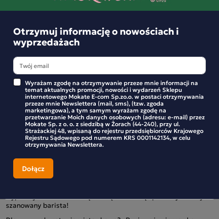
Masz już swoją ulubioną, a może chcesz spróbować nowego
smaku? Jest w czym wybierać. Jesteśmy pewni, że bez
problemu wybierzesz coś dla siebie.
Otrzymuj informację o nowościach i
Jesteśmy
rodzinną firmą i mamy spore doświadczenie.
wyprzedażach
Kawa nie kryje przed nami żadnych tajemnic. Naszym
klientom oferujemy wyłącznie w
ysokiej klasy kawy
, którymi
sami z chęcią się delektujemy. Jeśli jesteś kawoszem, na
pewno kawy z naszej oferty przypadną Ci do gustu, a jeśli
dopiero zaczynasz swoją przygodę z kawą, już na samym
Wyrażam zgodę na otrzymywanie przeze mnie informacji na
temat aktualnych promocji, nowości i wydarzeń Sklepu
początku postaw na produkty najwyższej jakości. Kawa
internetowego Mokate E-com Sp.zo.o. w postaci otrzymywania
ziarnista do ekspresu? Kup ją w Mokate.
przeze mnie Newslettera (mail, sms), (tzw. zgoda
marketingowa), a tym samym wyrażam zgodę na
Kawy ziarniste do ekspresu – profesjonalna
przetwarzanie Moich danych osobowych (adresu: e-mail) przez
Mokate Sp. z o. o. z siedzibą w Żorach (44-240), przy ul.
jakość do domowego użytku
Strażackiej 48, wpisaną do rejestru przedsiębiorców Krajowego
Rejestru Sądowego pod numerem KRS 0001142134, w celu
Kawa ziarnista przeznaczona do ekspresów kojarzy nam się
otrzymywania Newslettera.
z użytkiem na potrzeby kawiarni lub restauracji, ale kto nie
chciałby mieć w domu profesjonalnej kawy z wyrazistym
smakiem i aromatem? Idealnie nadaje się do użycia w
zaciszu domowym! Kawa ziarnista ze sklepu Mokate
sprawdzi się u wielbicieli kawy, którzy stawiają na jakość
wypalanych ziaren. Taką kawę ziarnistą podałby każdy
szanowany barista!