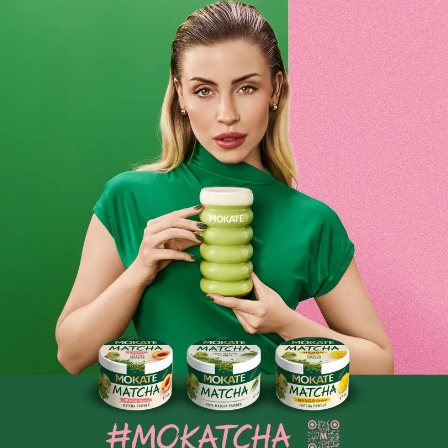
Kupiłeś ekspres i masz zamiar robić w nim pyszne kawy,
które do tej pory pijałeś tylko w kawiarniach? Jest to jak
najbardziej możliwe, jednak do tego procesu oprócz
ekspresu, potrzebna jest także
wysokiej jakości kawa
, z
której ekspres będzie mógł wydobyć głębie smaku.
Starannie wyselekcjonowane
ziarna sprawiają, że kawa ma
niezwykle wyrazisty smak, niemożliwy do osiągnięcia
poprzez zaparzenie zwykłej kawy z marketu. Kawy z naszej
oferty pochodzą z wielu zakątków świata. Dzięki ich
smakowi możesz przenieść się m.in. do Peru, Włoch czy
Kolumbii. Dzięki szerokiej ofercie każdy znajdzie u nas
odpowiednią dla siebie kawę i bez problemu dobierze jej
intensywność. Może wybrać kawę o
mocnym, wyrazistym
smaku lub wersję łagodną.
Mokate – wyjątkowy smak dla prawdziwych
miłośników kawy
Każdy miłośnik kawy doceni smak oferowanych przez nas
kaw. Pyszna kawa w domowym zaciszu w gronie rodziny i
znajomych – brzmi kusząco? Jeśli w Twojej kuchni stoi
ekspres, spożytkuj go w możliwie najlepszy sposób. Aby to
zrobić, będziesz potrzebował kawy z najwyższej półki.
Znajdziesz ją u nas!
Zapoznaj się z naszym asortymentem i
wybierz kawę, która spełni wszystkie Twoje oczekiwania.