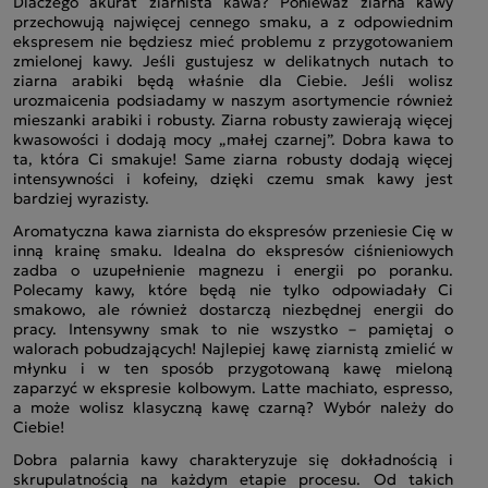
Dlaczego akurat ziarnista kawa? Ponieważ ziarna kawy
przechowują najwięcej cennego smaku, a z odpowiednim
ekspresem nie będziesz mieć problemu z przygotowaniem
zmielonej kawy. Jeśli gustujesz w delikatnych nutach to
ziarna arabiki będą właśnie dla Ciebie. Jeśli wolisz
urozmaicenia podsiadamy w naszym asortymencie również
mieszanki arabiki i robusty. Ziarna robusty zawierają więcej
kwasowości i dodają mocy „małej czarnej”. Dobra kawa to
ta, która Ci smakuje! Same ziarna robusty dodają więcej
intensywności i kofeiny, dzięki czemu smak kawy jest
bardziej wyrazisty.
Aromatyczna kawa ziarnista do ekspresów przeniesie Cię w
inną krainę smaku. Idealna do ekspresów ciśnieniowych
zadba o uzupełnienie magnezu i energii po poranku.
Polecamy kawy, które będą nie tylko odpowiadały Ci
smakowo, ale również dostarczą niezbędnej energii do
pracy. Intensywny smak to nie wszystko – pamiętaj o
walorach pobudzających! Najlepiej kawę ziarnistą zmielić w
młynku i w ten sposób przygotowaną kawę mieloną
zaparzyć w ekspresie kolbowym. Latte machiato, espresso,
a może wolisz klasyczną kawę czarną? Wybór należy do
Ciebie!
Dobra palarnia kawy charakteryzuje się dokładnością i
skrupulatnością na każdym etapie procesu. Od takich