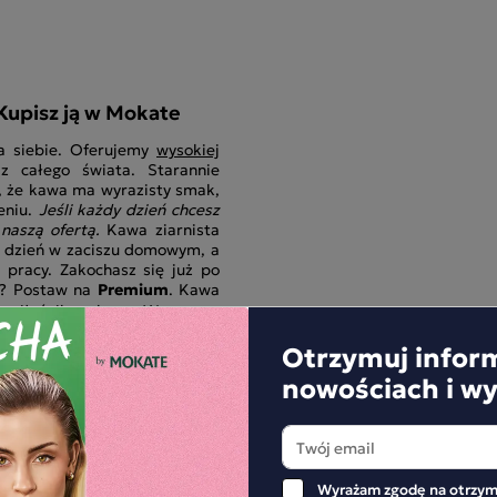
Kupisz ją w Mokate
la siebie. Oferujemy
wysokiej
 całego świata. Starannie
, że kawa ma wyrazisty smak,
eniu.
Jeśli każdy dzień chcesz
 naszą ofertą.
Kawa ziarnista
ą dzień w zaciszu domowym, a
 pracy. Zakochasz się już po
ać? Postaw na
Premium
. Kawa
m miłośnikom kawy. Wystarczy
Otrzymuj infor
ch smakoszy
nowościach i w
eniu doskonale zdajemy sobie
. Sami jesteśmy kawoszami,
chętnie pijemy. Każda z nich
i. Takich kaw, jak te z naszej
teśmy nawet w stanie opisać
Wyrażam zgodę na otrzym