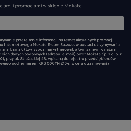
ciami i promocjami w sklepie Mokate.
ywanie przeze mnie informacji na temat aktualnych promocji,
pu internetowego Mokate E-com Sp.zo.o. w postaci otrzymywania
 (mail, sms), (tzw. zgoda marketingowa), a tym samym wyrażam
oich danych osobowych (adresu: e-mail) przez Mokate Sp. z o. o. z
0), przy ul. Strażackiej 48, wpisaną do rejestru przedsiębiorców
owego pod numerem KRS 0001142134, w celu otrzymywania