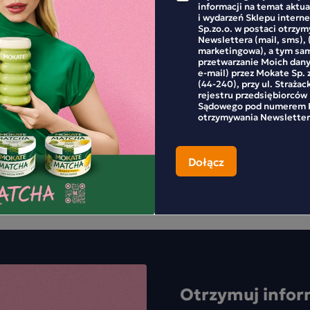
informacji na temat aktu
i wydarzeń Sklepu inter
posiadaczy kawy ziarnistej
Sp.zo.o. w postaci otrzy
aci filiżanki ulubionej kawy,
Newslettera (mail, sms), 
nergii do działania, a jeśli
marketingowa), a tym sa
kawy i delektuj się nią np. w
przetwarzanie Moich dan
e-mail) przez Mokate Sp. z
iebie i swoich bliskich. Kawa
(44-240), przy ul. Strażac
onaj się sam. Na pewno nie
rejestru przedsiębiorców
Sądowego pod numerem K
otrzymywania Newsletter
Otrzymuj infor