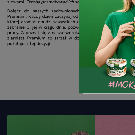
słowami.
Trzeba posmakować ich samemu!
Dołącz do naszych zadowolonych klientów i szczęśliwych 
Premium. Każdy dzień zaczynaj od pozytywnego akcentu w post
której aromat obudzi wszystkich domowników. Kawa doda Ci e
zabranie Ci jej w ciągu dnia, pozwól sobie na drugą filiżankę 
pracy. Zapoznaj się z naszą szeroką ofertą i znajdź kawę dla s
ziarnista
Premium
to strzał w dziesiątkę. Sprawdź i przek
pożałujesz tej decyzji.