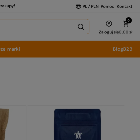
a zakupy!
PL / PLN
Pomoc
Kontakt
0
Zaloguj się
0,00 zł
ze marki
Blog
B2B