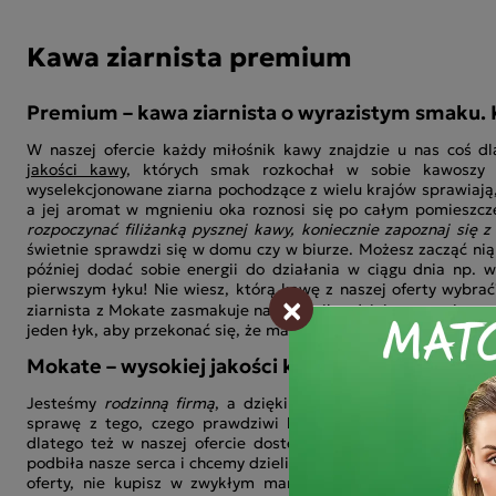
Kawa ziarnista premium
Premium – kawa ziarnista o wyrazistym smaku. 
W naszej ofercie każdy miłośnik kawy znajdzie u nas coś d
jakości kawy,
których smak rozkochał w sobie kawoszy z
wyselekcjonowane ziarna pochodzące z wielu krajów sprawiają
a jej aromat w mgnieniu oka roznosi się po całym pomieszcz
rozpoczynać filiżanką pysznej kawy, koniecznie zapoznaj się z
świetnie sprawdzi się w domu czy w biurze. Możesz zacząć ni
później dodać sobie energii do działania w ciągu dnia np. w
pierwszym łyku! Nie wiesz, którą kawę z naszej oferty wybr
×
ziarnista z Mokate zasmakuje nawet najbardziej wymagający
jeden łyk, aby przekonać się, że mamy rację!
Mokate – wysokiej jakości kawy dla prawdziwy
Jesteśmy
rodzinną firmą
, a dzięki wieloletniemu doświadcz
sprawę z tego, czego prawdziwi kawosze oczekują od kawy
dlatego też w naszej ofercie dostępne są kawy, które sami 
podbiła nasze serca i chcemy dzielić się nimi z naszymi klientam
oferty, nie kupisz w zwykłym markecie. Ich smaku nie jes