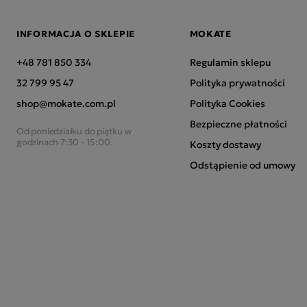
INFORMACJA O SKLEPIE
MOKATE
+48 781 850 334
Regulamin sklepu
32 799 95 47
Polityka prywatności
shop@mokate.com.pl
Polityka Cookies
Bezpieczne płatności
Od poniedziałku do piątku w
godzinach 7:30 - 15:00.
Koszty dostawy
Odstąpienie od umowy