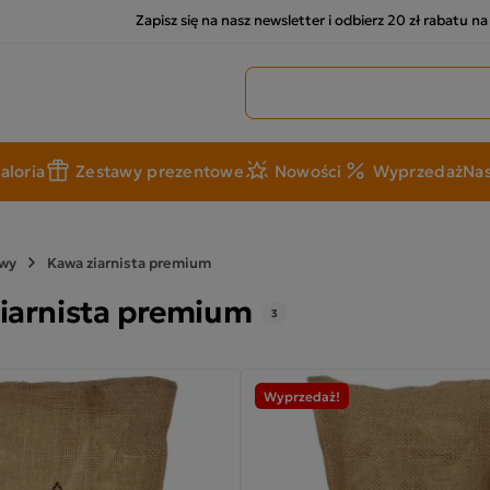
Zapisz się na nasz newsletter i odbierz 20 zł rabatu n
Szukaj produktów
aloria
Zestawy prezentowe
Nowości
Wyprzedaż
Nas
wy
Kawa ziarnista premium
iarnista premium
3
Wyprzedaż!