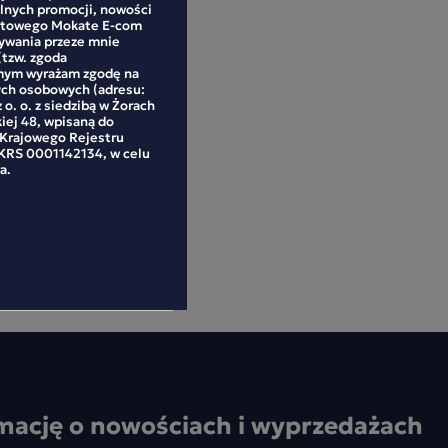
alnych promocji, nowości
netowego Mokate E-com
mywania przeze mnie
(tzw. zgoda
mym wyrażam zgodę na
ych osobowych (adresu:
 o. o. z siedzibą w Żorach
kiej 48, wpisaną do
 Krajowego Rejestru
RS 0001142134, w celu
a.
mację o nowościach i wyprzedażach