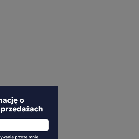
mację o
yprzedażach
ywanie przeze mnie