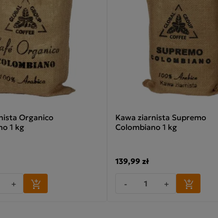
nista Organico
Kawa ziarnista Supremo
o 1 kg
Colombiano 1 kg
139,99 zł
+
-
+