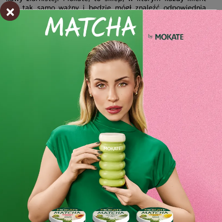
×
jest tak samo ważny i będzie mógł znaleźć odpowiednią
kawę dla siebie.
Postaw na rodzinną firmę Mokate – najlepsza
jakość kawy ziarnistej robusta
W naszym sklepie pracują ludzie, którzy są pasjonatami
kawy. Poświęcamy dużo czasu, aby ziarna były starannie
dobrane. W swojej ofercie mamy kawy tylko od
sprawdzonych producentów, aby nasi kliencie delektowali
się każdego dnia wyśmienitym smakiem. Nie jesteś pewien,
która z naszych kaw będzie dobrym wyborem?
Arabica czy
może robusta?
Ziarnista kawa to nasza specjalność.
Zapraszamy do naszego sklepu internetowego
Mokate
.
Chętnie doradzimy jaki rodzaj będzie odpowiadał właśnie
Tobie!
Kawa Robusta – poznaj wyjątkową jakość ze
sklepu Mokate
Kawa Robusta ziarnista to jedna z najpopularniejszych
odmian nie tylko ze względu na smak kawy, ale również i
aromat. Nie ma nic lepszego niż roztaczający się zapach
intensywnej kawy o poranku. Ten rodzaj kawy
charakteryzuje się wyjątkowym aromatem, który przyciąga