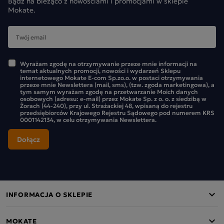
Bądź na bieżąco z nowościami i promocjami w sklepie
Mokate.
Wyrażam zgodę na otrzymywanie przeze mnie informacji na
temat aktualnych promocji, nowości i wydarzeń Sklepu
internetowego Mokate E-com Sp.zo.o. w postaci otrzymywania
przeze mnie Newslettera (mail, sms), (tzw. zgoda marketingowa), a
tym samym wyrażam zgodę na przetwarzanie Moich danych
osobowych (adresu: e-mail) przez Mokate Sp. z o. o. z siedzibą w
Żorach (44-240), przy ul. Strażackiej 48, wpisaną do rejestru
przedsiębiorców Krajowego Rejestru Sądowego pod numerem KRS
0001142134, w celu otrzymywania Newslettera.
INFORMACJA O SKLEPIE
MOKATE