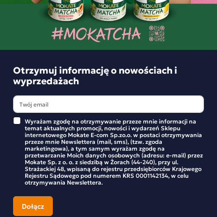
wielu pasjonatów. Kawa Robusta to przede wszystkim
wielka gama doznań smakowych i aromatycznych.
Przygotowana w ekspresie ciśnieniowym będzie w stanie
wydobyć swój niezaprzeczalny potencjał. Zawartość kofeiny
pobudzi Cię do funkcjonowania i nastroi pozytywnie na cały
dzień.
Na całym świecie ludzie zaczynają swój dzień od kubka
Otrzymuj informację o nowościach i
ulubionej kawy, a w Mokate wierzymy, że jest to rytuał
wyprzedażach
pozwalający złapać energię fizycznie, jak i psychicznie.
Sprawdź co potrafi nasza Robusta! Jakości nie można jej
odmówić, ponieważ wybieramy jedynie sprawdzonych
producentów, którzy czuwają nad każdym etapem
produkcji. Wysoka zawartość kofeiny to zaleta, która
Wyrażam zgodę na otrzymywanie przeze mnie informacji na
niezaprzeczalnie przysporzyła jej wielu wielbicieli, a to tylko
temat aktualnych promocji, nowości i wydarzeń Sklepu
internetowego Mokate E-com Sp.zo.o. w postaci otrzymywania
jedna z wielu! Przekonaj się sam!
przeze mnie Newslettera (mail, sms), (tzw. zgoda
marketingowa), a tym samym wyrażam zgodę na
przetwarzanie Moich danych osobowych (adresu: e-mail) przez
Mokate Sp. z o. o. z siedzibą w Żorach (44-240), przy ul.
Strażackiej 48, wpisaną do rejestru przedsiębiorców Krajowego
Rejestru Sądowego pod numerem KRS 0001142134, w celu
otrzymywania Newslettera.