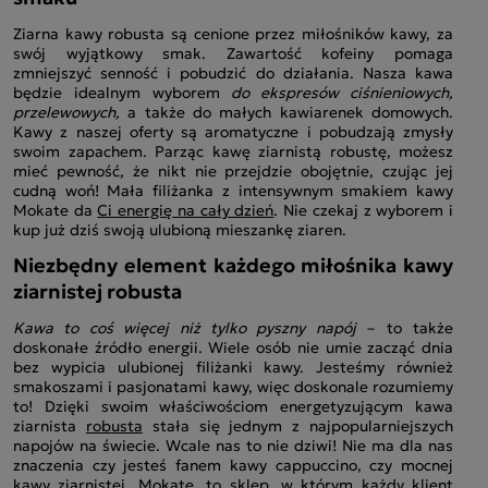
Ziarna kawy robusta są cenione przez miłośników kawy, za
swój wyjątkowy smak. Zawartość kofeiny pomaga
zmniejszyć senność i pobudzić do działania. Nasza kawa
będzie idealnym wyborem
do ekspresów ciśnieniowych,
przelewowych,
a także do małych kawiarenek domowych.
Kawy z naszej oferty są aromatyczne i pobudzają zmysły
swoim zapachem. Parząc kawę ziarnistą robustę, możesz
mieć pewność, że nikt nie przejdzie obojętnie, czując jej
cudną woń! Mała filiżanka z intensywnym smakiem kawy
Mokate da
Ci energię na cały dzień
. Nie czekaj z wyborem i
kup już dziś swoją ulubioną mieszankę ziaren.
Niezbędny element każdego miłośnika kawy
ziarnistej robusta
Kawa to coś więcej niż tylko pyszny napój
– to także
doskonałe źródło energii. Wiele osób nie umie zacząć dnia
bez wypicia ulubionej filiżanki kawy. Jesteśmy również
smakoszami i pasjonatami kawy, więc doskonale rozumiemy
to! Dzięki swoim właściwościom energetyzującym kawa
ziarnista
robusta
stała się jednym z najpopularniejszych
napojów na świecie. Wcale nas to nie dziwi! Nie ma dla nas
znaczenia czy jesteś fanem kawy cappuccino, czy mocnej
kawy ziarnistej. Mokate, to sklep, w którym każdy klient