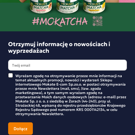
Bądź na bieżąco z nowościami i promocjami w sklepie
Mokate.
Wyrażam zgodę na otrzymywanie przeze mnie informacji na
Otrzymuj informację o nowościach i
temat aktualnych promocji, nowości i wydarzeń Sklepu
internetowego Mokate E-com Sp.zo.o. w postaci otrzymywania
wyprzedażach
przeze mnie Newslettera (mail, sms), (tzw. zgoda marketingowa), a
tym samym wyrażam zgodę na przetwarzanie Moich danych
osobowych (adresu: e-mail) przez Mokate Sp. z o. o. z siedzibą w
Żorach (44-240), przy ul. Strażackiej 48, wpisaną do rejestru
przedsiębiorców Krajowego Rejestru Sądowego pod numerem KRS
0001142134, w celu otrzymywania Newslettera.
Wyrażam zgodę na otrzymywanie przeze mnie informacji na
temat aktualnych promocji, nowości i wydarzeń Sklepu
internetowego Mokate E-com Sp.zo.o. w postaci otrzymywania
przeze mnie Newslettera (mail, sms), (tzw. zgoda
marketingowa), a tym samym wyrażam zgodę na
przetwarzanie Moich danych osobowych (adresu: e-mail) przez
Mokate Sp. z o. o. z siedzibą w Żorach (44-240), przy ul.
Strażackiej 48, wpisaną do rejestru przedsiębiorców Krajowego
Rejestru Sądowego pod numerem KRS 0001142134, w celu
otrzymywania Newslettera.
INFORMACJA O SKLEPIE
MOKATE