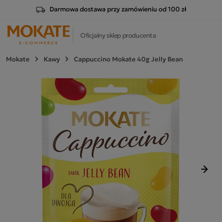
Darmowa dostawa przy zamówieniu od 100 zł
Oficjalny sklep producenta
Mokate
Kawy
Cappuccino Mokate 40g Jelly Bean
Nast