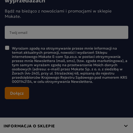
wyprzedażach
Bądź na bieżąco z nowościami i promocjami w sklepie
Mokate.
Wyrażam zgodę na otrzymywanie przeze mnie informacji na
temat aktualnych promocji, nowości i wydarzeń Sklepu
internetowego Mokate E-com Sp.zo.o. w postaci otrzymywania
przeze mnie Newslettera (mail, sms), (tzw. zgoda marketingowa), a
tym samym wyrażam zgodę na przetwarzanie Moich danych
osobowych (adresu: e-mail) przez Mokate Sp. z o. o. z siedzibą w
Żorach (44-240), przy ul. Strażackiej 48, wpisaną do rejestru
przedsiębiorców Krajowego Rejestru Sądowego pod numerem KRS
0001142134, w celu otrzymywania Newslettera.
INFORMACJA O SKLEPIE