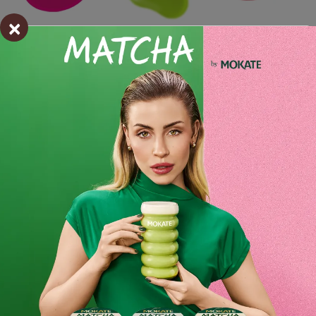
×
Cappuccino Mokate 40g Jelly Bean
Cappuccino Mokate o smaku owocowych fasolek to
innowacyjny napój, który łączy tradycyjne włoskie
cappuccino z wyjątkowym, owocowym smakiem
inspirowanym popularnymi cukierkami "jelly beans"
Cappuccino Mokate o smaku owocowych fasolek to
wyjątkowy napój, który łączy klasyczne cappuccino z
owocowym, słodkim smakiem inspirowanym popularnymi
cukierkami. Jest to ciekawa propozycja dla miłośników
kawy, którzy pragną spróbować czegoś nowego i
nietypowego, oferując jednocześnie bogactwo smaków i
przyjemne doznania aromatyczne.