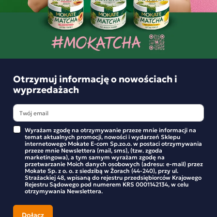
Składniki i wartości odżywcze
Opinie o produkcie
BĄDŹ PIERWSZYM KTÓRY NAPISZE RECENZJĘ
Otrzymuj informację o nowościach i
wyprzedażach
Podobne produkty
Wyrażam zgodę na otrzymywanie przeze mnie informacji na
temat aktualnych promocji, nowości i wydarzeń Sklepu
internetowego Mokate E-com Sp.zo.o. w postaci otrzymywania
przeze mnie Newslettera (mail, sms), (tzw. zgoda
marketingowa), a tym samym wyrażam zgodę na
przetwarzanie Moich danych osobowych (adresu: e-mail) przez
Mokate Sp. z o. o. z siedzibą w Żorach (44-240), przy ul.
Strażackiej 48, wpisaną do rejestru przedsiębiorców Krajowego
Rejestru Sądowego pod numerem KRS 0001142134, w celu
otrzymywania Newslettera.