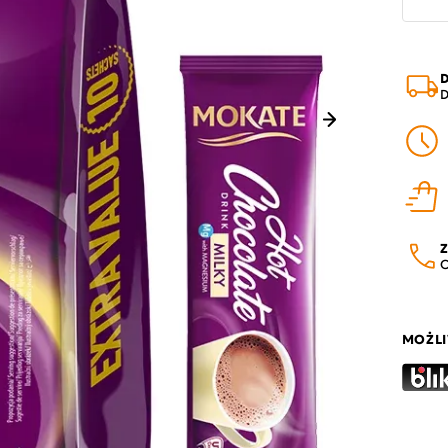
D
D
Następny
Z
O
MOŻLI