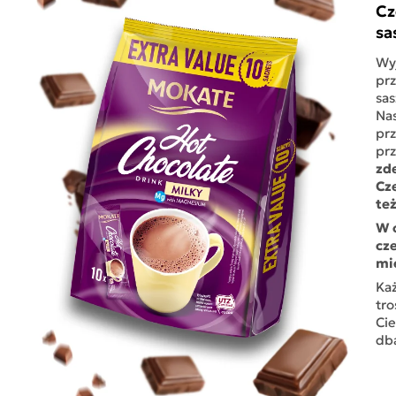
Cz
sa
Wyj
prz
sas
Nas
prz
pr
zde
Cz
też
W 
cz
mi
Każ
tro
Cie
dba