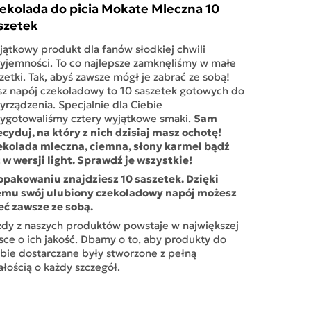
ekolada do picia Mokate Mleczna 10
szetek
ątkowy produkt dla fanów słodkiej chwili
yjemności. To co najlepsze zamknęliśmy w małe
zetki. Tak, abyś zawsze mógł je zabrać ze sobą!
z napój czekoladowy to 10 saszetek gotowych do
yrządzenia. Specjalnie dla Ciebie
Sam
zygotowaliśmy cztery wyjątkowe smaki.
cyduj, na który z nich dzisiaj masz ochotę!
ekolada mleczna, ciemna, słony karmel bądź
 w wersji light. Sprawdź je wszystkie!
opakowaniu znajdziesz 10 saszetek. Dzięki
emu swój ulubiony czekoladowy napój możesz
eć zawsze ze sobą.
dy z naszych produktów powstaje w największej
sce o ich jakość. Dbamy o to, aby produkty do
bie dostarczane były stworzone z pełną
łością o każdy szczegół.