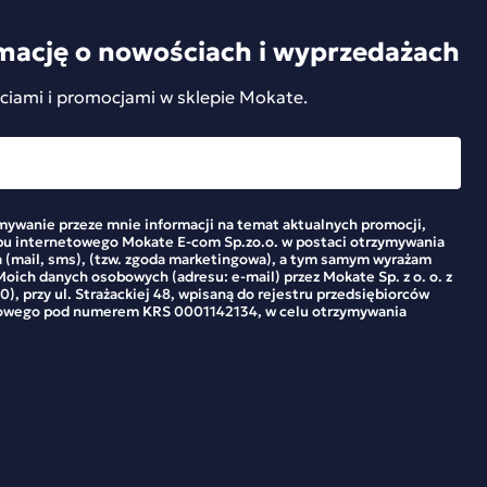
mację o nowościach i wyprzedażach
ciami i promocjami w sklepie Mokate.
ywanie przeze mnie informacji na temat aktualnych promocji,
pu internetowego Mokate E-com Sp.zo.o. w postaci otrzymywania
 (mail, sms), (tzw. zgoda marketingowa), a tym samym wyrażam
oich danych osobowych (adresu: e-mail) przez Mokate Sp. z o. o. z
0), przy ul. Strażackiej 48, wpisaną do rejestru przedsiębiorców
owego pod numerem KRS 0001142134, w celu otrzymywania