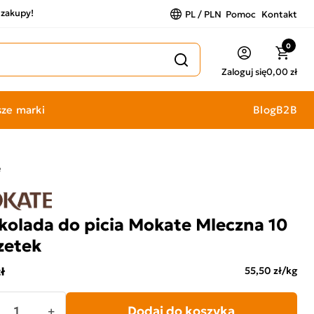
a zakupy!
PL / PLN
Pomoc
Kontakt
0
Zaloguj się
0,00 zł
ze marki
Blog
B2B
e
kolada do picia Mokate Mleczna 10
zetek
ł
55,50 zł/kg
Dodaj do koszyka
+