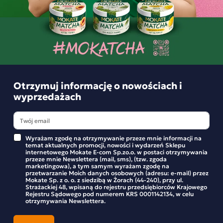
wyprzedażach
Bądź na bieżąco z nowościami i promocjami w sklepie
Mokate.
Otrzymuj informację o nowościach i
Wyrażam zgodę na otrzymywanie przeze mnie informacji na
wyprzedażach
temat aktualnych promocji, nowości i wydarzeń Sklepu
internetowego Mokate E-com Sp.zo.o. w postaci otrzymywania
przeze mnie Newslettera (mail, sms), (tzw. zgoda marketingowa), a
tym samym wyrażam zgodę na przetwarzanie Moich danych
osobowych (adresu: e-mail) przez Mokate Sp. z o. o. z siedzibą w
Żorach (44-240), przy ul. Strażackiej 48, wpisaną do rejestru
Wyrażam zgodę na otrzymywanie przeze mnie informacji na
przedsiębiorców Krajowego Rejestru Sądowego pod numerem KRS
temat aktualnych promocji, nowości i wydarzeń Sklepu
0001142134, w celu otrzymywania Newslettera.
internetowego Mokate E-com Sp.zo.o. w postaci otrzymywania
przeze mnie Newslettera (mail, sms), (tzw. zgoda
marketingowa), a tym samym wyrażam zgodę na
przetwarzanie Moich danych osobowych (adresu: e-mail) przez
Mokate Sp. z o. o. z siedzibą w Żorach (44-240), przy ul.
Strażackiej 48, wpisaną do rejestru przedsiębiorców Krajowego
Rejestru Sądowego pod numerem KRS 0001142134, w celu
otrzymywania Newslettera.
INFORMACJA O SKLEPIE