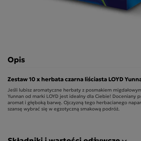
Opis
Zestaw 10 x herbata czarna liściasta LOYD Yunn
Jeśli lubisz aromatyczne herbaty z posmakiem migdałowym
Yunnan od marki LOYD jest idealny dla Ciebie! Doceniany p
aromat i głęboką barwę. Ojczyzną tego herbacianego napar
szansę wybrać się w egzotyczną smakową podróż.
Składniki i wartości odżywcze