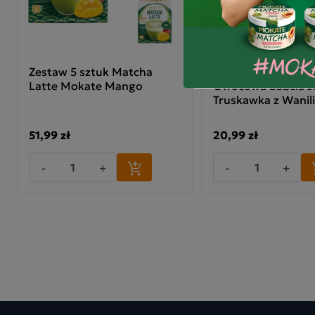
Zestaw 5 sztuk Matcha
Zestaw 6 sztuk He
Latte Mokate Mango
Owocowa Babcia J
Truskawka z Wanil
51,99 zł
20,99 zł
-
+
-
+