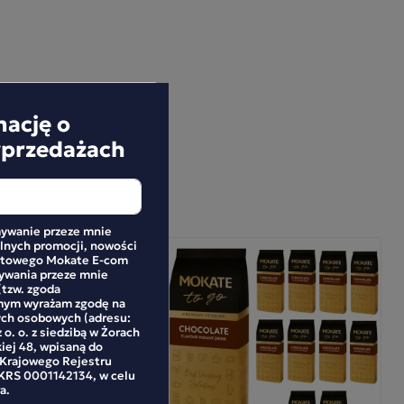
mację o
yprzedażach
ywanie przeze mnie
alnych promocji, nowości
netowego Mokate E-com
mywania przeze mnie
(tzw. zgoda
mym wyrażam zgodę na
ych osobowych (adresu:
 o. o. z siedzibą w Żorach
kiej 48, wpisaną do
 Krajowego Rejestru
RS 0001142134, w celu
a.