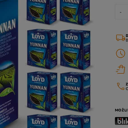
-
D
D
Z
O
MOŻLI