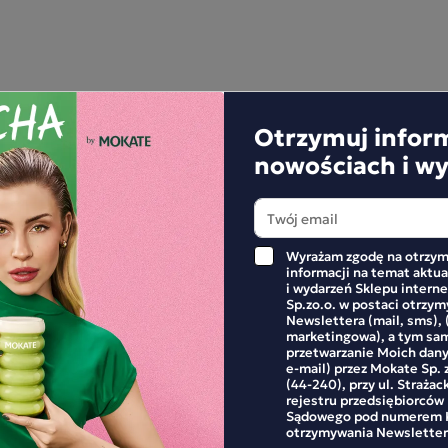
Otrzymuj infor
APISZE RECENZJĘ
nowościach i w
Wyrażam zgodę na otrzym
informacji na temat aktu
i wydarzeń Sklepu inter
Sp.zo.o. w postaci otrzy
Newslettera (mail, sms), 
marketingowa), a tym sa
przetwarzanie Moich dan
e-mail) przez Mokate Sp. z
(44-240), przy ul. Strażac
rejestru przedsiębiorców
Sądowego pod numerem K
otrzymywania Newsletter