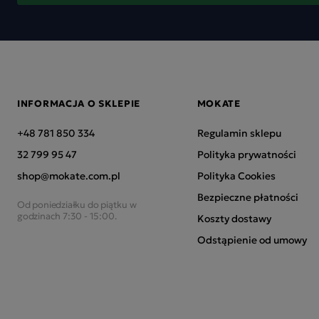
INFORMACJA O SKLEPIE
MOKATE
+48 781 850 334
Regulamin sklepu
32 799 95 47
Polityka prywatności
shop@mokate.com.pl
Polityka Cookies
Bezpieczne płatności
Od poniedziałku do piątku w
godzinach 7:30 - 15:00.
Koszty dostawy
Odstąpienie od umowy