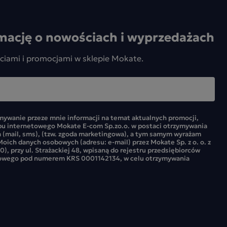
mację o nowościach i wyprzedażach
ciami i promocjami w sklepie Mokate.
ywanie przeze mnie informacji na temat aktualnych promocji,
pu internetowego Mokate E-com Sp.zo.o. w postaci otrzymywania
 (mail, sms), (tzw. zgoda marketingowa), a tym samym wyrażam
oich danych osobowych (adresu: e-mail) przez Mokate Sp. z o. o. z
0), przy ul. Strażackiej 48, wpisaną do rejestru przedsiębiorców
owego pod numerem KRS 0001142134, w celu otrzymywania