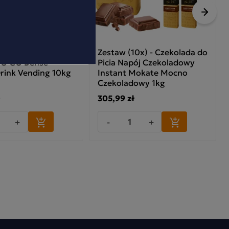
Nastę
zekolada do Picia
Zestaw (10x) - Czekolada do
TO GO Dense
Picia Napój Czekoladowy
Drink Vending 10kg
Instant Mokate Mocno
Czekoladowy 1kg
305,99 zł
+
-
+