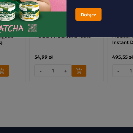
rbatka
Zestaw Hurtowy Herbata
Zestaw C
agoda
Malina i Truskawka 10szt
Mokate 
ią
Instant 
54,99 zł
495,55 zł
-
+
-