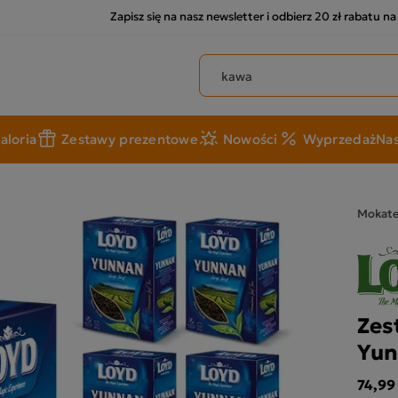
Zapisz się na nasz newsletter i odbierz 20 zł rabatu n
Szukaj produktów
aloria
Zestawy prezentowe
Nowości
Wyprzedaż
Nas
Mokat
Zes
Yun
74,99 