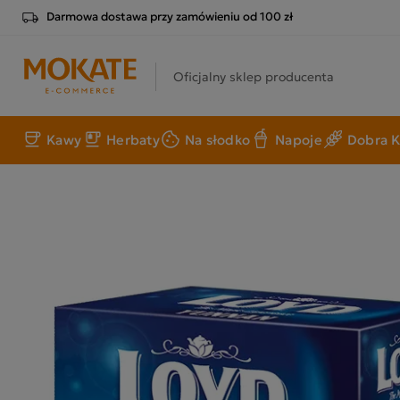
Darmowa dostawa przy zamówieniu od 100 zł
Oficjalny sklep producenta
Kawy
Herbaty
Na słodko
Napoje
Dobra K