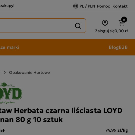
a zakupy!
PL / PLN
Pomoc
Kontakt
0
Zaloguj się
0,00 zł
ze marki
Blog
B2B
e
Opakowanie Hurtowe
taw Herbata czarna liściasta LOYD
nan 80 g 10 sztuk
zł
74,99 zł/kg