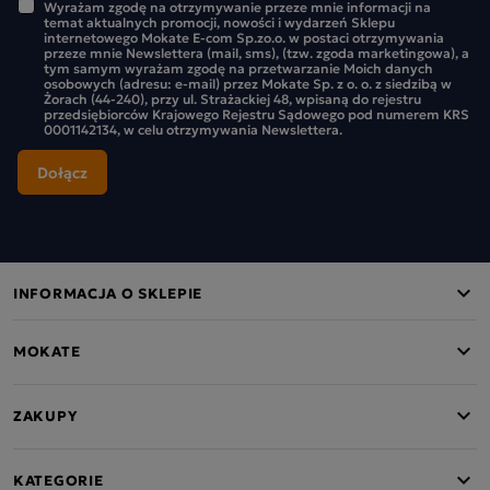
Wyrażam zgodę na otrzymywanie przeze mnie informacji na
temat aktualnych promocji, nowości i wydarzeń Sklepu
internetowego Mokate E-com Sp.zo.o. w postaci otrzymywania
przeze mnie Newslettera (mail, sms), (tzw. zgoda marketingowa), a
tym samym wyrażam zgodę na przetwarzanie Moich danych
osobowych (adresu: e-mail) przez Mokate Sp. z o. o. z siedzibą w
Żorach (44-240), przy ul. Strażackiej 48, wpisaną do rejestru
przedsiębiorców Krajowego Rejestru Sądowego pod numerem KRS
0001142134, w celu otrzymywania Newslettera.
INFORMACJA O SKLEPIE
MOKATE
ZAKUPY
KATEGORIE