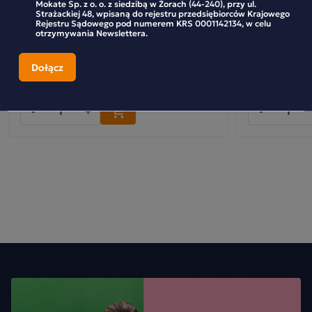
Mokate Sp. z o. o. z siedzibą w Żorach (44-240), przy ul.
Zestaw 14 sztuk - MINI BATON PREBIOTYK
Zestaw 10 szt
Strażackiej 48, wpisaną do rejestru przedsiębiorców Krajowego
Rejestru Sądowego pod numerem KRS 0001142134, w celu
102G
otrzymywania Newslettera.
149,07 zł
89,79 zł
-
+
-