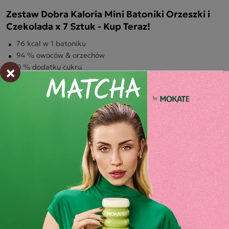
Zestaw Dobra Kaloria Mini Batoniki Orzeszki i
Czekolada x 7 Sztuk - Kup Teraz!
76 kcal w 1 batoniku
94 % owoców & orzechów
×
0 % dodatku cukru
Źródło witaminy B3 (niacyna)
Odpowiedni dla wegan & wegetarian
Tylko 6 składników
Składniki i wartości odżywcze
Opinie o produkcie
BĄDŹ PIERWSZYM KTÓRY NAPISZE RECENZJĘ