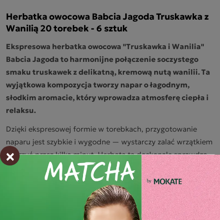
Herbatka owocowa Babcia Jagoda Truskawka z
Wanilią 20 torebek - 6 sztuk
Ekspresowa herbatka owocowa "Truskawka i Wanilia"
Babcia Jagoda to harmonijne połączenie soczystego
smaku truskawek z delikatną, kremową nutą wanilii. Ta
wyjątkowa kompozycja tworzy napar o łagodnym,
słodkim aromacie, który wprowadza atmosferę ciepła i
relaksu.
Dzięki ekspresowej formie w torebkach, przygotowanie
naparu jest szybkie i wygodne — wystarczy zalać wrzątkiem
×
i parzyć przez kilka minut. Herbata ta doskonale sprawdza
się jako rozgrzewający napój na chłodne dni, ale może być
również podawana na zimno jako orzeźwiająca alternatywa.
Jest to produkt bez kofeiny, co czyni go odpowiednim na
każdą porę dnia. Herbatki Babcia Jagoda to produkty
cenione przez naszych klientów za wyjątkowo owocowe