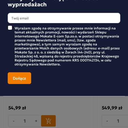
wyprzedażach
Wyrażam zgodę na otrzymywanie przeze mnie informacji na
temat aktualnych promocji, nowości i wydarzeń Sklepu
internetowego Mokate E-com Sp.zo.o. w postaci otrzymywania
przeze mnie Newslettera (mail, sms), (tzw. zgoda
marketingowa), a tym samym wyrażam zgodę na
przetwarzanie Moich danych osobowych (adresu: e-mail) przez
Mokate Sp. z o. o. z siedzibą w Żorach (44-240), przy ul.
Strażackiej 48, wpisaną do rejestru przedsiębiorców Krajowego
Rejestru Sądowego pod numerem KRS 0001142134, w celu
otrzymywania Newslettera.
Zestaw 10 sztuk Hot Winter Sweet Lemon
Zestaw (8x) 
Herbatka rozgrzewająca
MOKATE TO G
VENDING
54,99 zł
549,99 zł
-
+
-