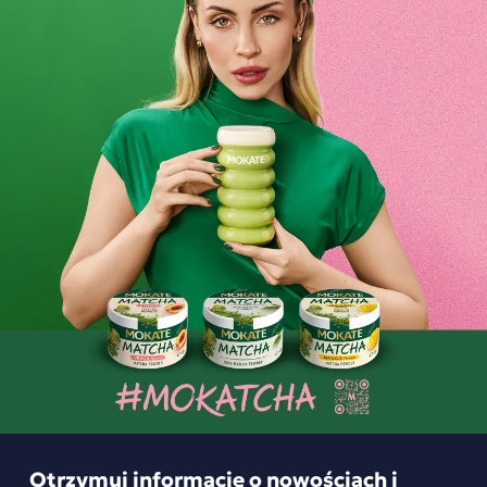
smaki.
Składniki i wartości odżywcze
Opinie o produkcie
BĄDŹ PIERWSZYM KTÓRY NAPISZE RECENZJĘ
Podobne produkty
Otrzymuj informację o nowościach i