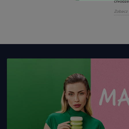
łyku, a co...
chłodze
Zobacz więcej
Zobacz 