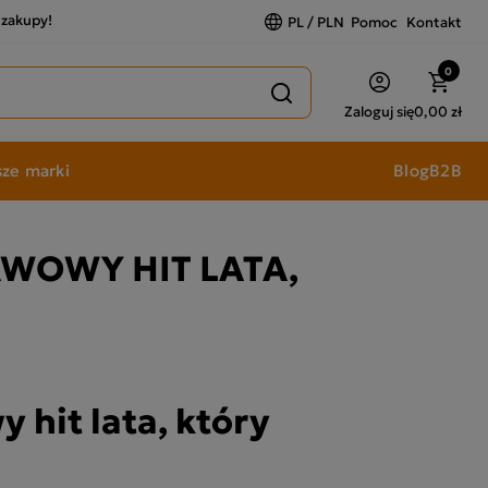
a zakupy!
PL / PLN
Pomoc
Kontakt
0
Zaloguj się
0,00 zł
ze marki
Blog
B2B
AWOWY HIT LATA,
 hit lata, który