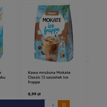
e
Kawa mrożona Mokate
Froz
aku
Classic 12 saszetek Ice
Capp
frappe
Mala
8,99 zł
2,99 
-
+
-