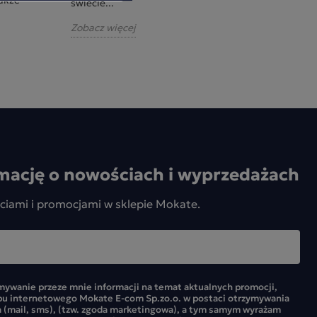
świecie...
doskona
Zobacz więcej
Zobacz
mację o nowościach i wyprzedażach
ciami i promocjami w sklepie Mokate.
ywanie przeze mnie informacji na temat aktualnych promocji,
pu internetowego Mokate E-com Sp.zo.o. w postaci otrzymywania
 (mail, sms), (tzw. zgoda marketingowa), a tym samym wyrażam