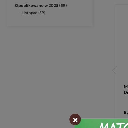
Opublikowano w 2025 (59)
Promocja
Listopad (59)
a Fusion
Cappuccino Mokate o
M
no Lody
smaku Pina Colada 40 g
D
3,14 zł
3,49 zł
-10%
8
×
3,49 zł
Najniższa cena z 30 dni:
-
+