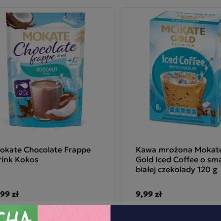
okate Chocolate Frappe
Kawa mrożona Mokat
rink Kokos
Gold Iced Coffee o sm
białej czekolady 120 g
,99 zł
9,99 zł
-
+
-
+