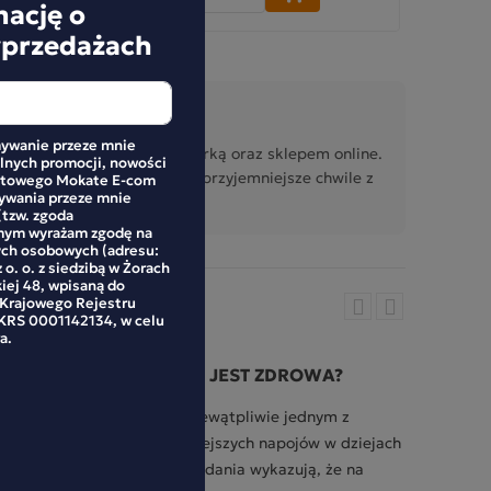
mację o
yprzedażach
ywanie przeze mnie
rzy działania związane z marką oraz sklepem online.
alnych promocji, nowości
roduktowymi i pomysłami na przyjemniejsze chwile z
netowego Mokate E-com
mywania przeze mnie
(tzw. zgoda
mym wyrażam zgodę na
ych osobowych (adresu:
 o. o. z siedzibą w Żorach
kiej 48, wpisaną do
 Krajowego Rejestru
RS 0001142134, w celu
a.
CZY KAWA JEST ZDROWA?
JAK 
Kawa jest niewątpliwie jednym z
Kawy m
rniejszych
najpopularniejszych napojów w dziejach
takie 
nego, ma
ludzkości. Badania wykazują, że na
espress
akże