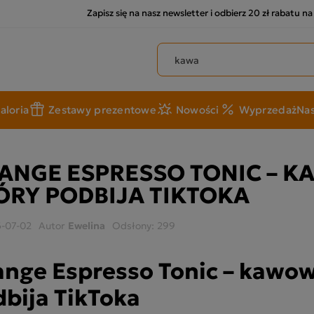
Zapisz się na nasz newsletter i odbierz 20 zł rabatu n
Szukaj produktów
aloria
Zestawy prezentowe
Nowości
Wyprzedaż
Nas
ANGE ESPRESSO TONIC – K
ÓRY PODBIJA TIKTOKA
-07-02
Autor
Ewelina
Odsłony:
299
nge Espresso Tonic – kawowy
bija TikToka