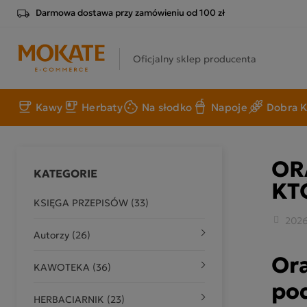
Darmowa dostawa przy zamówieniu od 100 zł
Oficjalny sklep producenta
Kawy
Herbaty
Na słodko
Napoje
Dobra K
OR
KATEGORIE
KT
KSIĘGA PRZEPISÓW (33)
2026
Autorzy (26)
Ora
KAWOTEKA (36)
pod
HERBACIARNIK (23)