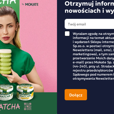
Otrzymuj infor
nowościach i w
Ewelina
Wyrażam zgodę na otrzym
Ewelina jest częścią zespołu Mokate i na co dzień współtwo
informacji na temat aktu
W swoich artykułach dzieli się inspiracjami, nowościami p
i wydarzeń Sklepu inter
Sp.zo.o. w postaci otrzy
kawą i herbatą.
Newslettera (mail, sms), 
marketingowa), a tym sa
przetwarzanie Moich dan
e-mail) przez Mokate Sp. z
(44-240), przy ul. Strażac
rejestru przedsiębiorców
ANE POSTY
Sądowego pod numerem K
otrzymywania Newsletter
ROBIĆ COLD BREW?
CZY KAWA WYPŁUKUJE
MAGNEZ?
ld brew to smaczny i
Kawa jest jednym z najpopula
ający napój, który
napojów na świecie. Nic dziw
owywany jest poprzez
wyjątkowy smak i aromat, a t