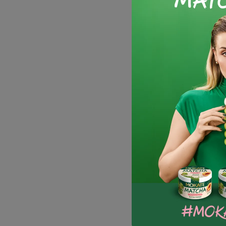
POLEC
 KAWY?
CZY KAWA PODNOSI CIŚNIENIE?
JAK Z
anką,
Kawoszy z dnia na dzień wciąż
Kawa co
ne
przybywa. Nic dziwnego, w smaku kawy
odśwież
to
rozkochać można się już po pierwszym
przygot