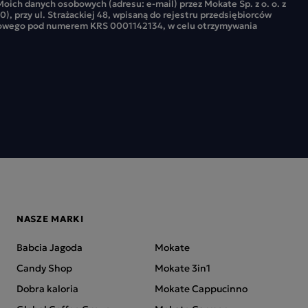
oich danych osobowych (adresu: e-mail) przez Mokate Sp. z o. o. z
0), przy ul. Strażackiej 48, wpisaną do rejestru przedsiębiorców
owego pod numerem KRS 0001142134, w celu otrzymywania
NASZE MARKI
Babcia Jagoda
Mokate
Candy Shop
Mokate 3in1
Dobra kaloria
Mokate Cappucinno