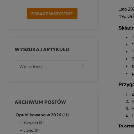
Lato 20
ZOBACZ WSZYSTKIE
tzw. Or
Składn
•
1
•
WYSZUKAJ ARTYKUŁU
•
1
•
•
k
•
Przyg
1.
Z
2.
ARCHIWUM POSTÓW
3.
Opublikowano w 2026 (11)
4.
Sierpień (2)
To orze
Lipiec (9)