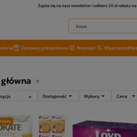
Zapisz się na nasz newsletter i odbierz 20 zł rabatu n
Szukaj produktów
aloria
Zestawy prezentowe
Nowości
Wyprzedaż
Nas
 główna
9


Dostępność
Wybory
Cena
Pakiet