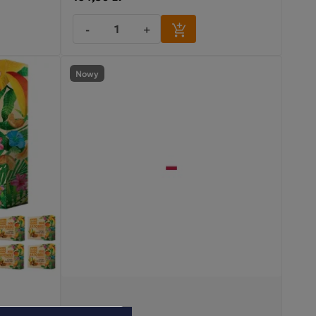
-
+
Nowy