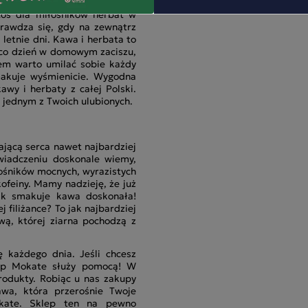
czynać każdy dzień. W naszej
coś dla miłośników herbat w
prawdza się, gdy na zewnątrz
letnie dni. Kawa i herbata to
a co dzień w domowym zaciszu,
em warto umilać sobie każdy
akuje wyśmienicie. Wygodna
wy i herbaty z całej Polski.
ę jednym z Twoich ulubionych.
ającą serca nawet najbardziej
wiadczeniu doskonale wiemy,
ośników mocnych, wyrazistych
ofeiny. Mamy nadzieję, że już
ak smakuje kawa doskonała!
filiżance? To jak najbardziej
ą, której ziarna pochodzą z
ę każdego dnia. Jeśli chcesz
lep Mokate służy pomocą! W
rodukty. Robiąc u nas zakupy
awa, która przerośnie Twoje
kate. Sklep ten na pewno