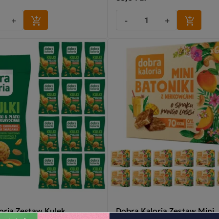
+
-
+
oria Zestaw Kulek
Dobra Kaloria Zestaw Mini