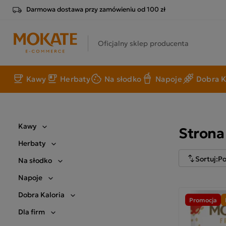
Darmowa dostawa przy zamówieniu od 100 zł
Oficjalny sklep producenta
Kawy
Herbaty
Na słodko
Napoje
Dobra K
Kawy
Strona
Herbaty
Sortuj:
Na słodko
Napoje
Dobra Kaloria
Promocja
Dla firm