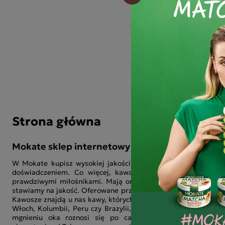
Śniadanio
sztuk
40,20 zł
-
Strona główna
Mokate sklep internetowy z kawą i herbatą
W Mokate kupisz wysokiej jakości kawy i herbaty. Jesteśmy 
doświadczeniem. Co więcej, kawa i herbata jest bliska n
prawdziwymi miłośnikami. Mają one nie tylko fantastyczny 
stawiamy na jakość. Oferowane przez nas kawy i herbaty poch
Kawosze znajdą u nas kawy, których specjalnie wyselekcjonowa
Włoch, Kolumbii, Peru czy Brazylii, sprawiają, że kawa ma wy
mgnieniu oka roznosi się po całym pomieszczeniu. Smak