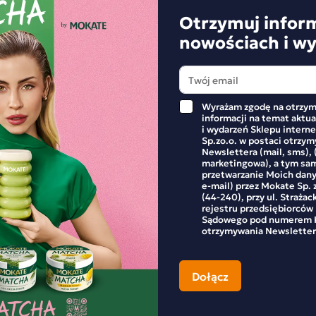
wych Kukurydzianych 12
Batoników Mango 14 sztuk
Otrzymuj infor
nowościach i w
125,86 zł
+
-
+
Wyrażam zgodę na otrzym
informacji na temat aktu
i wydarzeń Sklepu inter
Sp.zo.o. w postaci otrzy
Newslettera (mail, sms), 
marketingowa), a tym sa
przetwarzanie Moich dan
e-mail) przez Mokate Sp. z
(44-240), przy ul. Strażac
rejestru przedsiębiorców
Sądowego pod numerem K
rodzinną firmą z wieloletnim
otrzymywania Newsletter
aszemu sercu – jesteśmy ich
smak, ale i aromat. W Mokate
odzą z wielu zakątków świata.
ne ziarna, pochodzące m.in. z
razisty smak, a jej aromat, w
 wysokiej jakości kaw jest