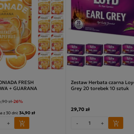
ONIADA FRESH
Zestaw Herbata czarna Loy
WA + GUARANA
Grey 20 torebek 10 sztuk
,90 zł
-26%
29,70 zł
34,90 zł
a z 30 dni:
+
-
+