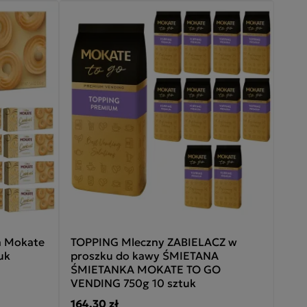
a Mokate
TOPPING Mleczny ZABIELACZ w
uk
proszku do kawy ŚMIETANA
ŚMIETANKA MOKATE TO GO
VENDING 750g 10 sztuk
164,30 zł