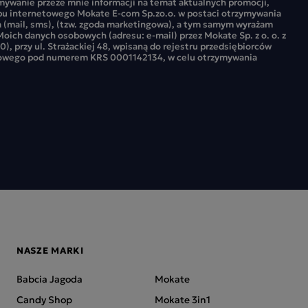
ywanie przeze mnie informacji na temat aktualnych promocji,
pu internetowego Mokate E-com Sp.zo.o. w postaci otrzymywania
 (mail, sms), (tzw. zgoda marketingowa), a tym samym wyrażam
oich danych osobowych (adresu: e-mail) przez Mokate Sp. z o. o. z
0), przy ul. Strażackiej 48, wpisaną do rejestru przedsiębiorców
owego pod numerem KRS 0001142134, w celu otrzymywania
NASZE MARKI
Babcia Jagoda
Mokate
Candy Shop
Mokate 3in1