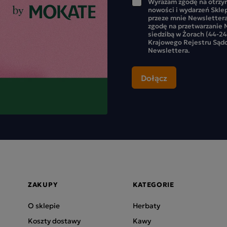
Wyrażam zgodę na otrzym
nowości i wydarzeń Skle
przeze mnie Newslettera
zgodę na przetwarzanie M
siedzibą w Żorach (44-24
Krajowego Rejestru Sąd
Newslettera.
ZAKUPY
KATEGORIE
O sklepie
Herbaty
Koszty dostawy
Kawy