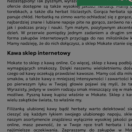
niezastąpiony! Tak pysznym, wyrazistym akcentem warto rozpo
ofercie dostępne są także wysokiej jakości herbaty. Mamy 
torebkach, a także dla herbat liściastych. Gorąca herbata s
panuje chłód. Herbatką na zimno warto ochładzać się z gorące, 
najbardziej znane i lubiane napoje pite na gorąco, zarówno n
jak i podczas pracy i nauki. Tym małym, pozytywnym akcent
dzień. W przerwie pomiędzy jednym zadaniem a drugim sm
forma zakupów internetowych przyciąga do nas miłośników ka
Mamy nadzieję, że do nich dołączysz, a sklep Mokate stanie si
Kawa sklep internetowy
Mokate to sklep z kawą online. Co więcej, sklep z kawą podbij
wymagających smakoszy. Dzięki naszemu wieloletniemu doś
czego od kawy oczekują prawdziwi kawosze. Mamy coś dla mił
smaków, a także kawy o mniejszej intensywności i zawartości k
po pierwszym łyku w Twojej głowie pojawi się myśl, że t
Wyrazisty, jedyny w swoim rodzaju smak mieszczący się w małej 
możliwe. Pyszną kawę kupisz właśnie w Mokate. Sklep z kaw
wielu zakątków świata, to właśnie my.
Filiżanką ulubionej kawy bądź herbaty warto delektować si
cieszyć się każdym łykiem swojego ulubionego napoju, sk
naszym asortymencie znajdziesz wyłącznie wysokiej jakości p
online, masz pewność, że w Twoje ręce trafi herbata i k
najśmielsze oczekiwania. Zapraszamy do zakupów w Mo