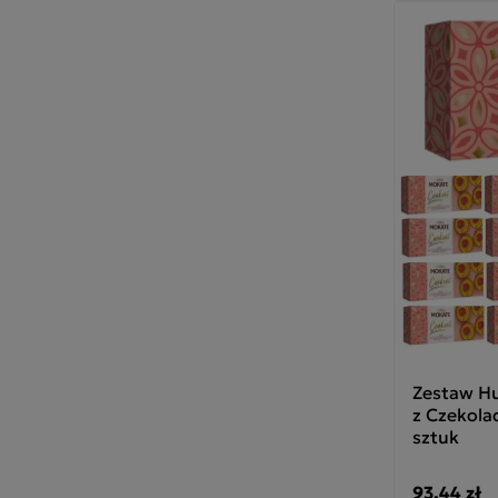
Zestaw H
z Czekola
sztuk
93,44 zł