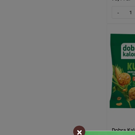
-
×
Dobra Kal