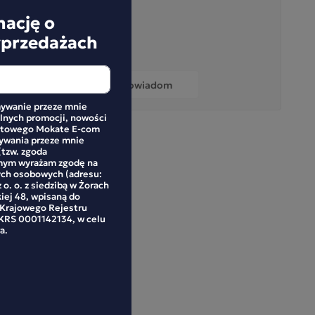
mację o
yprzedażach
0,00 zł
Powiadom
ywanie przeze mnie
alnych promocji, nowości
netowego Mokate E-com
mywania przeze mnie
(tzw. zgoda
mym wyrażam zgodę na
ych osobowych (adresu:
 o. o. z siedzibą w Żorach
kiej 48, wpisaną do
 Krajowego Rejestru
RS 0001142134, w celu
a.