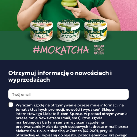
Podobne produkty
Mokate Cookies ciastka z orzeszkami
arachidowymi 150 g zestaw 16 sztuk
Ciasteczka z orzeszkami arachidowymi 150 g
Wysokiej jakości składniki, idealny smak i eleganckie
Otrzymuj informację o nowościach i
opakowanie, to elementy składające się na linię, w której
wyprzedażach
każdy miłośnik ciastek odnajdzie coś dla siebie. Kolekcje
ciastek z czekoladą, maślane, z dodatkiem orzechów. białej
czekolady lub malin, mogą być ozdobą każdego stołu.
Wyrażam zgodę na otrzymywanie przeze mnie informacji na
temat aktualnych promocji, nowości i wydarzeń Sklepu
Co sprawia, że ciasteczka Mokate są tak wyjątkowe? Po
internetowego Mokate E-com Sp.zo.o. w postaci otrzymywania
przeze mnie Newslettera (mail, sms), (tzw. zgoda
pierwsze, są one niezwykle wszechstronne. Można je jeść na
marketingowa), a tym samym wyrażam zgodę na
przetwarzanie Moich danych osobowych (adresu: e-mail) przez
Dobra Kaloria Zestaw Kulek Śniadaniowych
Zestaw Herbat
śniadanie z filiżanką gorącej herbaty, zabrać ze sobą do
Mokate Sp. z o. o. z siedzibą w Żorach (44-240), przy ul.
Kukurydzianych 12 sztuk
torebek 10 sz
Strażackiej 48, wpisaną do rejestru przedsiębiorców Krajowego
pracy lub szkoły jako przekąskę, a także podać na deser po