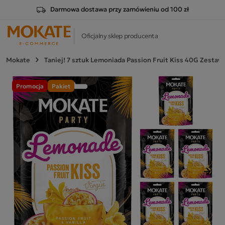
Darmowa dostawa przy zamówieniu od 100 zł
Oficjalny sklep producenta
Mokate
Taniej! 7 sztuk Lemoniada Passion Fruit Kiss 40G Zestaw
Promocja
Pakiet
Nast