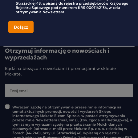
Strażackiej 48, wpisaną do rejestru przedsiębiorców Krajowego
Rejestru Sądowego pod numerem KRS 0001142134, w celu
otrzymywania Newslettera.
Otrzymuj informację o nowościach i
wyprzedażach
Bądź na bieżąco z nowościami i promocjami w sklepie
Mokate.
Wyrażam zgodę na otrzymywanie przeze mnie informacji na
temat aktualnych promocji, nowości i wydarzeń Sklepu
internetowego Mokate E-com Sp.zo.o. w postaci otrzymywania
przeze mnie Newslettera (mail, sms), (tzw. zgoda marketingowa), a
tym samym wyrażam zgodę na przetwarzanie Moich danych
osobowych (adresu: e-mail) przez Mokate Sp. z o. o. z siedzibą w
Żorach (44-240), przy ul. Strażackiej 48, wpisaną do rejestru
przedsiębiorców Krajowego Rejestru Sądowego pod numerem KRS