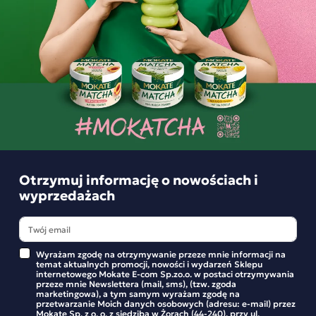
Opinie o produkcie
BĄDŹ PIERWSZYM KTÓRY NAPISZE RECENZJĘ
Otrzymuj informację o nowościach i
wyprzedażach
Wyrażam zgodę na otrzymywanie przeze mnie informacji na
temat aktualnych promocji, nowości i wydarzeń Sklepu
internetowego Mokate E-com Sp.zo.o. w postaci otrzymywania
przeze mnie Newslettera (mail, sms), (tzw. zgoda
marketingowa), a tym samym wyrażam zgodę na
przetwarzanie Moich danych osobowych (adresu: e-mail) przez
Mokate Sp. z o. o. z siedzibą w Żorach (44-240), przy ul.