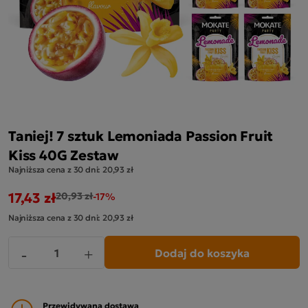
Taniej! 7 sztuk Lemoniada Passion Fruit
Kiss 40G Zestaw
Najniższa cena z 30 dni:
20,93 zł
17,43 zł
20,93 zł
-17%
Najniższa cena z 30 dni:
20,93 zł
Dodaj do koszyka
-
+
Przewidywana dostawa