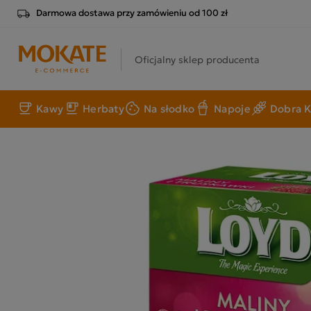
Darmowa dostawa przy zamówieniu od 100 zł
Oficjalny sklep producenta
Kawy
Herbaty
Na słodko
Napoje
Dobra K