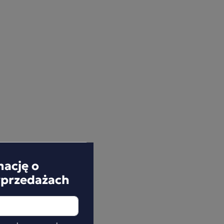
mację o
yprzedażach