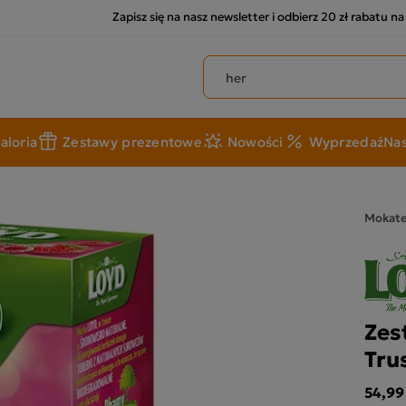
Zapisz się na nasz newsletter i odbierz 20 zł rabatu n
Szukaj produktów
aloria
Zestawy prezentowe
Nowości
Wyprzedaż
Nas
Mokat
Zes
Tru
54,99