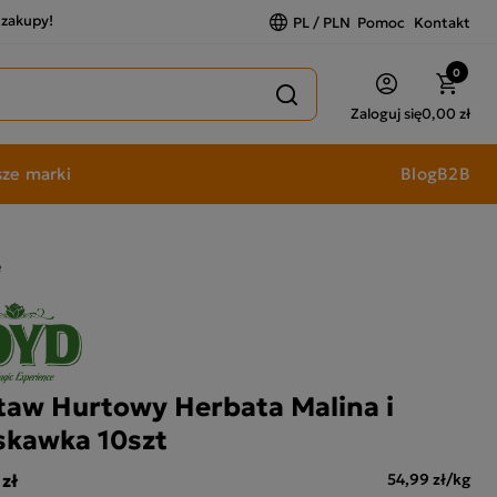
a zakupy!
PL / PLN
Pomoc
Kontakt
0
Zaloguj się
0,00 zł
ze marki
Blog
B2B
e
taw Hurtowy Herbata Malina i
skawka 10szt
 zł
54,99 zł/kg