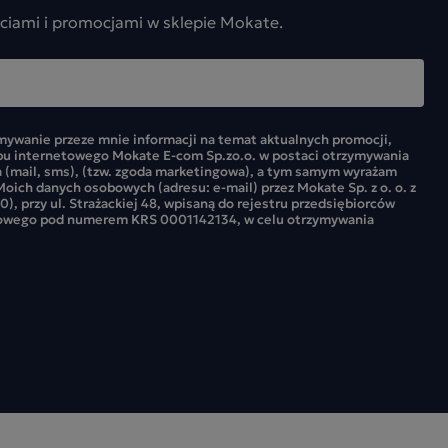
ciami i promocjami w sklepie Mokate.
ywanie przeze mnie informacji na temat aktualnych promocji,
pu internetowego Mokate E-com Sp.zo.o. w postaci otrzymywania
 (mail, sms), (tzw. zgoda marketingowa), a tym samym wyrażam
oich danych osobowych (adresu: e-mail) przez Mokate Sp. z o. o. z
0), przy ul. Strażackiej 48, wpisaną do rejestru przedsiębiorców
owego pod numerem KRS 0001142134, w celu otrzymywania