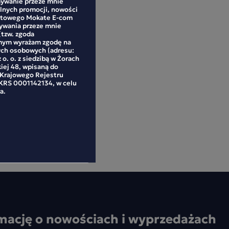
ywanie przeze mnie
alnych promocji, nowości
netowego Mokate E-com
mywania przeze mnie
(tzw. zgoda
mym wyrażam zgodę na
ych osobowych (adresu:
 o. o. z siedzibą w Żorach
kiej 48, wpisaną do
 Krajowego Rejestru
RS 0001142134, w celu
a.
mację o nowościach i wyprzedażach