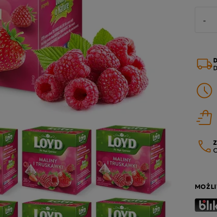
-
D
D
Z
O
MOŻLI