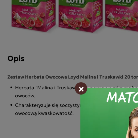
Opis
Zestaw Herbata Owocowa Loyd Malina i Truskawki 20 tor
×
Herbata "Malina i Truskawki" to owocowa mieszank
owoców.
Charakteryzuje się soczystym aromatem świeżych mal
owocową kwaskowatość.