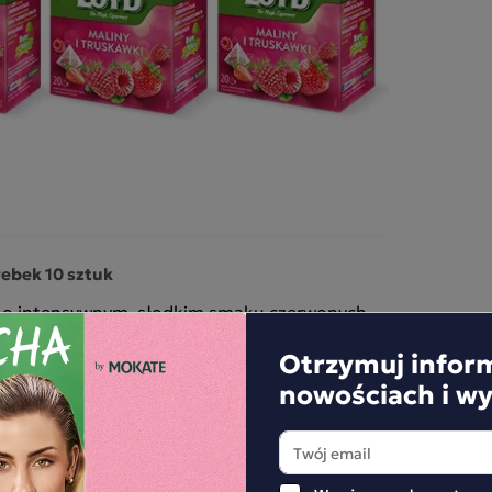
ebek 10 sztuk
a o intensywnym, słodkim smaku czerwonych
Otrzymuj infor
in, który nadaje naparowi wyrazistą,
nowościach i w