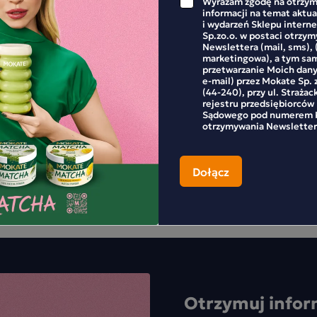
Wyrażam zgodę na otrzym
informacji na temat aktu
i wydarzeń Sklepu inter
Sp.zo.o. w postaci otrzy
Newslettera (mail, sms), 
marketingowa), a tym sa
przetwarzanie Moich dan
e-mail) przez Mokate Sp. z
(44-240), przy ul. Strażac
rejestru przedsiębiorców
Sądowego pod numerem K
APISZE RECENZJĘ
otrzymywania Newsletter
Otrzymuj infor