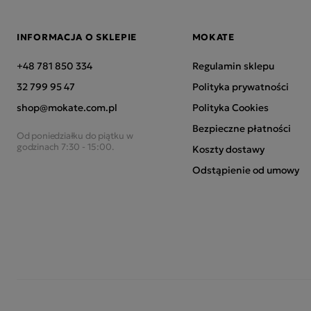
INFORMACJA O SKLEPIE
MOKATE
+48 781 850 334
Regulamin sklepu
32 799 95 47
Polityka prywatności
shop@mokate.com.pl
Polityka Cookies
Bezpieczne płatności
Od poniedziałku do piątku w
godzinach 7:30 - 15:00.
Koszty dostawy
Odstąpienie od umowy