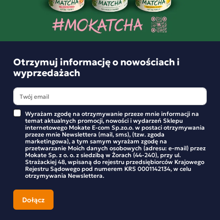
Piramidki zapewniają całym listkom herbaty wystarczająco
dużo miejsca, aby w pełni mogły się rozwinąć i zaofiarować
wyraźny zapach i wyrafinowany smak naparu. Herbatka
znakomicie odpręża, jest doskonałą propozycją na chłodne
wieczory.
Otrzymuj informację o nowościach i
wyprzedażach
Składniki i wartości odżywcze
Wyrażam zgodę na otrzymywanie przeze mnie informacji na
temat aktualnych promocji, nowości i wydarzeń Sklepu
internetowego Mokate E-com Sp.zo.o. w postaci otrzymywania
przeze mnie Newslettera (mail, sms), (tzw. zgoda
marketingowa), a tym samym wyrażam zgodę na
Opinie o produkcie
przetwarzanie Moich danych osobowych (adresu: e-mail) przez
Mokate Sp. z o. o. z siedzibą w Żorach (44-240), przy ul.
Strażackiej 48, wpisaną do rejestru przedsiębiorców Krajowego
Rejestru Sądowego pod numerem KRS 0001142134, w celu
BĄDŹ PIERWSZYM KTÓRY NAPISZE RECENZJĘ
otrzymywania Newslettera.