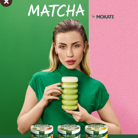
×
Warming Tea Rozgrzewająca POMARAŃCZA
to promienie
słońca zamknięte w owocu pomarańczy doprawione
aksamitnym cynamonem oraz aromatycznymi goździkami, a
do tego cudowna słodycz z korzenia lukrecji.
Ten tercet to idealne towarzystwo na chłodne jesienno-
zimowe dni. Herbatka od Loyd to dokładnie
skomponowana mieszanka herbaty ziołowej, pysznych
owoców i aromatycznych przypraw. Produkowany ze
skrupulatnie dobranych składników owocowy napar o
smaku pomarańczy, cynamonu i goździków urzeka
głębokim, wyraźnym zapachem oraz zachwyca
intensywnym, słodko-korzennym smakiem.
Wysublimowany, szlachetny smak cynamonu i słodki
aromat pomarańczy oraz delikatna nuta goździków i jeżyny
zostały zamknięte w przezroczystych torebkach-
piramidkach.