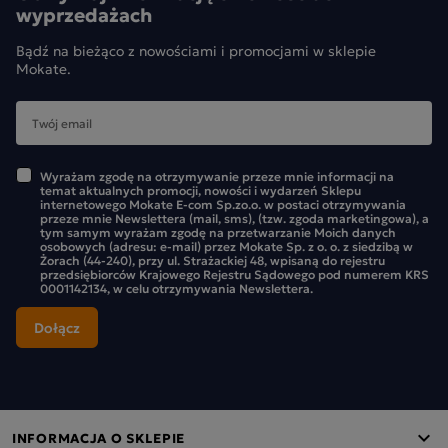
wyprzedażach
Bądź na bieżąco z nowościami i promocjami w sklepie
Mokate.
Wyrażam zgodę na otrzymywanie przeze mnie informacji na
temat aktualnych promocji, nowości i wydarzeń Sklepu
internetowego Mokate E-com Sp.zo.o. w postaci otrzymywania
przeze mnie Newslettera (mail, sms), (tzw. zgoda marketingowa), a
tym samym wyrażam zgodę na przetwarzanie Moich danych
osobowych (adresu: e-mail) przez Mokate Sp. z o. o. z siedzibą w
Żorach (44-240), przy ul. Strażackiej 48, wpisaną do rejestru
przedsiębiorców Krajowego Rejestru Sądowego pod numerem KRS
0001142134, w celu otrzymywania Newslettera.
INFORMACJA O SKLEPIE