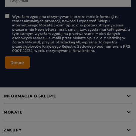
Wyrażam zgodę na otrzymywanie przeze mnie informacji na
temat aktualnych promocji, nowości i wydarzeń Sklepu
internetowego Mokate E-com Sp.zo.o. w postaci otrzymywania
przeze mnie Newslettera (mail, sms), (tzw. zgoda marketingowa), a
tym samym wyrażam zgodę na przetwarzanie Moich danych
osobowych (adresu: e-mail) przez Mokate Sp. z o. o. z siedzibą w
Żorach (44-240), przy ul. Strażackiej 48, wpisaną do rejestru
przedsiębiorców Krajowego Rejestru Sądowego pod numerem KRS
0001142134, w celu otrzymywania Newslettera.
INFORMACJA O SKLEPIE
MOKATE
ZAKUPY