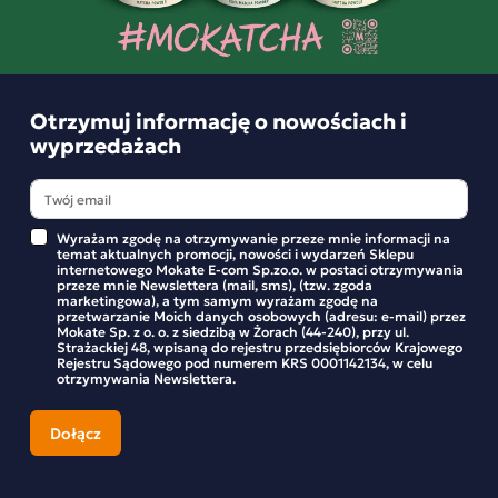
Otrzymuj informację o nowościach i
wyprzedażach
Napój Kawowy 3w1 Instant Brown Sugar 3in1
Mokate Mix Kawowy 24 saszetki
Wyrażam zgodę na otrzymywanie przeze mnie informacji na
Szybki Luksus Kawy Instant: Mokate Mix 3w1 to harmonijne
temat aktualnych promocji, nowości i wydarzeń Sklepu
połączenie kawy instant, mleka i delikatnego brązowego
internetowego Mokate E-com Sp.zo.o. w postaci otrzymywania
cukru, zapewniające natychmiastową dawkę luksusu i
przeze mnie Newslettera (mail, sms), (tzw. zgoda
marketingowa), a tym samym wyrażam zgodę na
smaku w jednym kubku.
przetwarzanie Moich danych osobowych (adresu: e-mail) przez
Ciepły Komfort Brązowego Cukru: Odkryj przyjemność
Mokate Sp. z o. o. z siedzibą w Żorach (44-240), przy ul.
Strażackiej 48, wpisaną do rejestru przedsiębiorców Krajowego
kawowego rytuału z nutą słodyczy. Brązowy cukier dodaje
Rejestru Sądowego pod numerem KRS 0001142134, w celu
ciepłego aromatu, tworząc napój, który podkreśla
otrzymywania Newslettera.
doskonałość każdego poranka.
Bezproblemowe Rozkosze W Jednej Chwili: Mokate Mix 3w1
to nie tylko napój, to moment przyjemności bez
konieczności skomplikowanego przygotowywania. Gotowy
na natychmiastowe delektowanie się ulubioną kawą.