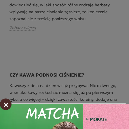
dowiedzieć się, w jaki sposób różne rodzaje herbaty
wpływają na nasze ciśnienie tętnicze, to koniecznie
zapoznaj się z treścią poniższego wpisu.
Zobacz więcej
CZY KAWA PODNOSI CIŚNIENIE?
Kawoszy z dnia na dzień wciąż przybywa. Nic dziwnego,
w smaku kawy rozkochać można się już po pierwszym
łyku, a co więcej – dzięki zawartości kofeiny, dodaje ona
×
energii. W tym wpisie odpowiemy jednak na pytanie,
czy kawa podnosi ciśnienie tętnicze. Czy codzienne picie
kawy wpływa na wzrost ciśnienia? Czy kawę pić mogą
osoby chorujące na nadciśnienie? Odpowiadamy!