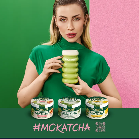
Zobacz więcej
CZY KAWA JEST ZDROWA?
Kawa jest niewątpliwie jednym z najpopularniejszych
napojów w dziejach ludzkości. Badania wykazują, że na
świecie spożywanych jest około 2 mld filiżanek kawy
dziennie przez populację około 80% dorosłych ludzi.
Nie od dziś wiadomo, że filiżanka tego naparu w
codziennej diecie wpływa pozytywnie zarówno na nasze
zdrowie, jak i samopoczucie. Temat kawy bardzo często
przewija się w dyskusjach na temat ogólnego zdrowia
człowieka, a zdania nierzadko potrafią być podzielone.
Jeżeli chcesz dowiedzieć...