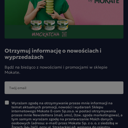
Otrzymuj informację o nowościach i
wyprzedażach
Bądź na bieżąco z nowościami i promocjami w sklepie
Mokate.
Wyrażam zgodę na otrzymywanie przeze mnie informacji na
temat aktualnych promocji, nowości i wydarzeń Sklepu
internetowego Mokate E-com Sp.zo.o. w postaci otrzymywania
przeze mnie Newslettera (mail, sms), (tzw. zgoda marketingowa), a
tym samym wyrażam zgodę na przetwarzanie Moich danych
osobowych (adresu: e-mail) przez Mokate Sp. z o. o. z siedzibą w
Żorach (44-240), przy ul. Strażackiej 48, wpisaną do rejestru