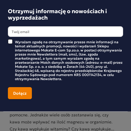
Zobacz więcej
Otrzymuj informację o nowościach i
wyprzedażach
Wyrażam zgodę na otrzymywanie przeze mnie informacji na
temat aktualnych promocji, nowości i wydarzeń Sklepu
internetowego Mokate E-com Sp.zo.o. w postaci otrzymywania
CZY KAWA WYPŁUKUJE MAGNEZ?
przeze mnie Newslettera (mail, sms), (tzw. zgoda
marketingowa), a tym samym wyrażam zgodę na
przetwarzanie Moich danych osobowych (adresu: e-mail) przez
Kawa jest jednym z najpopularniejszych napojów na
Mokate Sp. z o. o. z siedzibą w Żorach (44-240), przy ul.
Strażackiej 48, wpisaną do rejestru przedsiębiorców Krajowego
świecie. Nic dziwnego, ma wyjątkowy smak i aromat, a
Rejestru Sądowego pod numerem KRS 0001142134, w celu
otrzymywania Newslettera.
także zawiera kofeinę, która jest naturalnym
stymulantem. Kofeina pobudza układ nerwowy i
pomaga zmniejszyć uczucie zmęczenia, dlatego też
często jest spożywana rano, aby pomóc nam rozpocząć
dzień – jej właściwości pobudzające są w tym bardzo
pomocne. Jednakże wiele osób zastanawia się, czy
kawa może wpływać na ilość magnezu w organizmie.
Czy kawa wypłukuje witaminy? Czy kawa wypłukuje...