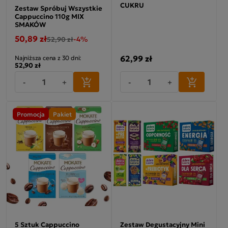
CUKRU
Zestaw Spróbuj Wszystkie
Cappuccino 110g MIX
SMAKÓW
50,89 zł
-4%
52,90 zł
62,99 zł
Najniższa cena z 30 dni:
52,90 zł
-
+
-
+
Promocja
Pakiet
5 Sztuk Cappuccino
Zestaw Degustacyjny Mini