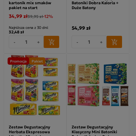
kartonik mix smaków
Batoniki Dobra Kaloria +
pakiet na start
Duże Batony
34,99 zł
-12%
39,95 zł
54,99 zł
Najniższa cena z 30 dni:
32,48 zł
-
+
-
+
Promocja
Pakiet
Zestaw Degustacyjny
Zestaw Degustacyjny
Herbata Ekspresowa
Klasyczny Mini Batoniki