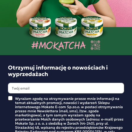
Najniższa cena z 30 dni:
Najniższa cena z 30 dni:
37,37 zł
48,76 zł
-
+
-
+
Promocja
Pakiet
Promocja
Pakiet
Otrzymuj informację o nowościach i
wyprzedażach
Wyrażam zgodę na otrzymywanie przeze mnie informacji na
temat aktualnych promocji, nowości i wydarzeń Sklepu
Mix Smaków
Mix Herbaty WARMING
internetowego Mokate E-com Sp.zo.o. w postaci otrzymywania
Rozgrzewająca Paka
TEA OWOCOWE SMAKI 8
przeze mnie Newslettera (mail, sms), (tzw. zgoda
marketingowa), a tym samym wyrażam zgodę na
Grzańce 4x3 smaki
sztuk
przetwarzanie Moich danych osobowych (adresu: e-mail) przez
37,92 zł
32,37 zł
Mokate Sp. z o. o. z siedzibą w Żorach (44-240), przy ul.
-25%
-32%
50,88 zł
47,92 zł
Strażackiej 48, wpisaną do rejestru przedsiębiorców Krajowego
Rejestru Sądowego pod numerem KRS 0001142134, w celu