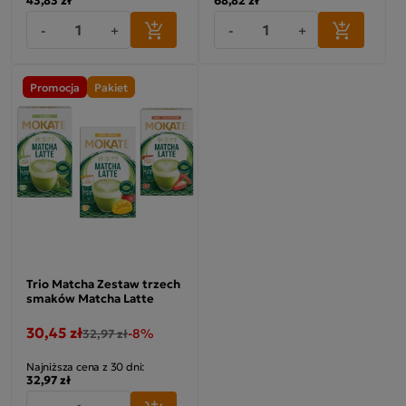
-
+
-
+
Promocja
Pakiet
Trio Matcha Zestaw trzech
smaków Matcha Latte
30,45 zł
-8%
32,97 zł
Najniższa cena z 30 dni:
32,97 zł