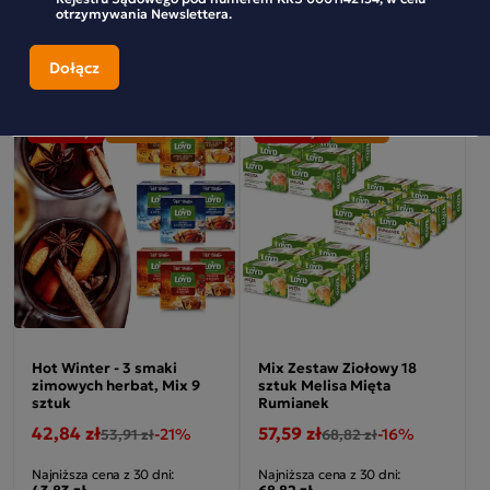
Najniższa cena z 30 dni:
Najniższa cena z 30 dni:
otrzymywania Newslettera.
47,11 zł
47,92 zł
-
+
-
+
Promocja
Pakiet
Promocja
Pakiet
Hot Winter - 3 smaki
Mix Zestaw Ziołowy 18
zimowych herbat, Mix 9
sztuk Melisa Mięta
sztuk
Rumianek
42,84 zł
57,59 zł
-21%
-16%
53,91 zł
68,82 zł
Najniższa cena z 30 dni:
Najniższa cena z 30 dni:
43,83 zł
68,82 zł