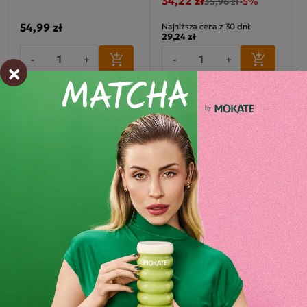
34,22 zł
-5%
35,96 zł
54,99 zł
Najniższa cena z 30 dni:
29,24 zł
-
+
-
+
×
Promocja
Pakiet
Promocja
Pakiet
Mix Czekolady w
2kg smakowej czekolady!
kartonikach Biała & Czarna
Mleczna oraz Piernik
Mokate napój
czekoladowy
37,99 zł
35,38 zł
-17%
-41%
45,96 zł
59,98 zł