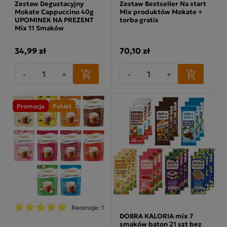
Zestaw Degustacyjny
Zestaw Bestseller Na start
Mokate Cappuccino 40g
Mix produktów Mokate +
UPOMINEK NA PREZENT
torba gratis
Mix 11 Smaków
34,99 zł
70,10 zł
-
+
-
+
Promocja
Pakiet
Recenzje: 1
DOBRA KALORIA mix 7
smaków baton 21 szt bez