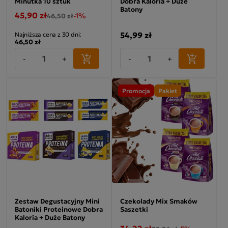
Minutka 10 sztuk
Dobra Kaloria + Duże
Batony
45,90 zł
-1%
46,50 zł
54,99 zł
Najniższa cena z 30 dni:
46,50 zł
-
+
-
+
Promocja
Pakiet
Zestaw Degustacyjny Mini
Czekolady Mix Smaków
Batoniki Proteinowe Dobra
Saszetki
Kaloria + Duże Batony