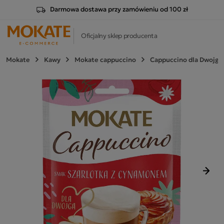
Darmowa dostawa przy zamówieniu od 100 zł
Oficjalny sklep producenta
Mokate
Kawy
Mokate cappuccino
Cappuccino dla Dwojga
Nast