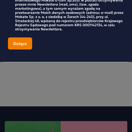
przeze mnie Newslettera (mail, sms), (tzw. zgoda
cappuccino, które wprowadzi do Twojej codzienności
marketingowa), a tym samym wyrażam zgodę na
Cappuccino Mokate o smaku czekolady z
Mokate Cappu
odrobinę magii i nostalgii.
przetwarzanie Moich danych osobowych (adresu: e-mail) przez
pomarańczą 40 g
Mokate Sp. z o. o. z siedzibą w Żorach (44-240), przy ul.
Strażackiej 48, wpisaną do rejestru przedsiębiorców Krajowego
Zalety picia cappuccino:
Rejestru Sądowego pod numerem KRS 0001142134, w celu
otrzymywania Newslettera.
Energia
: Dzięki zawartości kofeiny cappuccino może
3,49 zł
3,69 zł
dostarczyć Ci niezbędnego zastrzyku energii, który pomoże
Ci rozpocząć dzień lub podtrzymać aktywność w trakcie
dnia.
-
+
-
Pobudzenie umysłu
: Kofeina zawarta w cappuccino może
poprawić skupienie, koncentrację i zdolność do skutecznego
myślenia, co może być przydatne w pracy lub podczas
nauki.
Smakowa przyjemność:
Cappuccino oferuje bogaty,
zrównoważony smak, który łączy intensywność espresso z
kremową gładkością mleka i pianki.