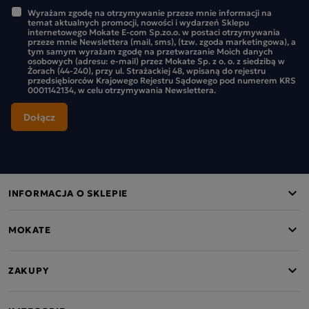
Wyrażam zgodę na otrzymywanie przeze mnie informacji na
temat aktualnych promocji, nowości i wydarzeń Sklepu
internetowego Mokate E-com Sp.zo.o. w postaci otrzymywania
przeze mnie Newslettera (mail, sms), (tzw. zgoda marketingowa), a
tym samym wyrażam zgodę na przetwarzanie Moich danych
osobowych (adresu: e-mail) przez Mokate Sp. z o. o. z siedzibą w
Żorach (44-240), przy ul. Strażackiej 48, wpisaną do rejestru
przedsiębiorców Krajowego Rejestru Sądowego pod numerem KRS
0001142134, w celu otrzymywania Newslettera.
INFORMACJA O SKLEPIE
MOKATE
ZAKUPY