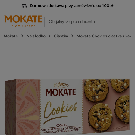
Darmowa dostawa przy zamówieniu od 100 zł
Oficjalny sklep producenta
Mokate
Na słodko
Ciastka
Mokate Cookies ciastka z kawa
Nast