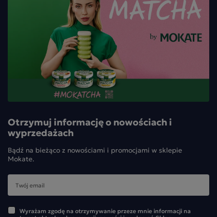
owsiana, syrop glukozowy, substancje spulchniające
(węglany amonu, difosforany, węglany sodu), laktoza (z
mleka), syrop cukru karmelizowanego, sól, aromat.
*Zawartość masy kakaowej czekoladzie 42 %. Produkt może
zboża zawierające gluten, jaja, orzeszki
zawierać:
arachidowe.
Otrzymuj informację o nowościach i
wyprzedażach
Bądź na bieżąco z nowościami i promocjami w sklepie
Mokate.
Wyrażam zgodę na otrzymywanie przeze mnie informacji na