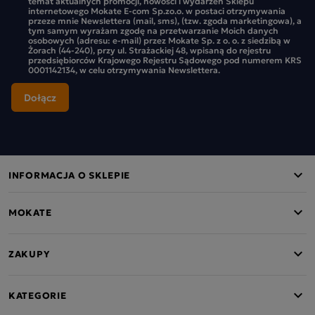
temat aktualnych promocji, nowości i wydarzeń Sklepu
internetowego Mokate E-com Sp.zo.o. w postaci otrzymywania
przeze mnie Newslettera (mail, sms), (tzw. zgoda marketingowa), a
tym samym wyrażam zgodę na przetwarzanie Moich danych
osobowych (adresu: e-mail) przez Mokate Sp. z o. o. z siedzibą w
Żorach (44-240), przy ul. Strażackiej 48, wpisaną do rejestru
przedsiębiorców Krajowego Rejestru Sądowego pod numerem KRS
0001142134, w celu otrzymywania Newslettera.
INFORMACJA O SKLEPIE
MOKATE
ZAKUPY
KATEGORIE